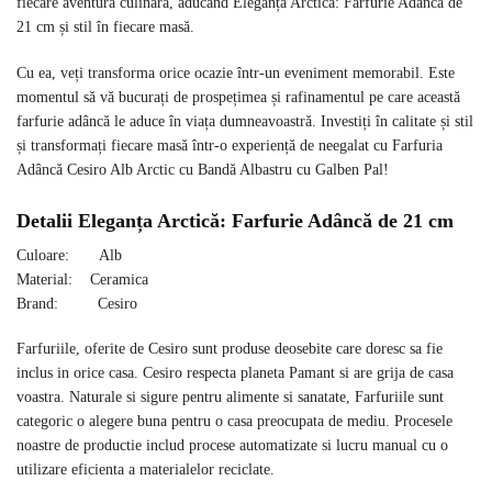
fiecare aventură culinară, aducând Eleganța Arctică: Farfurie Adâncă de
21 cm și stil în fiecare masă.
Cu ea, veți transforma orice ocazie într-un eveniment memorabil. Este
momentul să vă bucurați de prospețimea și rafinamentul pe care această
farfurie adâncă le aduce în viața dumneavoastră. Investiți în calitate și stil
și transformați fiecare masă într-o experiență de neegalat cu Farfuria
Adâncă Cesiro Alb Arctic cu Bandă Albastru cu Galben Pal!
Detalii Eleganța Arctică: Farfurie Adâncă de 21 cm
Culoare: Alb
Material: Ceramica
Brand: Cesiro
Farfuriile, oferite de Cesiro sunt produse deosebite care doresc sa fie
inclus in orice casa. Cesiro respecta planeta Pamant si are grija de casa
voastra. Naturale si sigure pentru alimente si sanatate, Farfuriile sunt
categoric o alegere buna pentru o casa preocupata de mediu. Procesele
noastre de productie includ procese automatizate si lucru manual cu o
utilizare eficienta a materialelor reciclate.