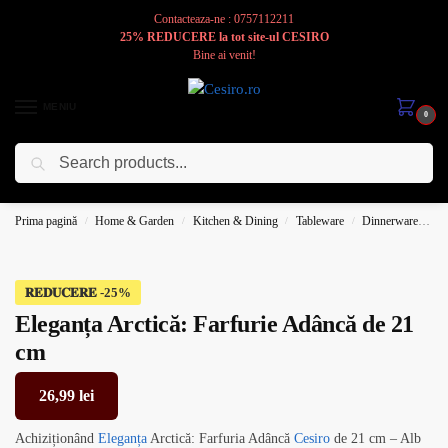
Contacteaza-ne : 0757112211
25% REDUCERE la tot site-ul CESIRO
Bine ai venit!
MENIU
0
Caută
Cesiro
Pentru
Voi
Prima pagină
Home & Garden
Kitchen & Dining
Tableware
Dinnerware
Pl
/
/
/
/
𝐑𝐄𝐃𝐔𝐂𝐄𝐑𝐄
Eleganța Arctică: Farfurie Adâncă de 21
cm
26,99
lei
Achiziționând
Eleganța
Arctică: Farfuria Adâncă
Cesiro
de 21 cm – Alb