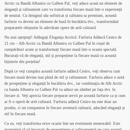
Arctic cu Bandă Albastru cu Galben Pal, veți aduce acasă un element de
eleganță și rafinament care va transforma fiecare masă într-o experiență
de neuitat. Cu designul său sofisticat și calitatea sa premium, această
farfurie va deveni un element de bază în bucătăria dvs., transformând
preparatele obișnuite în adevărate opere de artă culinară.
Nu mai așteptați! Adăugați Eleganța Arctică: Farfuria Adâncă Cesiro de
21 cm – Alb Arctic cu Bandă Albastru cu Galben Pal în coșul de
cumpărături acum și transformați fiecare masă într-o ocazie specială.
Bucurați-vă de eleganță, stil și prospețime la fiecare masă cu această
bijuterie din porțelan!
După ce veți cumpăra această farfurie adâncă Cesiro, veți observa cum
fiecare masă devine mai plină de stil și rafinament. Farfuria aduce o notă
de prospețime și eleganță în bucătăria dvs., iar combinația de Alb Arctic
cu banda Albastru cu Galben Pal va aduce un zâmbet pe fața dvs. în
fiecare zi. Veți aprecia fiecare preparat servit pe această farfurie ca și cum
ar fi o operă de artă culinară. Farfuria adâncă Cesiro nu este doar un
produs, ci un companion în fiecare aventură culinară, aducând eleganță și
stil în fiecare masă.
Cu ea, veți transforma orice ocazie într-un eveniment memorabil. Este
momentul să vă bucurați de prospețimea și rafinamentul pe care această