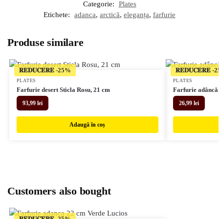
Categorie:
Plates
Etichete:
adanca
,
arctică
,
eleganța
,
farfurie
Produse similare
𝐑𝐄𝐃𝐔𝐂𝐄𝐑𝐄
𝐑𝐄𝐃𝐔𝐂𝐄𝐑𝐄
PLATES
PLATES
Farfurie desert Sticla Rosu, 21 cm
Farfurie adâncă 
93,99
lei
26,99
lei
Adaugă în coș
Customers also bought
𝐑𝐄𝐃𝐔𝐂𝐄𝐑𝐄