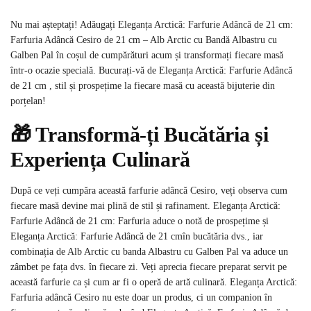
Nu mai așteptați! Adăugați Eleganța Arctică: Farfurie Adâncă de 21 cm:
Farfuria Adâncă Cesiro de 21 cm – Alb Arctic cu Bandă Albastru cu
Galben Pal în coșul de cumpărături acum și transformați fiecare masă
într-o ocazie specială. Bucurați-vă de Eleganța Arctică: Farfurie Adâncă
de 21 cm , stil și prospețime la fiecare masă cu această bijuterie din
porțelan!
🎁 Transformă-ți Bucătăria și
Experiența Culinară
După ce veți cumpăra această farfurie adâncă Cesiro, veți observa cum
fiecare masă devine mai plină de stil și rafinament. Eleganța Arctică:
Farfurie Adâncă de 21 cm: Farfuria aduce o notă de prospețime și
Eleganța Arctică: Farfurie Adâncă de 21 cmîn bucătăria dvs., iar
combinația de Alb Arctic cu banda Albastru cu Galben Pal va aduce un
zâmbet pe fața dvs. în fiecare zi. Veți aprecia fiecare preparat servit pe
această farfurie ca și cum ar fi o operă de artă culinară. Eleganța Arctică:
Farfuria adâncă Cesiro nu este doar un produs, ci un companion în