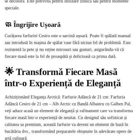
se decolora. Este potrivită pentru utilizare zilnică sau pentru momente
speciale.
🧼 Îngrijire Ușoară
Curățarea farfuriei Cesiro este o sarcină ușoară. Poate fi spălată manual
sau introdusă în mașina de spălat vase fără niciun fel de problemă. Este
rezistentă la pete și nu reține mirosuri sau gusturi, asigurându-vă că
fiecare masă este la fel de proaspătă și delicioasă ca prima dată.
🌟 Transformă Fiecare Masă
într-o Experiență de Eleganță
Achiziționând Eleganța Arctică: Farfurie Adâncă de 21 cm: Farfuria
Adâncă Cesiro de 21 cm – Alb Arctic cu Bandă Albastru cu Galben Pal,
veți aduce acasă un element de eleganță și rafinament care va transforma
fiecare masă într-o experiență de neuitat. Cu designul său sofisticat și
calitatea sa premium, această farfurie va deveni un element de bază în
bucătăria dvs., transformând preparatele obișnuite în adevărate opere de
artă culinară.