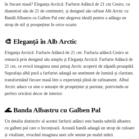
în fiecare masă? Eleganța Arctică: Farfurie Adâncă de 21 cm Cesiro, cu
diametrul său de 21 de centimetri, și designul său rafinat Alb Arctic cu
Bandă Albastru cu Galben Pal este alegerea ideală pentru a adăuga un
strop de stil și prospețime în orice ocazie.
🎨 Eleganță în Alb Arctic
Eleganța Arctică: Farfurie Adâncă de 21 cm: Farfuria adâncă Cesiro se
remarcă prin designul său simplu și Eleganța Arctică: Farfurie Adâncă de
21 cm, ce evocă imaginea unui peisaj Arctic acoperit de zăpadă proaspătă.
Suprafața albă pură a farfuriei adaugă un sentiment de lumină și claritate,
transformând fiecare masă într-o experiență plină de rafinament. Albul
Arctic aduce cu sine o senzație de prospețime și puritate, potrivindu-se
perfect oricărui decor de interior.
🌊 Banda Albastru cu Galben Pal
Un detaliu distinctiv al acestei farfurii adânci este banda subtilă albastru
cu galben pal care o înconjoară. Această bandă adaugă un strop de culoare
și vitalitate, evocând imaginea unei zile senine pe malul mării.