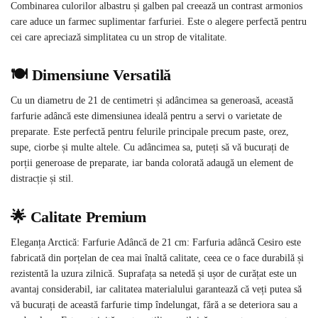
Combinarea culorilor albastru și galben pal creează un contrast armonios
care aduce un farmec suplimentar farfuriei. Este o alegere perfectă pentru
cei care apreciază simplitatea cu un strop de vitalitate.
🍽️ Dimensiune Versatilă
Cu un diametru de 21 de centimetri și adâncimea sa generoasă, această
farfurie adâncă este dimensiunea ideală pentru a servi o varietate de
preparate. Este perfectă pentru felurile principale precum paste, orez,
supe, ciorbe și multe altele. Cu adâncimea sa, puteți să vă bucurați de
porții generoase de preparate, iar banda colorată adaugă un element de
distracție și stil.
🌟 Calitate Premium
Eleganța Arctică: Farfurie Adâncă de 21 cm: Farfuria adâncă Cesiro este
fabricată din porțelan de cea mai înaltă calitate, ceea ce o face durabilă și
rezistentă la uzura zilnică. Suprafața sa netedă și ușor de curățat este un
avantaj considerabil, iar calitatea materialului garantează că veți putea să
vă bucurați de această farfurie timp îndelungat, fără a se deteriora sau a