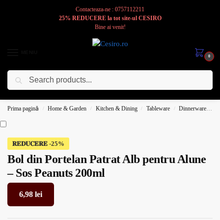
Contacteaza-ne : 0757112211
25% REDUCERE la tot site-ul CESIRO
Bine ai venit!
MENIU
0
Caută
Cesiro
Pentru
Voi
Prima pagină
Home & Garden
Kitchen & Dining
Tableware
Dinnerware
B
/
/
/
/
𝐑𝐄𝐃𝐔𝐂𝐄𝐑𝐄
Bol din Portelan Patrat Alb pentru Alune
– Sos Peanuts 200ml
6,98
lei