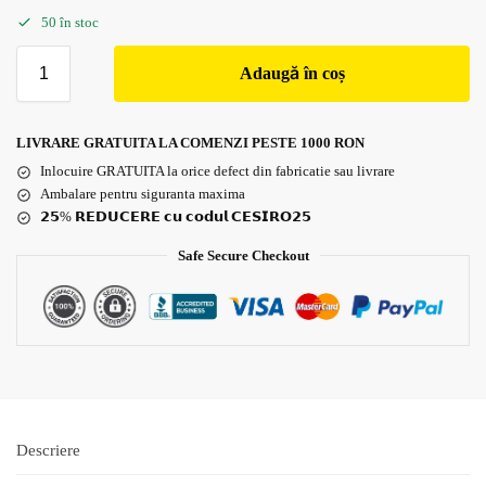
50 în stoc
Adaugă în coș
LIVRARE GRATUITA LA COMENZI PESTE 1000 RON
Inlocuire GRATUITA la orice defect din fabricatie sau livrare
Ambalare pentru siguranta maxima
𝟮𝟱% 𝗥𝗘𝗗𝗨𝗖𝗘𝗥𝗘 𝗰𝘂 𝗰𝗼𝗱𝘂𝗹 𝗖𝗘𝗦𝗜𝗥𝗢𝟮𝟱
Safe Secure Checkout
Descriere