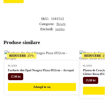
SKU:
1181512
Categorie:
Bowls
Etichetă:
jumbo
Produse similare
𝐑𝐄𝐃𝐔𝐂𝐄𝐑𝐄
𝐑𝐄𝐃𝐔𝐂𝐄𝐑𝐄
PLATES
PLATES
Farfurie din Opal Neagra Pizza Ø32cm – Arcopal
Platou de Craciu
Glitter Rosu Ø3
27,98
lei
35,98
lei
Adaugă în coș