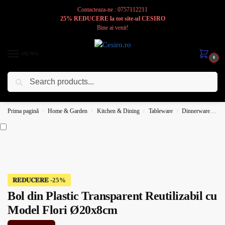
Contacteaza-ne : 0757112211
25% REDUCERE la tot site-ul CESIRO
Bine ai venit!
MENIU
0
Caută
Cesiro
Pentru
Voi
Prima pagină
Home & Garden
Kitchen & Dining
Tableware
Dinnerware
B
/
/
/
/
𝐑𝐄𝐃𝐔𝐂𝐄𝐑𝐄
Bol din Plastic Transparent Reutilizabil cu
Model Flori Ø20x8cm