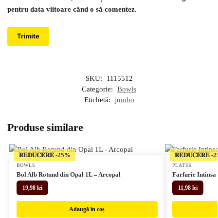
pentru data viitoare când o să comentez.
SKU:
1115512
Categorie:
Bowls
Etichetă:
jumbo
Produse similare
𝐑𝐄𝐃𝐔𝐂𝐄𝐑𝐄
𝐑𝐄𝐃𝐔𝐂𝐄𝐑𝐄
BOWLS
PLATES
Bol Alb Rotund din Opal 1L – Arcopal
Farfurie Intins
19,98
lei
11,98
lei
Adaugă în coș