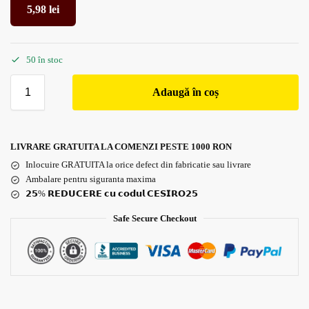
5,98
lei
50 în stoc
Adaugă în coș
LIVRARE GRATUITA LA COMENZI PESTE 1000 RON
Inlocuire GRATUITA la orice defect din fabricatie sau livrare
Ambalare pentru siguranta maxima
𝟮𝟱% 𝗥𝗘𝗗𝗨𝗖𝗘𝗥𝗘 𝗰𝘂 𝗰𝗼𝗱𝘂𝗹 𝗖𝗘𝗦𝗜𝗥𝗢𝟮𝟱
Safe Secure Checkout