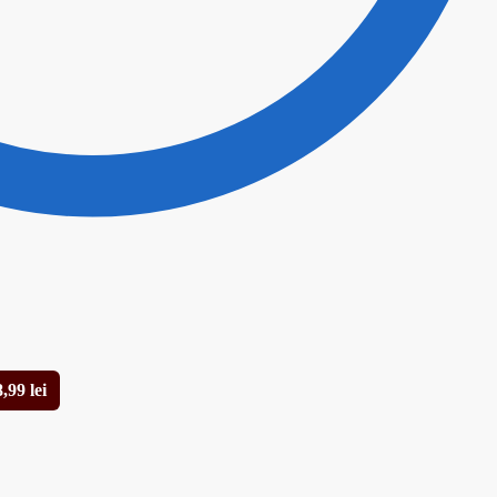
8,99
lei