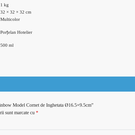
1 kg
32 × 32 × 32 cm
Multicolor
Porțelan Hotelier
500 ml
c Rainbow Model Cornet de Inghetata Ø16.5×9.5cm”
rii sunt marcate cu
*