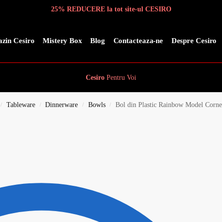
25% REDUCERE la tot site-ul CESIRO
zin Cesiro
Mistery Box
Blog
Contacteaza-ne
Despre Cesiro
Cesiro
Pentru
Voi
Tableware
Dinnerware
Bowls
Bol din Plastic Rainbow Model Corne
/
/
/
/