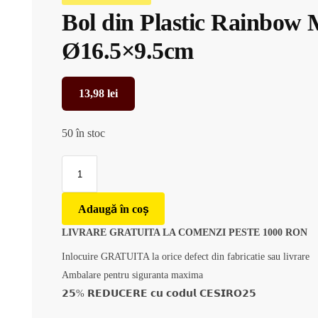
Bol din Plastic Rainbow 
Ø16.5×9.5cm
13,98
lei
50 în stoc
Adaugă în coș
LIVRARE GRATUITA LA COMENZI PESTE 1000 RON
Inlocuire GRATUITA la orice defect din fabricatie sau livrare
Ambalare pentru siguranta maxima
𝟮𝟱% 𝗥𝗘𝗗𝗨𝗖𝗘𝗥𝗘 𝗰𝘂 𝗰𝗼𝗱𝘂𝗹 𝗖𝗘𝗦𝗜𝗥𝗢𝟮𝟱