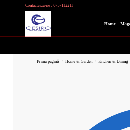
Contacteaza-ne : 0757112211
Search
Home
Maga
Prima pagină
Home & Garden
Kitchen & Dining
/
/