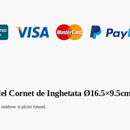
el Cornet de Inghetata Ø16.5×9.5c
t rainbow si picior rotund.