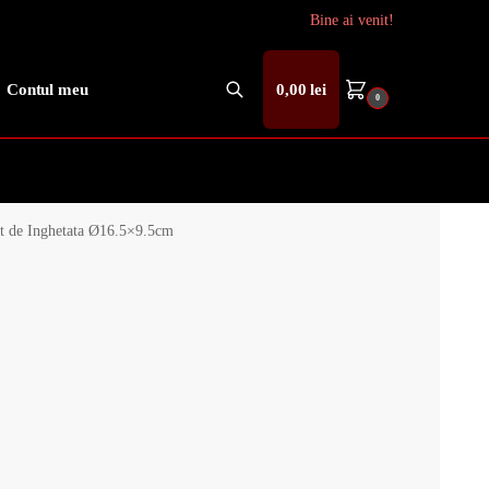
Bine ai venit!
Contul meu
0,00
lei
0
Caută
t de Inghetata Ø16.5×9.5cm