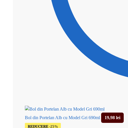
Bol din Portelan Alb cu Model Gri 690ml
19,98
lei
𝐑𝐄𝐃𝐔𝐂𝐄𝐑𝐄