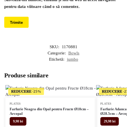
pentru data viitoare când o să comentez.
SKU:
1170881
Categorie:
Bowls
Etichetă:
jumbo
Produse similare
𝐑𝐄𝐃𝐔𝐂𝐄𝐑𝐄
𝐑𝐄𝐃𝐔𝐂𝐄𝐑𝐄
PLATES
PLATES
Farfurie Neagra din Opal pentru Fructe Ø18cm –
Farfurie Adanca
Arcopal
Ø28.5cm – Arco
9,98
lei
29,98
lei