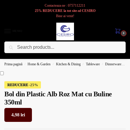
Contacteaza-ne : 0757112211
25% REDUCERE la tot site-ul CESIRO
Bine ai venit!
MENIU
0
Caută
Cesiro
Pentru
Voi
Prima pagină
Home & Garden
Kitchen & Dining
Tableware
Dinnerware
B
/
/
/
/
𝐑𝐄𝐃𝐔𝐂𝐄𝐑𝐄
Bol din Plastic Alb Roz Mat cu Buline
350ml
4,98
lei