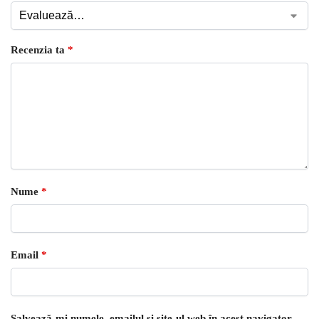
Recenzia ta
*
Nume
*
Email
*
Salvează-mi numele, emailul și site-ul web în acest navigator