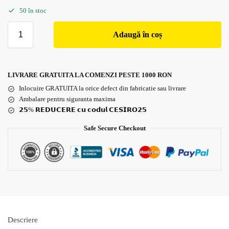
50 în stoc
Adaugă în coș
LIVRARE GRATUITA LA COMENZI PESTE 1000 RON
Inlocuire GRATUITA la orice defect din fabricatie sau livrare
Ambalare pentru siguranta maxima
𝟮𝟱% 𝗥𝗘𝗗𝗨𝗖𝗘𝗥𝗘 𝗰𝘂 𝗰𝗼𝗱𝘂𝗹 𝗖𝗘𝗦𝗜𝗥𝗢𝟮𝟱
Safe Secure Checkout
Descriere