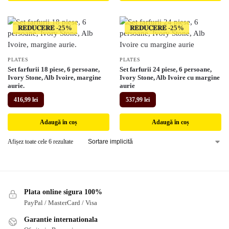
𝐑𝐄𝐃𝐔𝐂𝐄𝐑𝐄
𝐑𝐄𝐃𝐔𝐂𝐄𝐑𝐄
PLATES
PLATES
Set farfurii 18 piese, 6 persoane,
Set farfurii 24 piese, 6 persoane,
Ivory Stone, Alb Ivoire, margine
Ivory Stone, Alb Ivoire cu margine
aurie.
aurie
416,99
lei
537,99
lei
Adaugă în coș
Adaugă în coș
Afișez toate cele 6 rezultate
Plata online sigura 100%
PayPal / MasterCard / Visa
Garantie internationala