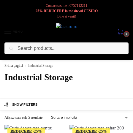
Contacteaza-ne : 0757112211
25% REDUCERE la tot site-ul CESIRO
Bine ai venit!
MENIU
0
Caută
Cesiro
Pentru
Voi
Prima pagină
Industrial Storage
/
Industrial Storage
SHOW FILTERS
Afișez toate cele 5 rezultate
𝐑𝐄𝐃𝐔𝐂𝐄𝐑𝐄
𝐑𝐄𝐃𝐔𝐂𝐄𝐑𝐄