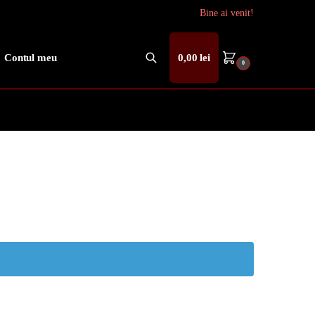
Bine ai venit!
Contul meu
0,00
lei
0
Caută