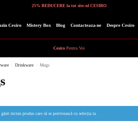
25% REDUCERE la tot site-ul CESIRO
zin Cesiro
Mistery Box
Blog
Contacteaza-ne
Despre Cesiro
Cesiro
Pentru
Voi
eware
Drinkware
Mugs
/
/
s
 găsit niciun produs care să se potrivească cu selecția ta.