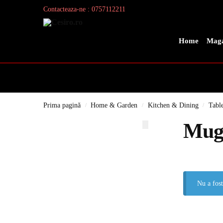
Contacteaza-ne : 0757112211
Search
Home
Maga
Prima pagină
Home & Garden
Kitchen & Dining
Tabl
/
/
/
Mug
Nu a fost