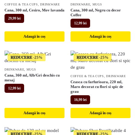
COFFEE & TEA CUPS
,
DRINKWARE
DRINKWARE
,
MUGS
Cana, 300 ml, Cesiro, Mov lavanda
Cana, 300 ml, Negru cu decor
Coffee
29,99
lei
12,99
lei
Adaugă în coș
Adaugă în coș
𝐑𝐄𝐃𝐔𝐂𝐄𝐑𝐄
𝐑𝐄𝐃𝐔𝐂𝐄𝐑𝐄
DRINKWARE
,
MUGS
Cana, 360 ml, Alb/Gri deschis cu
COFFEE & TEA CUPS
,
DRINKWARE
mesaj
Ceasca cu farfurioara, 220 ml,
Maro decorat cu flori si spic de
12,99
lei
grau
16,99
lei
Adaugă în coș
Adaugă în coș
𝐑𝐄𝐃𝐔𝐂𝐄𝐑𝐄
𝐑𝐄𝐃𝐔𝐂𝐄𝐑𝐄