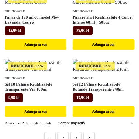
DRINKWARE
DRINKWARE
Pahar de 120 ml cu model Mov
Pahare Shot Reutilizabile 4 Culori
Lavanda, Cesiro
Intense 60ml – 50buc
15,99
lei
25,98
lei
Adaugă în coș
Adaugă în coș
𝐑𝐄𝐃𝐔𝐂𝐄𝐑𝐄
𝐑𝐄𝐃𝐔𝐂𝐄𝐑𝐄
DRINKWARE
DRINKWARE
Set 10 Pahare Reutilizabile
Set 12 Pahare Reutilizabile
Transparente Vin 100ml
Rotunde Transparente 240ml
9,98
lei
13,98
lei
Adaugă în coș
Adaugă în coș
Afișez 1 - 12 din 32 de rezultate
1
2
3