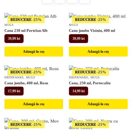
𝐑𝐄𝐃𝐔𝐂𝐄𝐑𝐄
𝐑𝐄𝐃𝐔𝐂𝐄𝐑𝐄
MUGS
MUGS
Cana 230 ml Portelan Alb
Cana jumbo Visiniu, 400 ml
39,99
lei
39,99
lei
Adaugă în coș
Adaugă în coș
𝐑𝐄𝐃𝐔𝐂𝐄𝐑𝐄
𝐑𝐄𝐃𝐔𝐂𝐄𝐑𝐄
DRINKWARE
,
MUGS
DRINKWARE
,
MUGS
Cana jumbo, 400 ml, Rosu
Cana, 250 ml, Portocaliu
17,99
lei
14,99
lei
Adaugă în coș
Adaugă în coș
𝐑𝐄𝐃𝐔𝐂𝐄𝐑𝐄
𝐑𝐄𝐃𝐔𝐂𝐄𝐑𝐄