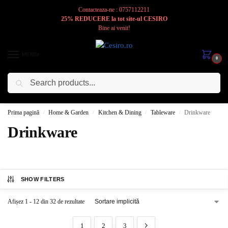
Contacteaza-ne : 0757112211
25% REDUCERE la tot site-ul CESIRO
Bine ai venit!
MENIU
0
Caută
Cesiro
Pentru
Voi
Prima pagină
Home & Garden
Kitchen & Dining
Tableware
Drinkware
/
/
/
/
Drinkware
SHOW FILTERS
Afișez 1 - 12 din 32 de rezultate
1
2
3