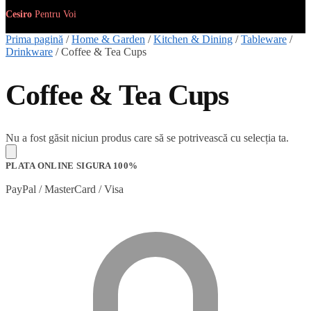
Cesiro
Pentru
Voi
Prima pagină
/
Home & Garden
/
Kitchen & Dining
/
Tableware
/
Drinkware
/
Coffee & Tea Cups
Coffee & Tea Cups
Nu a fost găsit niciun produs care să se potrivească cu selecția ta.
PLATA ONLINE SIGURA 100%
PayPal / MasterCard / Visa