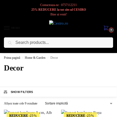
Contacteaza-ne : 0757112211
25% REDUCERE la tot site-ul CESIRO
Bine ai venit!
MENIU
0
Caută
Cesiro
Pentru
Voi
Prima pagină
Home & Garden
Decor
/
/
Decor
SHOW FILTERS
Afișez toate cele 9 rezultate
𝐑𝐄𝐃𝐔𝐂𝐄𝐑𝐄
𝐑𝐄𝐃𝐔𝐂𝐄𝐑𝐄