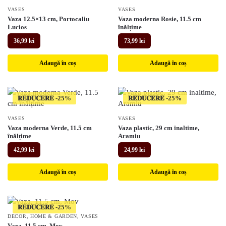
VASES
VASES
Vaza 12.5×13 cm, Portocaliu
Vaza moderna Rosie, 11.5 cm
Lucios
înălțime
36,99
lei
73,99
lei
Adaugă în coș
Adaugă în coș
𝐑𝐄𝐃𝐔𝐂𝐄𝐑𝐄
𝐑𝐄𝐃𝐔𝐂𝐄𝐑𝐄
VASES
VASES
Vaza moderna Verde, 11.5 cm
Vaza plastic, 29 cm inaltime,
înălțime
Aramiu
42,99
lei
24,99
lei
Adaugă în coș
Adaugă în coș
𝐑𝐄𝐃𝐔𝐂𝐄𝐑𝐄
DECOR
,
HOME & GARDEN
,
VASES
Vaza, 11.5 cm, Mov