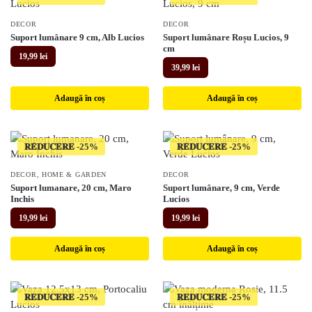
DECOR
DECOR
Suport lumânare 9 cm, Alb Lucios
Suport lumânare Roșu Lucios, 9
cm
19,99
lei
39,99
lei
Adaugă în coș
Adaugă în coș
𝐑𝐄𝐃𝐔𝐂𝐄𝐑𝐄
𝐑𝐄𝐃𝐔𝐂𝐄𝐑𝐄
DECOR
,
HOME & GARDEN
DECOR
Suport lumanare, 20 cm, Maro
Suport lumânare, 9 cm, Verde
Inchis
Lucios
19,99
lei
19,99
lei
Adaugă în coș
Adaugă în coș
𝐑𝐄𝐃𝐔𝐂𝐄𝐑𝐄
𝐑𝐄𝐃𝐔𝐂𝐄𝐑𝐄