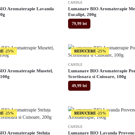
CANDLE
IO Aromaterapie Lavanda
Lumanare BIO Aromaterapie Men
00g
Eucalipt, 200g
79,99
lei
𝐄
𝐑𝐄𝐃𝐔𝐂𝐄𝐑𝐄
CANDLE
IO Aromaterapie Musetel,
Lumanare BIO Aromaterapie Por
100g
Scortisoara si Cuisoare, 100g
49,99
lei
𝐄
𝐑𝐄𝐃𝐔𝐂𝐄𝐑𝐄
CANDLE
IO Aromaterapie Steluța
Lumanare BIO Lavanda Provenc