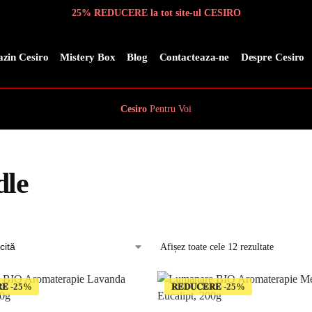
25% REDUCERE la tot site-ul CESIRO
zin Cesiro
Mistery Box
Blog
Contacteaza-ne
Despre Cesiro
Cesiro
Pentru
Voi
dle
Afișez toate cele 12 rezultate
𝐄
𝐑𝐄𝐃𝐔𝐂𝐄𝐑𝐄