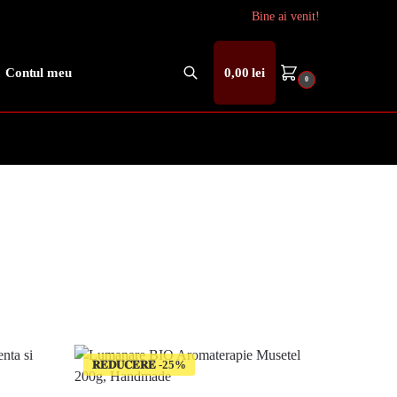
Bine ai venit!
Contul meu
0,00
lei
0
Caută
𝐑𝐄𝐃𝐔𝐂𝐄𝐑𝐄