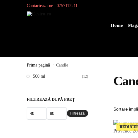
Contacteaza-ne : 0757112211
Search
Home
Maga
Prima pagină
Candle
/
500 ml
Can
(12)
FILTREAZĂ DUPĂ PREȚ
Filtrează
𝐑𝐄𝐃𝐔𝐂𝐄