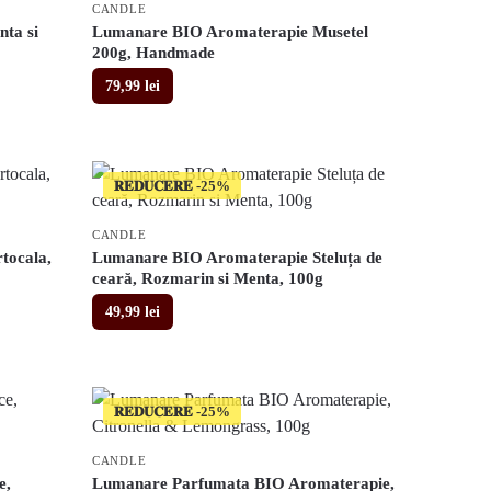
CANDLE
ta si
Lumanare BIO Aromaterapie Musetel
200g, Handmade
79,99
lei
𝐑𝐄𝐃𝐔𝐂𝐄𝐑𝐄
CANDLE
tocala,
Lumanare BIO Aromaterapie Steluța de
ceară, Rozmarin si Menta, 100g
49,99
lei
𝐑𝐄𝐃𝐔𝐂𝐄𝐑𝐄
CANDLE
e,
Lumanare Parfumata BIO Aromaterapie,