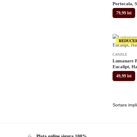
Portocala, S
79,99
lei
𝐑𝐄𝐃𝐔𝐂𝐄
CANDLE
Lumanare P
Eucalipt, H
49,99
lei
Plata online sigura 100%