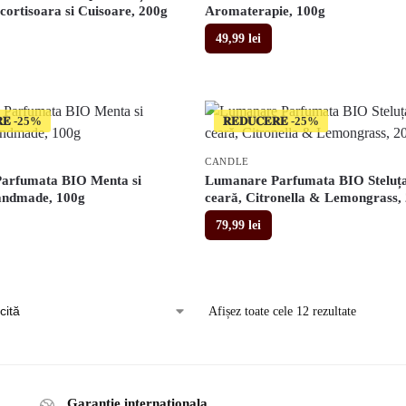
cortisoara si Cuisoare, 200g
Aromaterapie, 100g
49,99
lei
𝐄
𝐑𝐄𝐃𝐔𝐂𝐄𝐑𝐄
CANDLE
arfumata BIO Menta si
Lumanare Parfumata BIO Steluța
andmade, 100g
ceară, Citronella & Lemongrass,
79,99
lei
Afișez toate cele 12 rezultate
Garantie internationala