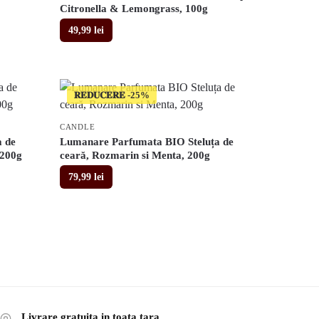
Citronella & Lemongrass, 100g
49,99
lei
𝐑𝐄𝐃𝐔𝐂𝐄𝐑𝐄
CANDLE
 de
Lumanare Parfumata BIO Steluța de
 200g
ceară, Rozmarin si Menta, 200g
79,99
lei
Livrare gratuita in toata tara