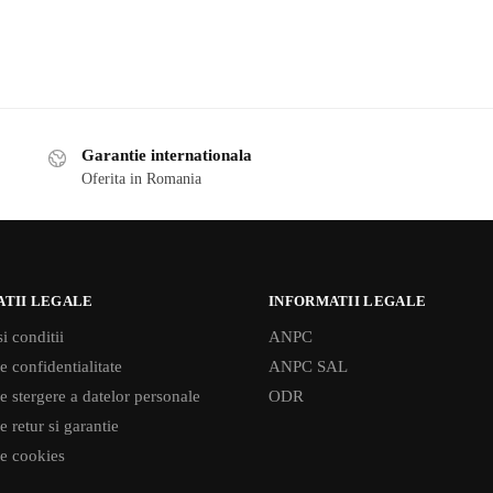
Garantie internationala
Oferita in Romania
ATII LEGALE
INFORMATII LEGALE
i conditii
ANPC
e confidentialitate
ANPC SAL
de stergere a datelor personale
ODR
e retur si garantie
de cookies