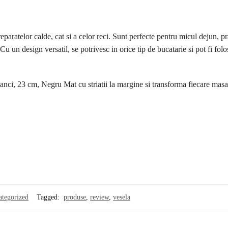
preparatelor calde, cat si a celor reci. Sunt perfecte pentru micul dejun, p
Cu un design versatil, se potrivesc in orice tip de bucatarie si pot fi folos
anci, 23 cm, Negru Mat cu striatii la margine si transforma fiecare masa
ategorized
Tagged:
produse
,
review
,
vesela