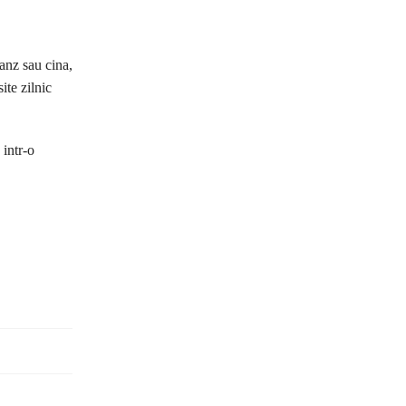
ranz sau cina,
ite zilnic
 intr-o