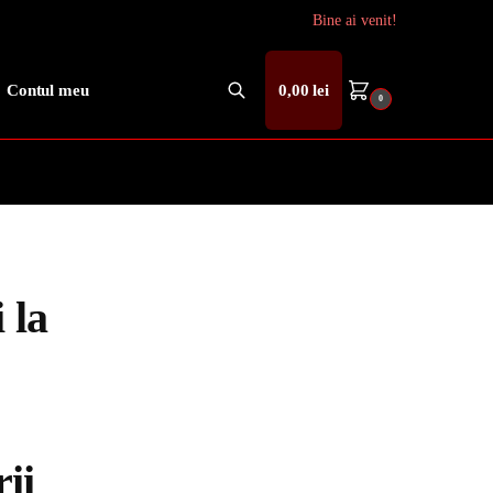
Bine ai venit!
Contul meu
0,00
lei
0
Caută
 la
ii