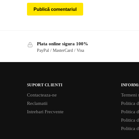
Plata online sigura 100%
PayPal / MasterCard / Visa
SUPORT CLIENTI
INFORM
Contacteaza-ne
Termeni s
Reclamatii
Politica d
Intrebari Frecvente
Politica 
Politica d
Politica 