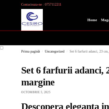
Contacteaza-ne : 0757112211
Search
Home
Maga
Prima pagină
Uncategorized
Set 6 farfurii adanci, 23 cm,
/
/
Set 6 farfurii adanci,
margine
OCTOMBRIE 5, 2025
Descopera eleganta in 