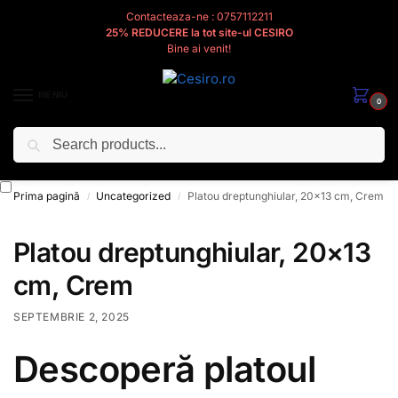
Contacteaza-ne : 0757112211
25% REDUCERE la tot site-ul CESIRO
Bine ai venit!
MENIU
0
Caută
Cesiro
Pentru
Voi
Prima pagină
Uncategorized
Platou dreptunghiular, 20×13 cm, Crem
/
/
Platou dreptunghiular, 20×13
cm, Crem
SEPTEMBRIE 2, 2025
Descoperă platoul