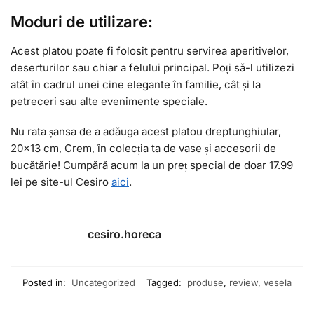
Moduri de utilizare:
Acest platou poate fi folosit pentru servirea aperitivelor,
deserturilor sau chiar a felului principal. Poți să-l utilizezi
atât în cadrul unei cine elegante în familie, cât și la
petreceri sau alte evenimente speciale.
Nu rata șansa de a adăuga acest platou dreptunghiular,
20×13 cm, Crem, în colecția ta de vase și accesorii de
bucătărie! Cumpără acum la un preț special de doar 17.99
lei pe site-ul Cesiro
aici
.
cesiro.horeca
Posted in:
Uncategorized
Tagged:
produse
,
review
,
vesela