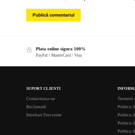
Plata online sigura 100%
PayPal / MasterCard / Visa
SUPORT CLIENTI
INFORM
Contacteaza-ne
Termeni s
Reclamatii
Politica d
Intrebari Frecvente
Politica 
Politica d
Politica 