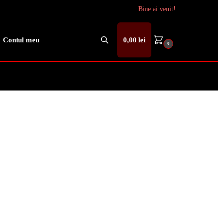
Bine ai venit!
Contul meu
0,00
lei
0
Caută