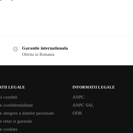
Garantie internationala
Oferita in Romania
ATII LEGALE
INFORMATII LEGALE
i conditii
ANPC
e confidentialitate
ANPC SAL
de stergere a datelor personale
ODR
e retur si garantie
de cookies