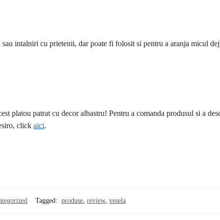
 sau intalniri cu prietenii, dar poate fi folosit si pentru a aranja micul de
cest platou patrat cu decor albastru! Pentru a comanda produsul si a des
esiro, click
aici
.
ategorized
Tagged:
produse
,
review
,
vesela