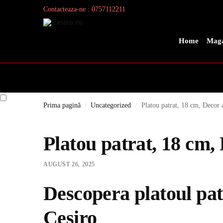
Contacteaza-ne : 0757112211
Search
Home
Maga
Prima pagină
Uncategorized
Platou patrat, 18 cm, Decor 
/
/
Platou patrat, 18 cm,
AUGUST 26, 2025
Descopera platoul pat
Cesiro