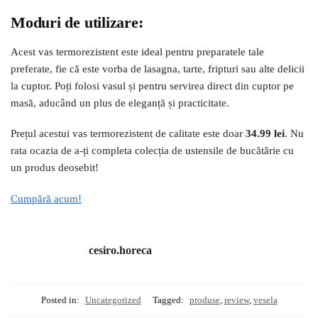
Moduri de utilizare:
Acest vas termorezistent este ideal pentru preparatele tale
preferate, fie că este vorba de lasagna, tarte, fripturi sau alte delicii
la cuptor. Poți folosi vasul și pentru servirea direct din cuptor pe
masă, aducând un plus de eleganță și practicitate.
Prețul acestui vas termorezistent de calitate este doar
34.99 lei
. Nu
rata ocazia de a-ți completa colecția de ustensile de bucătărie cu
un produs deosebit!
Cumpără acum!
cesiro.horeca
Posted in:
Uncategorized
Tagged:
produse
,
review
,
vesela