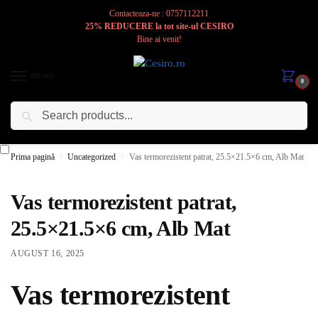
Contacteaza-ne : 0757112211
25% REDUCERE la tot site-ul CESIRO
Bine ai venit!
MENIU
0
Caută
Cesiro
Pentru
Voi
Prima pagină
Uncategorized
Vas termorezistent patrat, 25.5×21.5×6 cm, Alb Mat
/
/
Vas termorezistent patrat,
25.5×21.5×6 cm, Alb Mat
AUGUST 16, 2025
Vas termorezistent