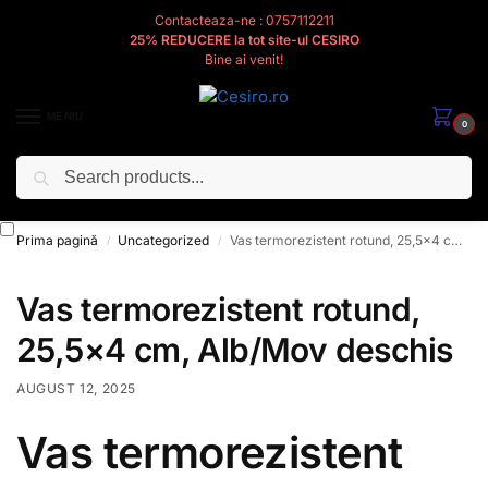
Contacteaza-ne : 0757112211
25% REDUCERE la tot site-ul CESIRO
Bine ai venit!
MENIU
0
Caută
Cesiro
Pentru
Voi
Prima pagină
Uncategorized
Vas termorezistent rotund, 25,5×4 cm, Alb/Mov deschis
/
/
Vas termorezistent rotund,
25,5×4 cm, Alb/Mov deschis
AUGUST 12, 2025
Vas termorezistent