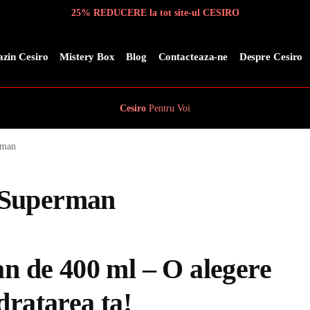
25% REDUCERE la tot site-ul CESIRO
zin Cesiro
Mistery Box
Blog
Contacteaza-ne
Despre Cesiro
Cesiro
Pentru
Voi
rman
l, Superman
an de 400 ml – O alegere
dratarea ta!