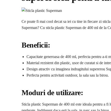
Ce poate fi mai cool decat sa iei cu tine in fiecare zi stic
Superman? Cu sticla plastic Superman de 400 ml de la Cesi
Beneficii:
Capacitate generoasa de 400 ml, perfecta pentru a-ti me
Material rezistent din plastic, usor de curatat si de intre
Design atractiv cu imaginea indragitului supererou S
Perfecta pentru activitati outdoor, la sala sau la birou.
Moduri de utilizare:
Sticla plastic Superman de 400 ml este ideala pentru a fi lu
preferate. Indiferent daca esti la sala, in parc sau la birou