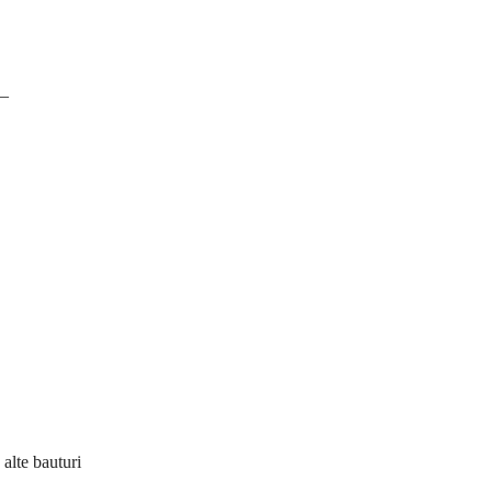
 –
 alte bauturi