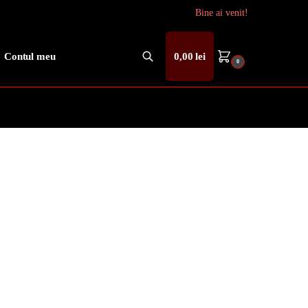
Bine ai venit!
Contul meu
0,00
lei
0
Caută