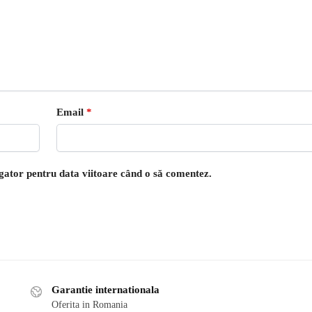
Email
*
igator pentru data viitoare când o să comentez.
Garantie internationala
Oferita in Romania