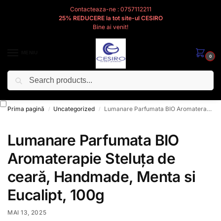
Contacteaza-ne : 0757112211
25% REDUCERE la tot site-ul CESIRO
Bine ai venit!
MENIU
0
Caută
Cesiro
Pentru
Voi
Prima pagină
Uncategorized
Lumanare Parfumata BIO Aromaterapie Steluța de ceară, Handmade, Menta si Eucalipt, 100g
/
/
Lumanare Parfumata BIO
Aromaterapie Steluța de
ceară, Handmade, Menta si
Eucalipt, 100g
MAI 13, 2025