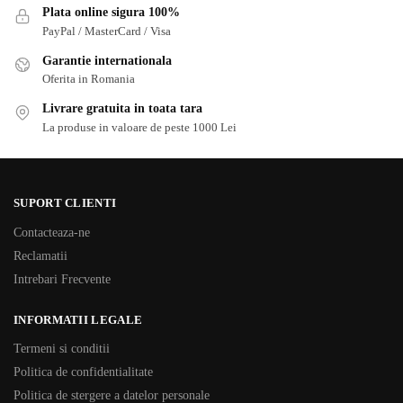
Plata online sigura 100%
PayPal / MasterCard / Visa
Garantie internationala
Oferita in Romania
Livrare gratuita in toata tara
La produse in valoare de peste 1000 Lei
SUPORT CLIENTI
Contacteaza-ne
Reclamatii
Intrebari Frecvente
INFORMATII LEGALE
Termeni si conditii
Politica de confidentialitate
Politica de stergere a datelor personale