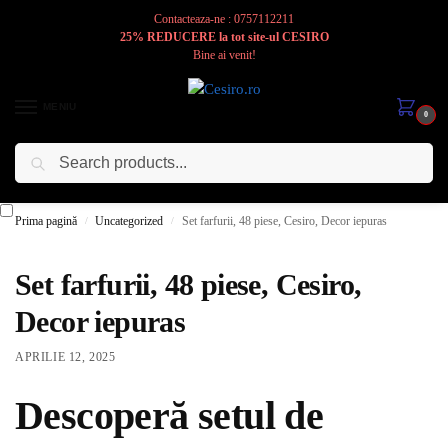
Contacteaza-ne : 0757112211
25% REDUCERE la tot site-ul CESIRO
Bine ai venit!
MENIU
0
Caută
Cesiro
Pentru
Voi
Prima pagină
Uncategorized
Set farfurii, 48 piese, Cesiro, Decor iepuras
/
/
Set farfurii, 48 piese, Cesiro,
Decor iepuras
APRILIE 12, 2025
Descoperă setul de