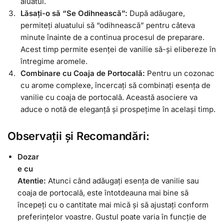
aluatul.
Lăsați-o să “Se Odihnească”:
După adăugare,
permiteți aluatului să “odihnească” pentru câteva
minute înainte de a continua procesul de preparare.
Acest timp permite esenței de vanilie să-și elibereze în
întregime aromele.
Combinare cu Coaja de Portocală:
Pentru un cozonac
cu arome complexe, încercați să combinați esența de
vanilie cu coaja de portocală. Această asociere va
aduce o notă de eleganță și prospețime în același timp.
Observații și Recomandări:
Dozar
e cu
Atentie:
Atunci când adăugați esența de vanilie sau
coaja de portocală, este întotdeauna mai bine să
începeți cu o cantitate mai mică și să ajustați conform
preferințelor voastre. Gustul poate varia în funcție de