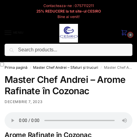
Contacteaza-ne : 0757112211
25% REDUCERE la tot site-ul CESIRO
Bine ai venit!
MENIU
0
Caută
Cesiro
Pentru
Voi
Prima pagină
Master Chef Andrei – Sfaturi și trucuri
Master Chef Andrei – Arome Rafinate în Cozonac
/
/
Master Chef Andrei – Arome
Rafinate în Cozonac
DECEMBRIE 7, 2023
Arome Rafinate în Cozonac