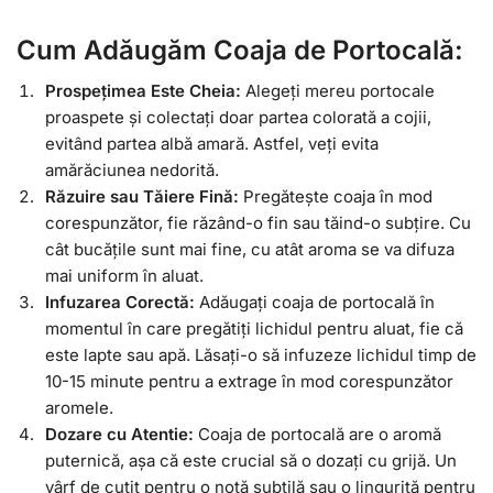
Cum Adăugăm Coaja de Portocală:
Prospețimea Este Cheia:
Alegeți mereu portocale
proaspete și colectați doar partea colorată a cojii,
evitând partea albă amară. Astfel, veți evita
amărăciunea nedorită.
Răzuire sau Tăiere Fină:
Pregătește coaja în mod
corespunzător, fie răzând-o fin sau tăind-o subțire. Cu
cât bucățile sunt mai fine, cu atât aroma se va difuza
mai uniform în aluat.
Infuzarea Corectă:
Adăugați coaja de portocală în
momentul în care pregătiți lichidul pentru aluat, fie că
este lapte sau apă. Lăsați-o să infuzeze lichidul timp de
10-15 minute pentru a extrage în mod corespunzător
aromele.
Dozare cu Atentie:
Coaja de portocală are o aromă
puternică, așa că este crucial să o dozați cu grijă. Un
vârf de cuțit pentru o notă subtilă sau o linguriță pentru