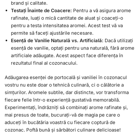
brand și calitate.
Testați Înainte de Coacere:
Pentru a vă asigura arome
rafinate, luați o mică cantitate de aluat și coaceți-o
pentru a testa intensitatea aromei. Acest test vă va
permite să faceți ajustările necesare.
Esență de Vanilie Naturală vs. Artificială:
Dacă utilizați
esență de vanilie, optați pentru una naturală, fără arome
artificiale adăugate. Acest aspect face diferența în
rezultatul final al cozonacului.
Adăugarea esenței de portocală și vaniliei în cozonacul
vostru nu este doar o tehnică culinară, ci o călătorie a
simțurilor. Aromele subtile, dar distincte, vor transforma
fiecare felie într-o experiență gustativă memorabilă.
Experimentați, îndrăzniți să combinați arome rafinate și,
mai presus de toate, bucurați-vă de magia pe care o
aduceți în bucătăria voastră cu fiecare coptură de
cozonac. Poftă bună și sărbători culinare delicioase!