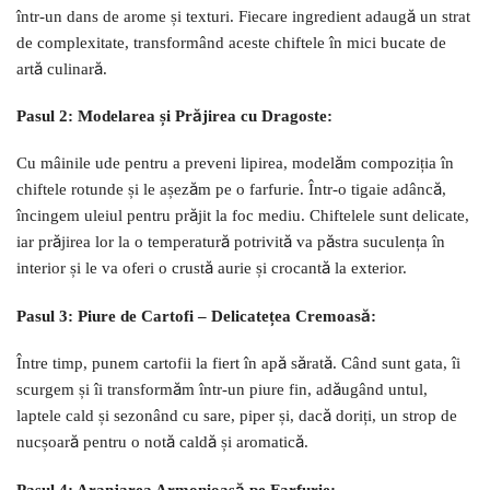
într-un dans de arome și texturi. Fiecare ingredient adaugă un strat
de complexitate, transformând aceste chiftele în mici bucate de
artă culinară.
Pasul 2: Modelarea și Prăjirea cu Dragoste:
Cu mâinile ude pentru a preveni lipirea, modelăm compoziția în
chiftele rotunde și le așezăm pe o farfurie. Într-o tigaie adâncă,
încingem uleiul pentru prăjit la foc mediu. Chiftelele sunt delicate,
iar prăjirea lor la o temperatură potrivită va păstra suculența în
interior și le va oferi o crustă aurie și crocantă la exterior.
Pasul 3: Piure de Cartofi – Delicatețea Cremoasă:
Între timp, punem cartofii la fiert în apă sărată. Când sunt gata, îi
scurgem și îi transformăm într-un piure fin, adăugând untul,
laptele cald și sezonând cu sare, piper și, dacă doriți, un strop de
nucșoară pentru o notă caldă și aromatică.
Pasul 4: Aranjarea Armonioasă pe Farfurie: