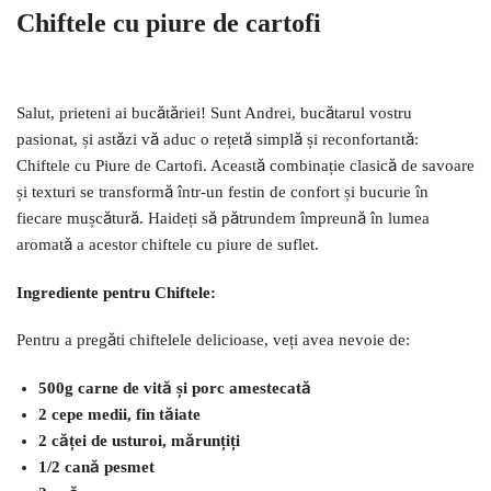
Chiftele cu piure de cartofi
Salut, prieteni ai bucătăriei! Sunt Andrei, bucătarul vostru
pasionat, și astăzi vă aduc o rețetă simplă și reconfortantă:
Chiftele cu Piure de Cartofi. Această combinație clasică de savoare
și texturi se transformă într-un festin de confort și bucurie în
fiecare mușcătură. Haideți să pătrundem împreună în lumea
aromată a acestor chiftele cu piure de suflet.
Ingrediente pentru Chiftele:
Pentru a pregăti chiftelele delicioase, veți avea nevoie de:
500g carne de vită și porc amestecată
2 cepe medii, fin tăiate
2 căței de usturoi, mărunțiți
1/2 cană pesmet