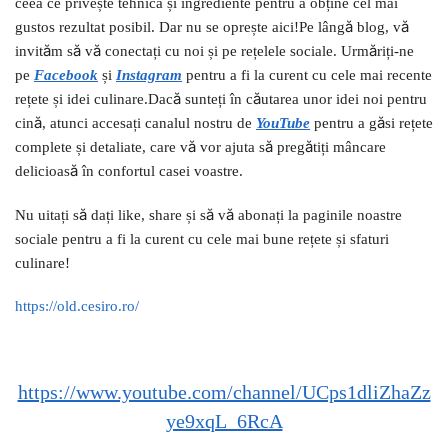
ceea ce privește tehnica și ingrediente pentru a obține cel mai
gustos rezultat posibil. Dar nu se oprește aici!Pe lângă blog, vă
invităm să vă conectați cu noi și pe rețelele sociale. Urmăriți-ne
pe
Facebook
și
I
nstagram
pentru a fi la curent cu cele mai recente
rețete și idei culinare.Dacă sunteți în căutarea unor idei noi pentru
cină, atunci accesați canalul nostru de
YouTube
pentru a găsi rețete
complete și detaliate, care vă vor ajuta să pregătiți mâncare
delicioasă în confortul casei voastre.
Nu uitați să dați like, share și să vă abonați la paginile noastre
sociale pentru a fi la curent cu cele mai bune rețete și sfaturi
culinare!
https://old.cesiro.ro/
https://www.youtube.com/channel/UCps1dliZhaZz
ye9xqL_6RcA