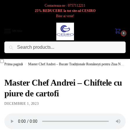
Contacteaza-ne : 0757112211
25% REDUCERE la tot site-ul CESIRO
Bine ai venit!
MENIU
0
Caută
Cesiro
Pentru
Voi
Prima pagină
Master Chef Andrei – Bucate Tradiționale Românești pentru Ziua Națională
/
Master Chef Andrei – Chiftele cu
piure de cartofi
DECEMBRIE 1, 2023