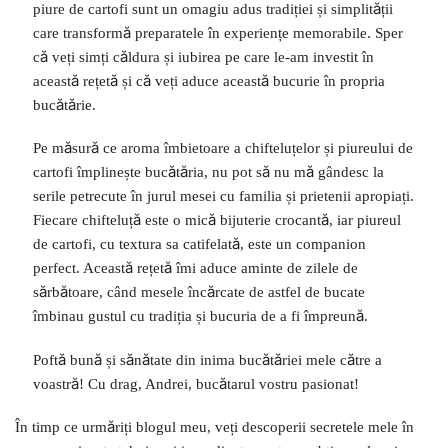
piure de cartofi sunt un omagiu adus tradiției și simplității
care transformă preparatele în experiențe memorabile. Sper
că veți simți căldura și iubirea pe care le-am investit în
această rețetă și că veți aduce această bucurie în propria
bucătărie.
Pe măsură ce aroma îmbietoare a chifteluțelor și piureului de
cartofi împlinește bucătăria, nu pot să nu mă gândesc la
serile petrecute în jurul mesei cu familia și prietenii apropiați.
Fiecare chifteluță este o mică bijuterie crocantă, iar piureul
de cartofi, cu textura sa catifelată, este un companion
perfect. Această rețetă îmi aduce aminte de zilele de
sărbătoare, când mesele încărcate de astfel de bucate
îmbinau gustul cu tradiția și bucuria de a fi împreună.
Poftă bună și sănătate din inima bucătăriei mele către a
voastră! Cu drag, Andrei, bucătarul vostru pasionat!
În timp ce urmăriți blogul meu, veți descoperii secretele mele în