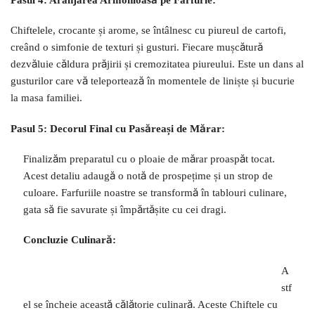
Chiftelele, crocante și arome, se întâlnesc cu piureul de cartofi,
creând o simfonie de texturi și gusturi. Fiecare mușcătură
dezvăluie căldura prăjirii și cremozitatea piureului. Este un dans al
gusturilor care vă teleportează în momentele de liniște și bucurie
la masa familiei.
Pasul 5: Decorul Final cu Pasăreași de Mărar:
Finalizăm preparatul cu o ploaie de mărar proaspăt tocat.
Acest detaliu adaugă o notă de prospețime și un strop de
culoare. Farfuriile noastre se transformă în tablouri culinare,
gata să fie savurate și împărtășite cu cei dragi.
Concluzie Culinară:
A
stf
el se încheie această călătorie culinară. Aceste Chiftele cu