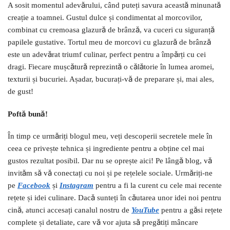
A sosit momentul adevărului, când puteți savura această minunată
creație a toamnei. Gustul dulce și condimentat al morcovilor,
combinat cu cremoasa glazură de brânză, va cuceri cu siguranță
papilele gustative. Tortul meu de morcovi cu glazură de brânză
este un adevărat triumf culinar, perfect pentru a împărți cu cei
dragi. Fiecare mușcătură reprezintă o călătorie în lumea aromei,
texturii și bucuriei. Așadar, bucurați-vă de preparare și, mai ales,
de gust!
Poftă bună!
În timp ce urmăriți blogul meu, veți descoperii secretele mele în
ceea ce privește tehnica și ingrediente pentru a obține cel mai
gustos rezultat posibil. Dar nu se oprește aici! Pe lângă blog, vă
invităm să vă conectați cu noi și pe rețelele sociale. Urmăriți-ne
pe
Facebook
și
I
nstagram
pentru a fi la curent cu cele mai recente
rețete și idei culinare. Dacă sunteți în căutarea unor idei noi pentru
cină, atunci accesați canalul nostru de
YouTube
pentru a găsi rețete
complete și detaliate, care vă vor ajuta să pregătiți mâncare