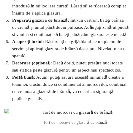
introdusă în mijloc iese curată. Lăsați să se răcească complet
înainte de a aplica glazura.
Preparați glazura de brânză:
Într-un castron, bateți brânza
de cremă și untul până devin pufoase. Adăugați zahărul pudră
și vanilia și continuați să bateți până când glazura este netedă.
Acoperiți tortul:
Răsturnați cu grijă blatul pe un platou de
servire și aplicați glazura de brânză deasupra. Nivelați-o cu o
spatulă.
Decorare (opțional):
Dacă doriți, puteți presăra nuci tocate
sau stafide peste glazură pentru un aspect mai spectaculos.
Poftă bună:
Acum, puteți savura această minunată creație a
toamnei. Gustul dulce și condimentat al morcovilor, combinat
cu cremoasa glazură de brânză, va cuceri cu siguranță
papilele gustative.
Tort de morcovi cu glazură de brânză