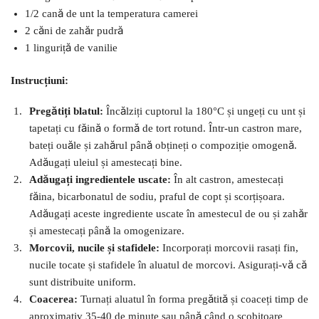
1/2 cană de unt la temperatura camerei
2 căni de zahăr pudră
1 linguriță de vanilie
Instrucțiuni:
Pregătiți blatul:
Încălziți cuptorul la 180°C și ungeți cu unt și
tapetați cu făină o formă de tort rotund. Într-un castron mare,
bateți ouăle și zahărul până obțineți o compoziție omogenă.
Adăugați uleiul și amestecați bine.
Adăugați ingredientele uscate:
În alt castron, amestecați
făina, bicarbonatul de sodiu, praful de copt și scorțișoara.
Adăugați aceste ingrediente uscate în amestecul de ou și zahăr
și amestecați până la omogenizare.
Morcovii, nucile și stafidele:
Incorporați morcovii rasați fin,
nucile tocate și stafidele în aluatul de morcovi. Asigurați-vă că
sunt distribuite uniform.
Coacerea:
Turnați aluatul în forma pregătită și coaceți timp de
aproximativ 35-40 de minute sau până când o scobitoare