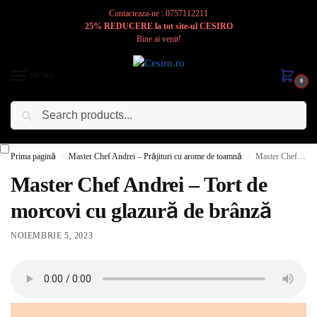
Contacteaza-ne : 0757112211
25% REDUCERE la tot site-ul CESIRO
Bine ai venit!
MENIU
0
Caută
Cesiro
Pentru
Voi
Prima pagină
Master Chef Andrei – Prăjituri cu arome de toamnă
Master Chef Andrei – Tort de morcovi cu glazură de brânză
/
/
Master Chef Andrei – Tort de
morcovi cu glazură de brânză
NOIEMBRIE 5, 2023