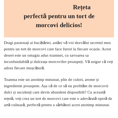
Rețeta
perfectă pentru un tort de
morcovi delicios!
Dragi pasionați ai bucătăriei, astăzi vă voi dezvălui secretul meu
pentru un tort de morcovi care face furori la fiecare ocazie. Acest
desert este un omagiu adus toamnei, cu savoarea sa
inconfundabilă și dulceața morcovilor proaspeți. Vă asigur că veți
adora fiecare mușcătură.
Toamna este un anotimp minunat, plin de culori, arome și
ingrediente proaspete. Așa că de ce să nu profităm de morcovii
dulci și suculenți care devin abundent disponibili? Cu această
rețetă, veți crea un tort de morcovi care este o adevărată operă de
artă culinară, perfectă pentru a sărbători acest anotimp minunat.