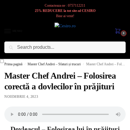
Contacteaza-ne : 0757112211
25% REDUCERE la tot site-ul CESIRO
Bine ai venit!
MENIU
0
Caută
Cesiro
Pentru
Voi
Prima pagină
Master Chef Andrei – Sfaturi și trucuri
Master Chef Andrei – Folosirea corectă a dovlecilor în prăjituri
/
/
Master Chef Andrei – Folosirea
corectă a dovlecilor în prăjituri
NOIEMBRIE 4, 2023
Dovleacul – Folosirea lui în prăjituri