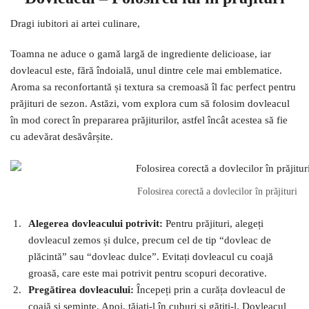
Dragi iubitori ai artei culinare,
Toamna ne aduce o gamă largă de ingrediente delicioase, iar
dovleacul este, fără îndoială, unul dintre cele mai emblematice.
Aroma sa reconfortantă și textura sa cremoasă îl fac perfect pentru
prăjituri de sezon. Astăzi, vom explora cum să folosim dovleacul
în mod corect în prepararea prăjiturilor, astfel încât acestea să fie
cu adevărat desăvârșite.
Folosirea corectă a dovlecilor în prăjituri
Alegerea dovleacului potrivit:
Pentru prăjituri, alegeți
dovleacul zemos și dulce, precum cel de tip “dovleac de
plăcintă” sau “dovleac dulce”. Evitați dovleacul cu coajă
groasă, care este mai potrivit pentru scopuri decorative.
Pregătirea dovleacului:
Începeți prin a curăța dovleacul de
coajă și semințe. Apoi, tăiați-l în cuburi și gătiți-l. Dovleacul