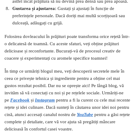
astfel încât prăjitura să nu devină prea densă sau prea apoasă.
Gustarea și ajustarea:
Gustați și ajustați în funcție de
preferințele personale. Dacă doriți mai multă scorțișoară sau
dulceață, adăugați cu grijă.
Folosirea dovleacului în prăjituri poate transforma orice rețetă într-
o delicatesă de toamnă. Cu aceste sfaturi, veți obține prăjituri
delicioase și reconfortante. Bucurați-vă de procesul creativ de
coacere și experimentați cu aromele specifice toamnei!
În timp ce urmăriți blogul meu, veți descoperii secretele mele în
ceea ce privește tehnica și ingrediente pentru a obține cel mai
gustos rezultat posibil. Dar nu se oprește aici! Pe lângă blog, vă
invităm să vă conectați cu noi și pe rețelele sociale. Urmăriți-ne
pe
Facebook
și
I
nstagram
pentru a fi la curent cu cele mai recente
rețete și idei culinare. Dacă sunteți în căutarea unor idei noi pentru
cină, atunci accesați canalul nostru de
YouTube
pentru a găsi rețete
complete și detaliate, care vă vor ajuta să pregătiți mâncare
delicioasă în confortul casei voastre.