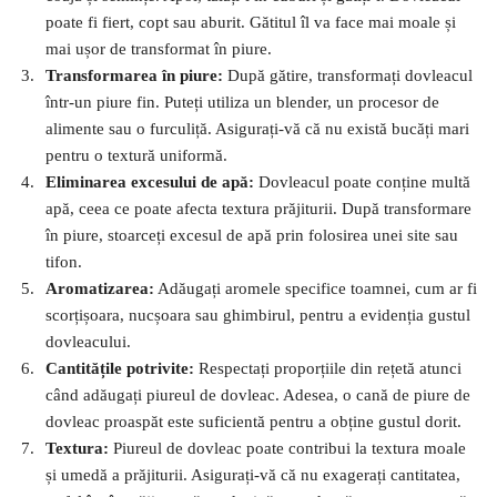
poate fi fiert, copt sau aburit. Gătitul îl va face mai moale și
mai ușor de transformat în piure.
Transformarea în piure:
După gătire, transformați dovleacul
într-un piure fin. Puteți utiliza un blender, un procesor de
alimente sau o furculiță. Asigurați-vă că nu există bucăți mari
pentru o textură uniformă.
Eliminarea excesului de apă:
Dovleacul poate conține multă
apă, ceea ce poate afecta textura prăjiturii. După transformare
în piure, stoarceți excesul de apă prin folosirea unei site sau
tifon.
Aromatizarea:
Adăugați aromele specifice toamnei, cum ar fi
scorțișoara, nucșoara sau ghimbirul, pentru a evidenția gustul
dovleacului.
Cantitățile potrivite:
Respectați proporțiile din rețetă atunci
când adăugați piureul de dovleac. Adesea, o cană de piure de
dovleac proaspăt este suficientă pentru a obține gustul dorit.
Textura:
Piureul de dovleac poate contribui la textura moale
și umedă a prăjiturii. Asigurați-vă că nu exagerați cantitatea,