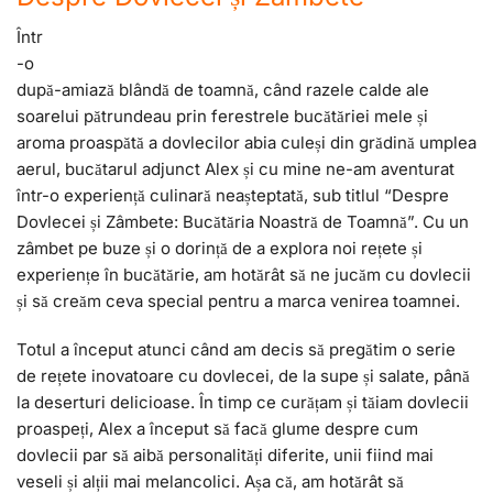
Într
-o
după-amiază blândă de toamnă, când razele calde ale
soarelui pătrundeau prin ferestrele bucătăriei mele și
aroma proaspătă a dovlecilor abia culeși din grădină umplea
aerul, bucătarul adjunct Alex și cu mine ne-am aventurat
într-o experiență culinară neașteptată, sub titlul “Despre
Dovlecei și Zâmbete: Bucătăria Noastră de Toamnă”. Cu un
zâmbet pe buze și o dorință de a explora noi rețete și
experiențe în bucătărie, am hotărât să ne jucăm cu dovlecii
și să creăm ceva special pentru a marca venirea toamnei.
Totul a început atunci când am decis să pregătim o serie
de rețete inovatoare cu dovlecei, de la supe și salate, până
la deserturi delicioase. În timp ce curățam și tăiam dovlecii
proaspeți, Alex a început să facă glume despre cum
dovlecii par să aibă personalități diferite, unii fiind mai
veseli și alții mai melancolici. Așa că, am hotărât să