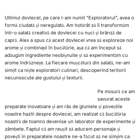
Ultimul dovlecel, pe care l-am numit “Exploratorul”, avea o
formă ciudată și neregulată. Am hotărât să îl transformăm
într-o salată creativă de dovlecei cu nuci și brânză de
capră. Alex a spus că acest dovlecel vrea să exploreze noi
arome și combinații în bucătărie, așa că am început să
adăugăm ingrediente neobișnuite și să experimentăm cu
arome îndrăznețe. La fiecare mușcătură din salată, ne-am
simțit ca niște exploratori culinari, descoperind teritorii
necunoscute ale gustului și texturii.
Pe măsură ce am
savurat aceste
preparate inovatoare și am râs de glumele și poveștile
noastre hazlii despre dovlecei, am realizat că bucătăria
noastră de toamnă devenise un laborator de experimente și
zâmbete. Faptul că am reușit să aducem personaje și
povești în preparatele noastre ne-a făcut să ne simțim ca