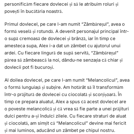
personificăm fiecare dovlecei și să le atribuim roluri și
povești în bucătăria noastră.
Primul dovlecel, pe care l-am numit “Zâmbărețul”, avea o
formă veselă și rotundă. A devenit personajul principal într-
o supă cremoasă de dovlecei și brânză, iar în timp ce
amesteca supa, Alex i-a dat un zâmbet cu ajutorul unui
ardei. Cu fiecare lingură de supă servită, “Zâmbărețul”
părea să zâmbească la noi, dându-ne senzația că chiar și
dovlecii pot fi bucuroși.
Al doilea dovlecel, pe care l-am numit “Melancolicul”, avea
o formă lunguiață și subțire. Am hotărât să îl transformăm
într-o prăjitură de dovlecei cu ciocolată și scorțișoară. În
timp ce prepara aluatul, Alex a spus că acest dovlecel are
o poveste melancolică și că vrea să fie parte a unei prăjituri
dulci pentru a-și îndulci zilele. Cu fiecare straturi de aluat
și ciocolată, am simțit că “Melancolicul” devine mai fericit
și mai luminos, aducând un zâmbet pe chipul nostru.