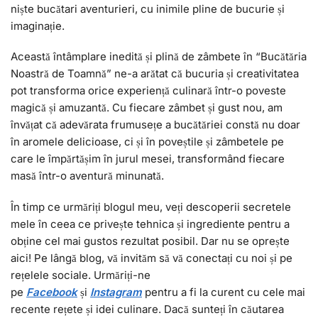
niște bucătari aventurieri, cu inimile pline de bucurie și
imaginație.
Această întâmplare inedită și plină de zâmbete în “Bucătăria
Noastră de Toamnă” ne-a arătat că bucuria și creativitatea
pot transforma orice experiență culinară într-o poveste
magică și amuzantă. Cu fiecare zâmbet și gust nou, am
învățat că adevărata frumusețe a bucătăriei constă nu doar
în aromele delicioase, ci și în poveștile și zâmbetele pe
care le împărtășim în jurul mesei, transformând fiecare
masă într-o aventură minunată.
În timp ce urmăriți blogul meu, veți descoperii secretele
mele în ceea ce privește tehnica și ingrediente pentru a
obține cel mai gustos rezultat posibil. Dar nu se oprește
aici! Pe lângă blog, vă invităm să vă conectați cu noi și pe
rețelele sociale. Urmăriți-ne
pe
Facebook
și
I
nstagram
pentru a fi la curent cu cele mai
recente rețete și idei culinare. Dacă sunteți în căutarea