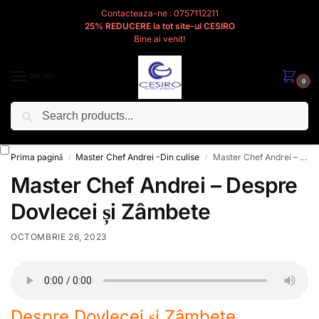
Contacteaza-ne : 0757112211
25% REDUCERE la tot site-ul CESIRO
Bine ai venit!
MENIU
0
Caută
Cesiro
Pentru
Voi
Prima pagină
Master Chef Andrei -Din culise
Master Chef Andrei – Despre Dovlecei și Zâmbete
/
/
Master Chef Andrei – Despre
Dovlecei și Zâmbete
OCTOMBRIE 26, 2023
Despre Dovlecei și Zâmbete