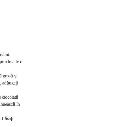
stant.
aproximativ o
tă grosă și
ă, adăugați
e ciocolată
dihnească în
. Lăsați