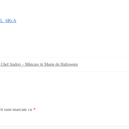
xqL_6RcA
 Chef Andrei – Mâncare și Magie de Halloween
ii sunt marcate cu
*