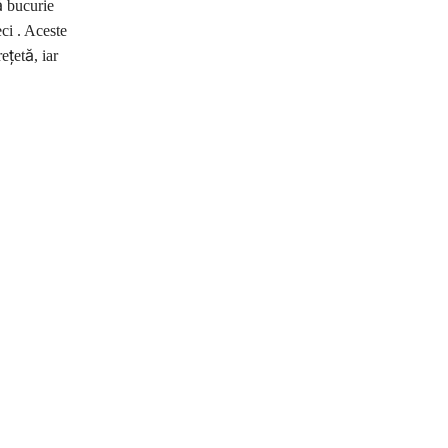
ă bucurie
ci . Aceste
ețetă, iar