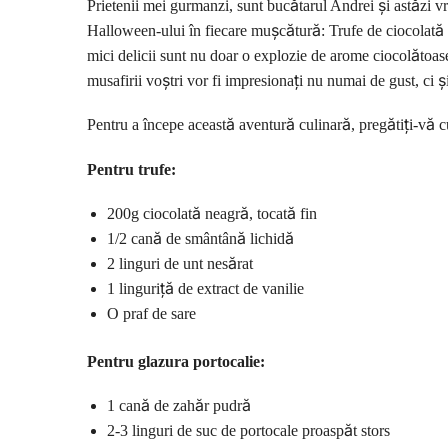
Prietenii mei gurmanzi, sunt bucătarul Andrei și astăzi 
Halloween-ului în fiecare mușcătură: Trufe de ciocolată a
mici delicii sunt nu doar o explozie de arome ciocolătoase,
musafirii voștri vor fi impresionați nu numai de gust, ci și
Pentru a începe această aventură culinară, pregătiți-vă c
Pentru trufe:
200g ciocolată neagră, tocată fin
1/2 cană de smântână lichidă
2 linguri de unt nesărat
1 linguriță de extract de vanilie
O praf de sare
Pentru glazura portocalie:
1 cană de zahăr pudră
2-3 linguri de suc de portocale proaspăt stors