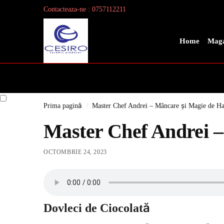
Contacteaza-ne : 0757112211
Search
Home
Maga
Prima pagină
Master Chef Andrei – Mâncare și Magie de H
/
Master Chef Andrei –
OCTOMBRIE 24, 2023
Dovleci de Ciocolată