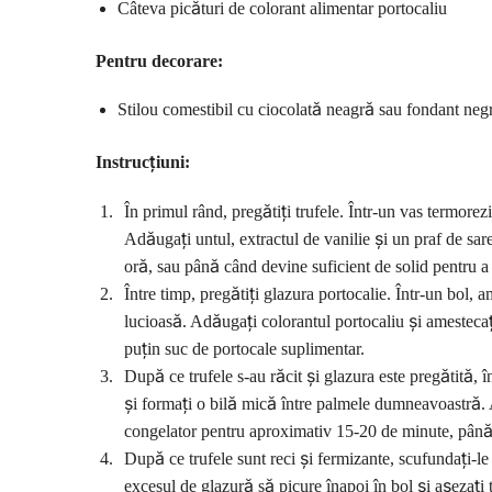
Câteva picături de colorant alimentar portocaliu
Pentru decorare:
Stilou comestibil cu ciocolată neagră sau fondant neg
Instrucțiuni:
În primul rând, pregătiți trufele. Într-un vas termore
Adăugați untul, extractul de vanilie și un praf de sar
oră, sau până când devine suficient de solid pentru a 
Între timp, pregătiți glazura portocalie. Într-un bol,
lucioasă. Adăugați colorantul portocaliu și amesteca
puțin suc de portocale suplimentar.
După ce trufele s-au răcit și glazura este pregătită, 
și formați o bilă mică între palmele dumneavoastră. A
congelator pentru aproximativ 15-20 de minute, până c
După ce trufele sunt reci și fermizante, scufundați-le
excesul de glazură să picure înapoi în bol și așezați t