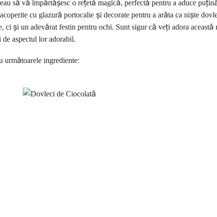
vreau să vă împărtășesc o rețetă magică, perfectă pentru a aduce puțin
coperite cu glazură portocalie și decorate pentru a arăta ca niște dovle
 ci și un adevărat festin pentru ochi. Sunt sigur că veți adora această r
 de aspectul lor adorabil.
u următoarele ingrediente: