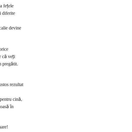
a fețele
 diferite
calie devine
orice
r că veți
 pregătit.
stos rezultat
 pentru cină,
ioasă în
nare!