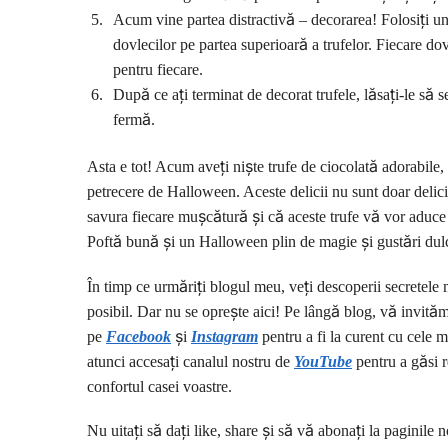
Acum vine partea distractivă – decorarea! Folosiți un
dovlecilor pe partea superioară a trufelor. Fiecare dovl
pentru fiecare.
După ce ați terminat de decorat trufele, lăsați-le să 
fermă.
Asta e tot! Acum aveți niște trufe de ciocolată adorabile, 
petrecere de Halloween. Aceste delicii nu sunt doar delic
savura fiecare mușcătură și că aceste trufe vă vor aduce 
Poftă bună și un Halloween plin de magie și gustări dul
În timp ce urmăriți blogul meu, veți descoperii secretele 
posibil. Dar nu se oprește aici! Pe lângă blog, vă invităm
pe
Facebook
și
I
nstagram
pentru a fi la curent cu cele m
atunci accesați canalul nostru de
YouTube
pentru a găsi r
confortul casei voastre.
Nu uitați să dați like, share și să vă abonați la paginile n