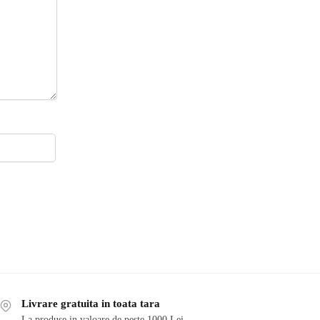
Livrare gratuita in toata tara
La produse in valoare de peste 1000 Lei