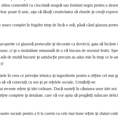
 stilou comestibil cu ciocolată neagră sau fondant negru pentru a desen
eac poate fi unic, așa că lăsați creativitatea să zburde și creați expresii
se usuce complet în frigider timp de încă o oră, până când glazura porto
acoperite cu glazură portocalie și decorate ca dovlecii, gata să încânte 
ioase, ci și o modalitate minunată de a vă bucura de sezonul festiv. Spe
atât de multă bucurie și satisfacție precum au adus mie în timp ce le-am
ci!
mele în ceea ce privește tehnica și ingrediente pentru a obține cel mai gu
 să vă conectați cu noi și pe rețelele sociale. Urmăriți-ne
ai recente rețete și idei culinare. Dacă sunteți în căutarea unor idei noi
ețete complete și detaliate, care vă vor ajuta să pregătiți mâncare delic
oastre sociale pentru a fi la curent cu cele mai bune rețete și sfaturi culi