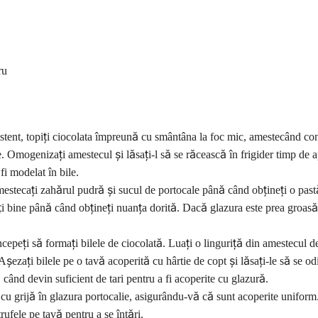
ru
zistent, topiți ciocolata împreună cu smântâna la foc mic, amestecând con
e. Omogenizați amestecul și lăsați-l să se răcească în frigider timp de 
fi modelat în bile.
 amestecați zahărul pudră și sucul de portocale până când obțineți o pas
ți bine până când obțineți nuanța dorită. Dacă glazura este prea groas
începeți să formați bilele de ciocolată. Luați o linguriță din amestecul d
șezați bilele pe o tavă acoperită cu hârtie de copt și lăsați-le să se o
ând devin suficient de tari pentru a fi acoperite cu glazură.
 cu grijă în glazura portocalie, asigurându-vă că sunt acoperite uniform
rufele pe tavă pentru a se întări.