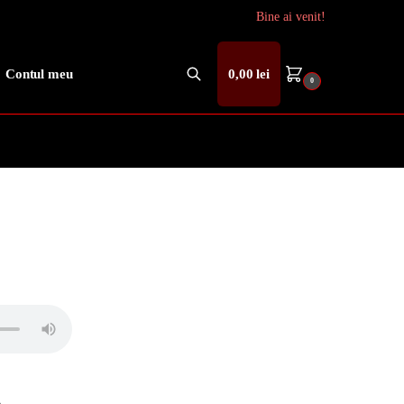
Bine ai venit!
Contul meu
0,00
lei
0
Caută