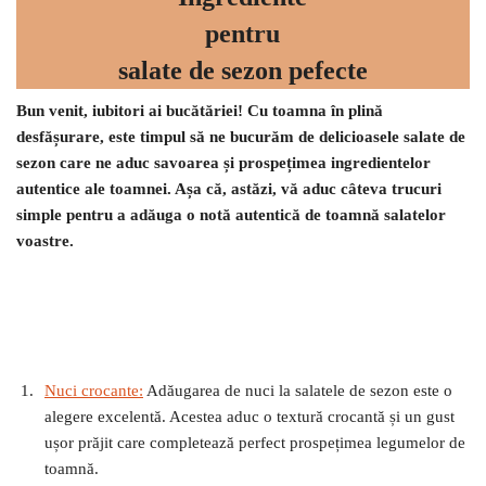
pentru
salate de sezon pefecte
Bun venit, iubitori ai bucătăriei! Cu toamna în plină
desfășurare, este timpul să ne bucurăm de delicioasele salate de
sezon care ne aduc savoarea și prospețimea ingredientelor
autentice ale toamnei. Așa că, astăzi, vă aduc câteva trucuri
simple pentru a adăuga o notă autentică de toamnă salatelor
voastre.
Nuci crocante:
Adăugarea de nuci la salatele de sezon este o
alegere excelentă. Acestea aduc o textură crocantă și un gust
ușor prăjit care completează perfect prospețimea legumelor de
toamnă.