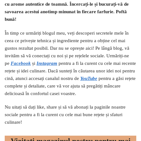
cu arome autentice de toamnă. Încercați-le și bucurați-vă de
savoarea acestui anotimp minunat în fiecare farfurie. Poftă
bună!
În timp ce urmăriți blogul meu, veți descoperi secretele mele în
ceea ce privește tehnica și ingrediente pentru a obține cel mai
gustos rezultat posibil. Dar nu se oprește aici! Pe lângă blog, vă
invităm să vă conectați cu noi și pe rețelele sociale. Urmăriți-ne
pe
Facebook
și
I
nstagram
pentru a fi la curent cu cele mai recente
rețete și idei culinare. Dacă sunteți în căutarea unor idei noi pentru
cină, atunci accesați canalul nostru de
YouTube
pentru a găsi rețete
complete și detaliate, care vă vor ajuta să pregătiți mâncare
delicioasă în confortul casei voastre.
Nu uitați să dați like, share și să vă abonați la paginile noastre
sociale pentru a fi la curent cu cele mai bune rețete și sfaturi
culinare!