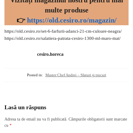
Vizitați magazinul nostru pentru mai
multe produse
👉
https://old.cesiro.ro/magazin/
https://old.cesiro.ro/set-6-farfurii-adanci-21-cm-culoare-neagra/
https://old.cesiro.ro/salatiera-patrata-cesiro-1300-ml-maro-mat/
cesiro.horeca
Posted in:
Master Chef Andrei – Sfaturi și trucuri
Lasă un răspuns
Adresa ta de email nu va fi publicată.
Câmpurile obligatorii sunt marcate
cu
*