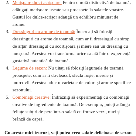
Merișoare dulci-acrișoare:
Pentru o notă distinctivă de toamnă,
adăugați merișoare uscate sau proaspete la salatele voastre.
Gustul lor dulce-acrișor adaugă un echilibru minunat de
arome.
Dressinguri cu arome de toamnă:
Încercați să folosiți
dressinguri cu arome de toamnă, cum ar fi dressingul cu sirop
de arțar, dressingul cu scorțișoară și miere sau un dressing cu
nucșoară. Acestea vor transforma orice salată într-o experiență
gustativă autentică de toamnă.
Legume de sezon:
Nu uitați să folosiți legumele de toamnă
proaspete, cum ar fi dovleacul, sfecla roșie, merele și
morcovii. Acestea aduc o varietate de culori și arome specifice
sezonului.
Combinații creative:
Îndrăzniți să experimentați cu combinații
creative de ingrediente de toamnă. De exemplu, puteți adăuga
feliuțe subțiri de pere într-o salată cu frunze verzi, nuci și
brânză de capră.
Cu aceste mici trucuri, veți putea crea salate delicioase de sezon