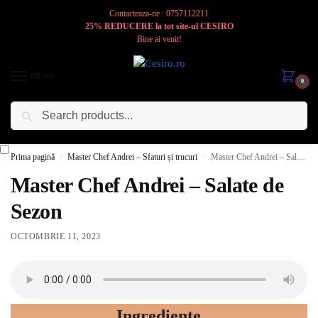
Contacteaza-ne : 0757112211
25% REDUCERE la tot site-ul CESIRO
Bine ai venit!
MENIU
0
Caută
Cesiro
Pentru
Voi
Prima pagină
Master Chef Andrei – Sfaturi și trucuri
Master Chef Andrei – Salate de Sezon
/
/
Master Chef Andrei – Salate de
Sezon
OCTOMBRIE 11, 2023
Ingrediente