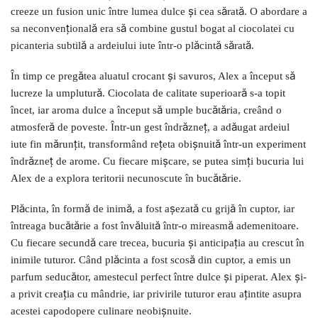
creeze un fusion unic între lumea dulce și cea sărată. O abordare a
sa neconvențională era să combine gustul bogat al ciocolatei cu
picanteria subtilă a ardeiului iute într-o plăcintă sărată.
În timp ce pregătea aluatul crocant și savuros, Alex a început să
lucreze la umplutură. Ciocolata de calitate superioară s-a topit
încet, iar aroma dulce a început să umple bucătăria, creând o
atmosferă de poveste. Într-un gest îndrăzneț, a adăugat ardeiul
iute fin mărunțit, transformând rețeta obișnuită într-un experiment
îndrăzneț de arome. Cu fiecare mișcare, se putea simți bucuria lui
Alex de a explora teritorii necunoscute în bucătărie.
Plăcinta, în formă de inimă, a fost așezată cu grijă în cuptor, iar
întreaga bucătărie a fost învăluită într-o mireasmă ademenitoare.
Cu fiecare secundă care trecea, bucuria și anticipația au crescut în
inimile tuturor. Când plăcinta a fost scosă din cuptor, a emis un
parfum seducător, amestecul perfect între dulce și piperat. Alex și-
a privit creația cu mândrie, iar privirile tuturor erau ațintite asupra
acestei capodopere culinare neobișnuite.