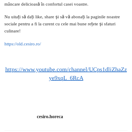
mâncare delicioasă în confortul casei voastre.
Nu uitați să dați like, share și să vă abonați la paginile noastre
sociale pentru a fi la curent cu cele mai bune rețete și sfaturi
culinare!
https://old.cesiro.ro/
https://www.youtube.com/channel/UCps1dliZhaZz
ye9xqL_6RcA
cesiro.horeca