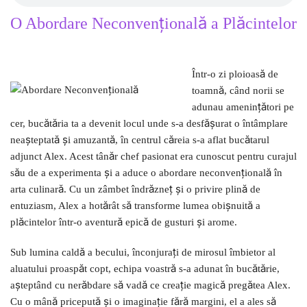
O Abordare Neconvențională a Plăcintelor
Într-o zi ploioasă de
toamnă, când norii se
adunau amenințători pe
cer, bucătăria ta a devenit locul unde s-a desfășurat o întâmplare
neașteptată și amuzantă, în centrul căreia s-a aflat bucătarul
adjunct Alex. Acest tânăr chef pasionat era cunoscut pentru curajul
său de a experimenta și a aduce o abordare neconvențională în
arta culinară. Cu un zâmbet îndrăzneț și o privire plină de
entuziasm, Alex a hotărât să transforme lumea obișnuită a
plăcintelor într-o aventură epică de gusturi și arome.
Sub lumina caldă a becului, înconjurați de mirosul îmbietor al
aluatului proaspăt copt, echipa voastră s-a adunat în bucătărie,
așteptând cu nerăbdare să vadă ce creație magică pregătea Alex.
Cu o mână pricepută și o imaginație fără margini, el a ales să