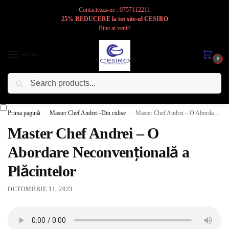
Contacteaza-ne : 0757112211
25% REDUCERE la tot site-ul CESIRO
Bine ai venit!
MENIU
0
Caută
Cesiro
Pentru
Voi
Prima pagină
Master Chef Andrei -Din culise
Master Chef Andrei – O Abordare Neconvențională a Plăcintelor
/
/
Master Chef Andrei – O
Abordare Neconvențională a
Plăcintelor
OCTOMBRIE 11, 2023