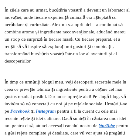
În zilele care au urmat, bucătăria voastră a devenit un laborator al
inovației, unde fiecare experiență culinară era așteptată cu
nerăbdare și curiozitate. Alex nu s-a oprit aici – a continuat să
combine arome și ingrediente neconvenționale, aducând mereu
un strop de surpriză în fiecare masă. Cu fiecare preparat, el a
reușit să vă inspire să explorați noi gusturi și combinații,
transformând bucătăria voastră într-un loc al aventurii și al
descoperirilor.
În timp ce urmăriți blogul meu, veți descoperii secretele mele în
ceea ce privește tehnica și ingrediente pentru a obține cel mai
gustos rezultat posibil. Dar nu se oprește aici! Pe lângă blog, vă
invităm să vă conectați cu noi și pe rețelele sociale. Urmăriți-ne
pe
Facebook
și
I
nstagram
pentru a fi la curent cu cele mai
recente rețete și idei culinare. Dacă sunteți în căutarea unor idei
noi pentru cină, atunci accesați canalul nostru de
YouTube
pentru
a găsi rețete complete și detaliate, care vă vor ajuta să pregătiți