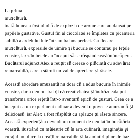
La prima
mușcătură,
toată lumea a fost uimită de explozia de arome care au dansat pe
papilele gustative. Gustul fin al ciocolatei se împletea cu picanteria
subtilă a ardeiului iute într-un balans perfect. Cu fiecare
mușcătură, expresiile de uimire și bucurie se conturau pe fețele
voastre, iar zâmbetele au început să se răspândească în încăpere.
Bucătarul adjunct Alex a reușit să creeze o plăcintă cu adevărat
remarcabilă, care a stârnit un val de apreciere și râsete.
Această abordare amuzantă nu doar că a adus bucurie în inimile
voastre, dar a demonstrat și că creativitatea și îndrăzneala pot
transforma orice rețetă într-o aventură epică de gusturi. Ceea ce a
început ca un experiment culinar a devenit o poveste amuzantă și
delicioasă, iar Alex a fost răsplătit cu aplauze și râsete sincere.
Această experiență a devenit un moment de neuitat în bucătăria
voastră, ilustrând cu măiestrie că în arta culinară, imaginația și
curajul pot duce la creații remarcabile și la amintiri pline de haz.