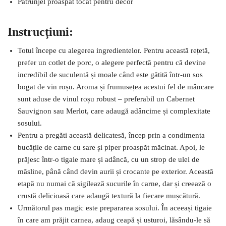
Pătrunjel proaspăt tocat pentru decor
Instrucțiuni:
Totul începe cu alegerea ingredientelor. Pentru această rețetă,
prefer un cotlet de porc, o alegere perfectă pentru că devine
incredibil de suculentă și moale când este gătită într-un sos
bogat de vin roșu. Aroma și frumusețea acestui fel de mâncare
sunt aduse de vinul roșu robust – preferabil un Cabernet
Sauvignon sau Merlot, care adaugă adâncime și complexitate
sosului.
Pentru a pregăti această delicatesă, încep prin a condimenta
bucățile de carne cu sare și piper proaspăt măcinat. Apoi, le
prăjesc într-o tigaie mare și adâncă, cu un strop de ulei de
măsline, până când devin aurii și crocante pe exterior. Această
etapă nu numai că sigilează sucurile în carne, dar și creează o
crustă delicioasă care adaugă textură la fiecare mușcătură.
Următorul pas magic este prepararea sosului. În aceeași tigaie
în care am prăjit carnea, adaug ceapă și usturoi, lăsându-le să