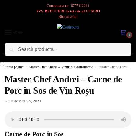
Contacteaza-ne : 0757112211
25% REDUCERE la tot site-ul CESIRO
Bine ai venit!
MENIU
0
Caută
Cesiro
Pentru
Voi
Prima pagină
Master Chef Andrei – Vinuri și Gastronomie
Master Chef Andrei – Carne de Porc în Sos de Vin Roșu
/
/
Master Chef Andrei – Carne de
Porc în Sos de Vin Roșu
OCTOMBRIE 6, 2023
Carne de Porc în Sos