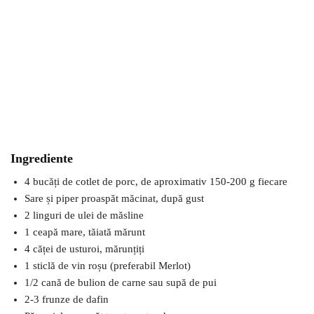
Ingrediente
4 bucăți de cotlet de porc, de aproximativ 150-200 g fiecare
Sare și piper proaspăt măcinat, după gust
2 linguri de ulei de măsline
1 ceapă mare, tăiată mărunt
4 căței de usturoi, mărunțiți
1 sticlă de vin roșu (preferabil Merlot)
1/2 cană de bulion de carne sau supă de pui
2-3 frunze de dafin