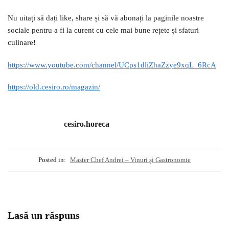
Nu uitați să dați like, share și să vă abonați la paginile noastre
sociale pentru a fi la curent cu cele mai bune rețete și sfaturi
culinare!
https://www.youtube.com/channel/UCps1dliZhaZzye9xqL_6RcA
https://old.cesiro.ro/magazin/
cesiro.horeca
Posted in:
Master Chef Andrei – Vinuri și Gastronomie
Lasă un răspuns