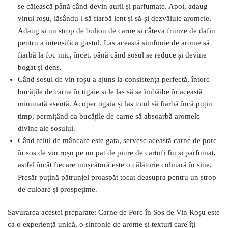
se călească până când devin aurii și parfumate. Apoi, adaug
vinul roșu, lăsându-l să fiarbă lent și să-și dezvăluie aromele.
Adaug și un strop de bulion de carne și câteva frunze de dafin
pentru a intensifica gustul. Las această simfonie de arome să
fiarbă la foc mic, încet, până când sosul se reduce și devine
bogat și dens.
Când sosul de vin roșu a ajuns la consistența perfectă, întorc
bucățile de carne în tigaie și le las să se îmbăibe în această
minunată esență. Acoper tigaia și las totul să fiarbă încă puțin
timp, permițând ca bucățile de carne să absoarbă aromele
divine ale sosului.
Când felul de mâncare este gata, servesc această carne de porc
în sos de vin roșu pe un pat de piure de cartofi fin și parfumat,
astfel încât fiecare mușcătură este o călătorie culinară în sine.
Presăr puțină pătrunjel proaspăt tocat deasupra pentru un strop
de culoare și prospețime.
Savurarea acestei preparate: Carne de Porc în Sos de Vin Roșu este
ca o experiență unică, o sinfonie de arome și texturi care îți