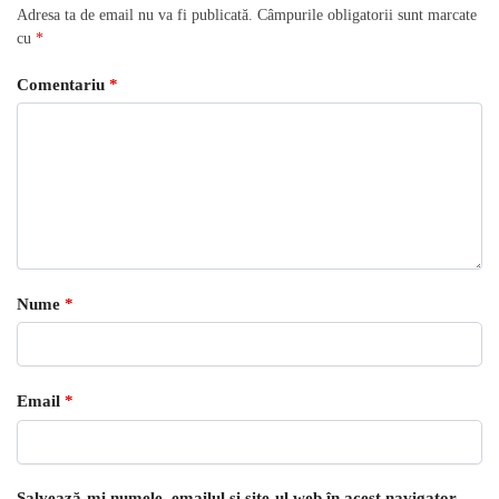
Adresa ta de email nu va fi publicată.
Câmpurile obligatorii sunt marcate
cu
*
Comentariu
*
Nume
*
Email
*
Salvează-mi numele, emailul și site-ul web în acest navigator