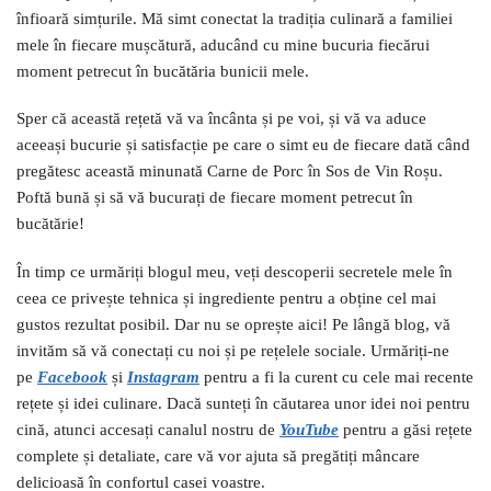
înfioară simțurile. Mă simt conectat la tradiția culinară a familiei
mele în fiecare mușcătură, aducând cu mine bucuria fiecărui
moment petrecut în bucătăria bunicii mele.
Sper că această rețetă vă va încânta și pe voi, și vă va aduce
aceeași bucurie și satisfacție pe care o simt eu de fiecare dată când
pregătesc această minunată Carne de Porc în Sos de Vin Roșu.
Poftă bună și să vă bucurați de fiecare moment petrecut în
bucătărie!
În timp ce urmăriți blogul meu, veți descoperii secretele mele în
ceea ce privește tehnica și ingrediente pentru a obține cel mai
gustos rezultat posibil. Dar nu se oprește aici! Pe lângă blog, vă
invităm să vă conectați cu noi și pe rețelele sociale. Urmăriți-ne
pe
Facebook
și
I
nstagram
pentru a fi la curent cu cele mai recente
rețete și idei culinare. Dacă sunteți în căutarea unor idei noi pentru
cină, atunci accesați canalul nostru de
YouTube
pentru a găsi rețete
complete și detaliate, care vă vor ajuta să pregătiți mâncare
delicioasă în confortul casei voastre.