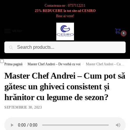
Contacteaza-ne : 0757112211
25% REDUCERE la tot site-ul CESIRO
Bine ai venit!
MENIU
0
Caută
Cesiro
Pentru
Voi
Prima pagină
Master Chef Andrei – De vorbă cu voi
Master Chef Andrei – Cum pot să gătesc un ghiveci consistent și hrănitor cu legume de sezon?
/
/
Master Chef Andrei – Cum pot să
gătesc un ghiveci consistent și
hrănitor cu legume de sezon?
SEPTEMBRIE 30, 2023