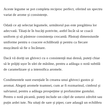
Aceste legume se pot completa reciproc perfect, oferind un spectru
variat de arome și consistențe.
Odată ce ați selectat legumele, următorul pas este pregătirea lor
adecvată. Tăiați-le în bucăți potrivite, astfel încât să se coacă
uniform și să păstreze consistența crocantă. Păstrați dimensiunile
uniforme pentru o coacere echilibrată și pentru ca fiecare
mușcătură să fie o încântare.
Dacă vă doriți un ghiveci cu o consistență mai densă, puteți chiar
să le prăjiți ușor în ulei de măsline, pentru a adăuga o notă subtilă
de caramelizare și a intensifica aromele.
Condimentele sunt esențiale în crearea unui ghiveci gustos și
aromat. Alegeți aromele toamnei, cum ar fi rozmarinul, cimbrul și
salvianul, pentru a adăuga prospețime și profunzime gustului.
Pentru o notă picantă, puteți include un cățel de usturoi zdrobit sau
puțin ardei iute. Nu uitați de sare și piper, care adaugă un echilibru