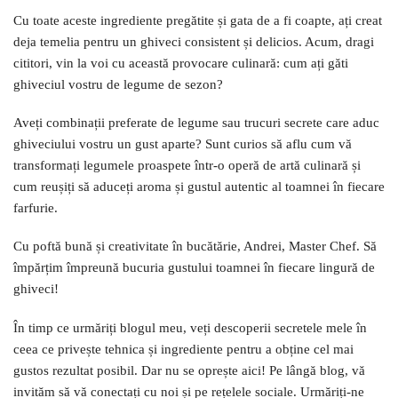
Cu toate aceste ingrediente pregătite și gata de a fi coapte, ați creat
deja temelia pentru un ghiveci consistent și delicios. Acum, dragi
cititori, vin la voi cu această provocare culinară: cum ați găti
ghiveciul vostru de legume de sezon?
Aveți combinații preferate de legume sau trucuri secrete care aduc
ghiveciului vostru un gust aparte? Sunt curios să aflu cum vă
transformați legumele proaspete într-o operă de artă culinară și
cum reușiți să aduceți aroma și gustul autentic al toamnei în fiecare
farfurie.
Cu poftă bună și creativitate în bucătărie, Andrei, Master Chef. Să
împărțim împreună bucuria gustului toamnei în fiecare lingură de
ghiveci!
În timp ce urmăriți blogul meu, veți descoperii secretele mele în
ceea ce privește tehnica și ingrediente pentru a obține cel mai
gustos rezultat posibil. Dar nu se oprește aici! Pe lângă blog, vă
invităm să vă conectați cu noi și pe rețelele sociale. Urmăriți-ne