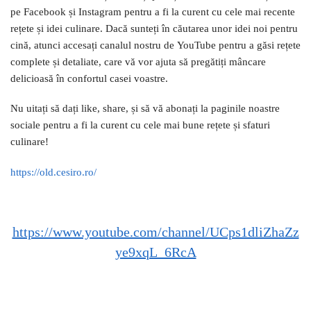
pe Facebook și Instagram pentru a fi la curent cu cele mai recente
rețete și idei culinare. Dacă sunteți în căutarea unor idei noi pentru
cină, atunci accesați canalul nostru de YouTube pentru a găsi rețete
complete și detaliate, care vă vor ajuta să pregătiți mâncare
delicioasă în confortul casei voastre.
Nu uitați să dați like, share, și să vă abonați la paginile noastre
sociale pentru a fi la curent cu cele mai bune rețete și sfaturi
culinare!
https://old.cesiro.ro/
https://www.youtube.com/channel/UCps1dliZhaZz
ye9xqL_6RcA