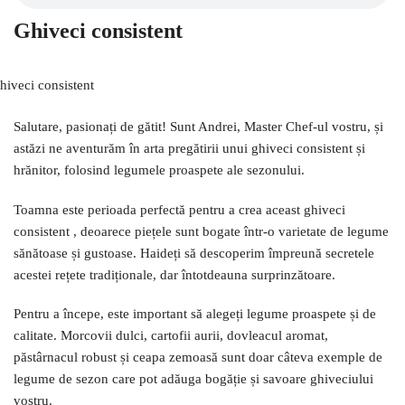
Ghiveci consistent
Salutare, pasionați de gătit! Sunt Andrei, Master Chef-ul vostru, și
astăzi ne aventurăm în arta pregătirii unui ghiveci consistent și
hrănitor, folosind legumele proaspete ale sezonului.
Toamna este perioada perfectă pentru a crea aceast ghiveci
consistent , deoarece piețele sunt bogate într-o varietate de legume
sănătoase și gustoase. Haideți să descoperim împreună secretele
acestei rețete tradiționale, dar întotdeauna surprinzătoare.
Pentru a începe, este important să alegeți legume proaspete și de
calitate. Morcovii dulci, cartofii aurii, dovleacul aromat,
păstârnacul robust și ceapa zemoasă sunt doar câteva exemple de
legume de sezon care pot adăuga bogăție și savoare ghiveciului
vostru.