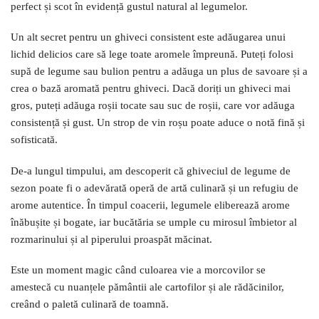
perfect și scot în evidență gustul natural al legumelor.
Un alt secret pentru un ghiveci consistent este adăugarea unui
lichid delicios care să lege toate aromele împreună. Puteți folosi
supă de legume sau bulion pentru a adăuga un plus de savoare și a
crea o bază aromată pentru ghiveci. Dacă doriți un ghiveci mai
gros, puteți adăuga roșii tocate sau suc de roșii, care vor adăuga
consistență și gust. Un strop de vin roșu poate aduce o notă fină și
sofisticată.
De-a lungul timpului, am descoperit că ghiveciul de legume de
sezon poate fi o adevărată operă de artă culinară și un refugiu de
arome autentice. În timpul coacerii, legumele eliberează arome
înăbușite și bogate, iar bucătăria se umple cu mirosul îmbietor al
rozmarinului și al piperului proaspăt măcinat.
Este un moment magic când culoarea vie a morcovilor se
amestecă cu nuanțele pământii ale cartofilor și ale rădăcinilor,
creând o paletă culinară de toamnă.