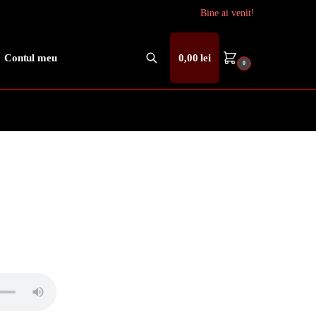
Bine ai venit!
Contul meu
0,00
lei
0
Caută