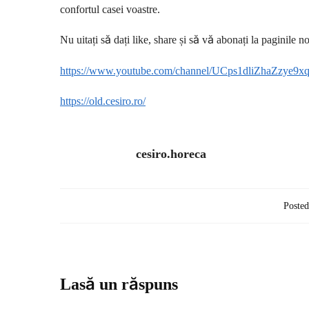
confortul casei voastre.
Nu uitați să dați like, share și să vă abonați la paginile no
https://www.youtube.com/channel/UCps1dliZhaZzye9
https://old.cesiro.ro/
cesiro.horeca
Posted
Lasă un răspuns