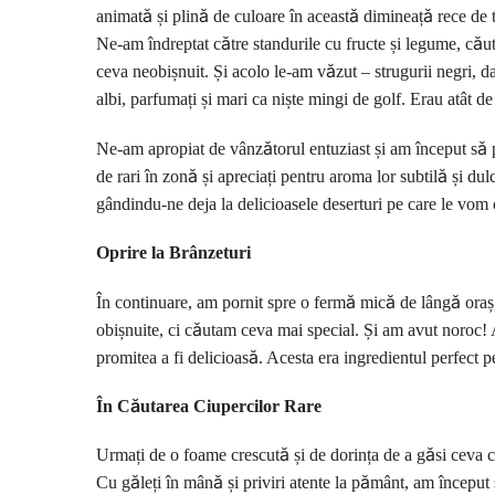
animată și plină de culoare în această dimineață rece de
Ne-am îndreptat către standurile cu fructe și legume, cău
ceva neobișnuit. Și acolo le-am văzut – strugurii negri, da
albi, parfumați și mari ca niște mingi de golf. Erau atât de
Ne-am apropiat de vânzătorul entuziast și am început să p
de rari în zonă și apreciați pentru aroma lor subtilă și d
gândindu-ne deja la delicioasele deserturi pe care le vom 
Oprire la Brânzeturi
În continuare, am pornit spre o fermă mică de lângă oraș,
obișnuite, ci căutam ceva mai special. Și am avut noroc!
promitea a fi delicioasă. Acesta era ingredientul perfect 
În Căutarea Ciupercilor Rare
Urmați de o foame crescută și de dorința de a găsi ceva c
Cu găleți în mână și priviri atente la pământ, am început