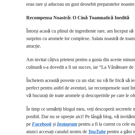
erau rare și aduceau un gust deosebit preparatelor noastre
Recompensa Noastră: O Cină Toamnatică Inedită
Întorși acasă cu plinul de ingrediente rare, am început să
surprins cu aromele lor complexe. Salata noastră de toamn
atracție.
Am invitat câțiva prieteni pentru a gusta din aceste minună
culinară s-a dovedit a fi un succes, iar “La Vânătoare de 
Încheiem această poveste cu un sfat: nu vă fie frică să ie
perfect pentru astfel de aventuri, iar recompensele sunt 
vă bucurați de toate aromele și descoperirile pe care le o
În timp ce urmăriți blogul meu, veți descoperii secretele m
posibil. Dar nu se oprește aici! Pe lângă blog, vă invităm
pe
Facebook
și
I
nstagram
pentru a fi la curent cu cele m
atunci accesați canalul nostru de
YouTube
pentru a găsi r