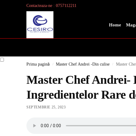
Contacteaza-ne : 0757112211
Search
Home
Maga
Prima pagină
Master Chef Andrei -Din culise
Master Che
/
/
Master Chef Andrei- 
Ingredientelor Rare 
SEPTEMBRIE 25, 2023