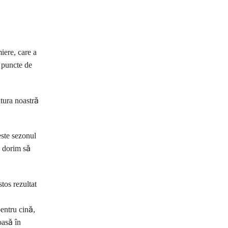
iere, care a
 puncte de
ntura noastră
este sezonul
ă dorim să
tos rezultat
pentru cină,
oasă în