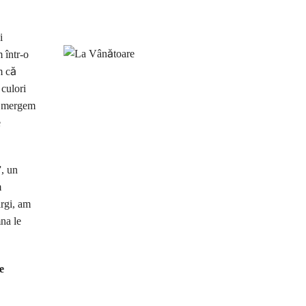
i
 într-o
m că
culori
ă mergem
e
, un
m
argi, am
na le
e