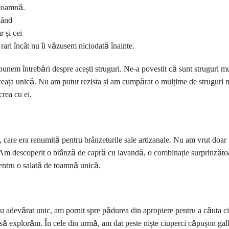
 toamnă.
tând
r și cei
 rari încât nu îi văzusem niciodată înainte.
unem întrebări despre acești struguri. Ne-a povestit că sunt struguri m
ulceața unică. Nu am putut rezista și am cumpărat o mulțime de struguri 
crea cu ei.
 care era renumită pentru brânzeturile sale artizanale. Nu am vrut doar 
 Am descoperit o brânză de capră cu lavandă, o combinație surprinzăto
pentru o salată de toamnă unică.
u adevărat unic, am pornit spre pădurea din apropiere pentru a căuta ci
 să explorăm. În cele din urmă, am dat peste niște ciuperci căpușon gal