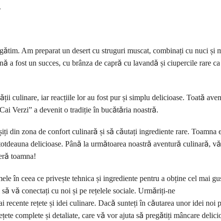
.
 gătim. Am preparat un desert cu struguri muscat, combinați cu nuci și m
ă a fost un succes, cu brânza de capră cu lavandă și ciupercile rare ca
ții culinare, iar reacțiile lor au fost pur și simplu delicioase. Toată ave
Cai Verzi” a devenit o tradiție în bucătăria noastră.
șiți din zona de confort culinară și să căutați ingrediente rare. Toamna 
întotdeauna delicioase. Până la următoarea noastră aventură culinară, v
feră toamna!
ele în ceea ce privește tehnica și ingrediente pentru a obține cel mai gus
 să vă conectați cu noi și pe rețelele sociale. Urmăriți-ne
ai recente rețete și idei culinare. Dacă sunteți în căutarea unor idei noi 
ețete complete și detaliate, care vă vor ajuta să pregătiți mâncare delici