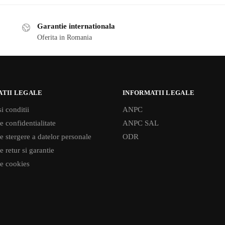
Garantie internationala
Oferita in Romania
ATII LEGALE
INFORMATII LEGALE
i conditii
ANPC
e confidentialitate
ANPC SAL
de stergere a datelor personale
ODR
e retur si garantie
de cookies