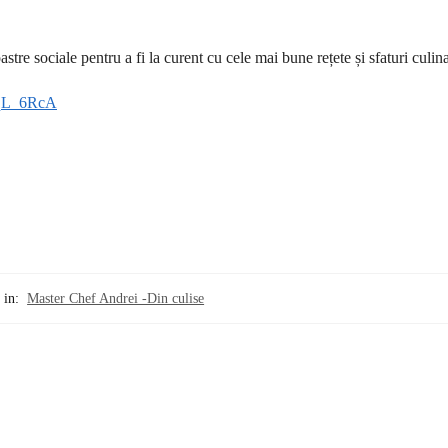
astre sociale pentru a fi la curent cu cele mai bune rețete și sfaturi culin
xqL_6RcA
 in:
Master Chef Andrei -Din culise