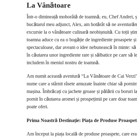
La Vânătoare
Într-o dimineață mohorâtă de toamnă, eu, Chef Andrei, ș
bucătarul meu adjunct, Alex, am hotărât să ne aventurăm
excursie la o vânătoare culinară neobișnuită. Cu toții ști
toamna aduce cu ea o bogăție de ingrediente proaspete și 
spectaculoase, dar aveam o idee nebunească în minte: s
în căutarea unor ingrediente rare și sălbatice pe care să l
includem în meniul nostru de toamnă.
Am numit această aventură “La Vânătoare de Cai Verzi”
nume care a stârnit râsete amuzate înainte chiar să porni
mașina. Îmbrăcați cu jachete groase și pălării cu boruri l
pornit în căutarea aromei și prospețimii pe care doar toam
poate oferi.
Prima Noastră Destinație: Piața de Produse Proaspet
Am început la piața locală de produse proaspete, care era