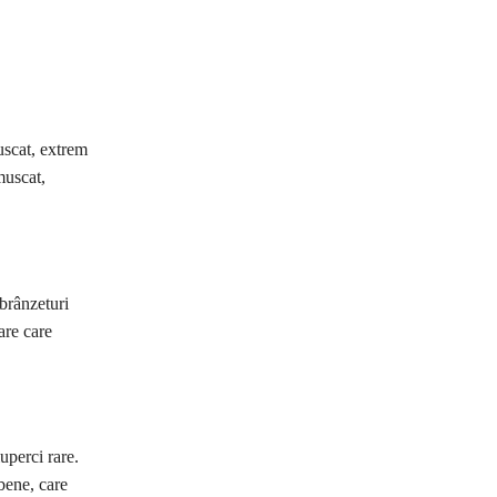
uscat, extrem
muscat,
brânzeturi
are care
uperci rare.
bene, care