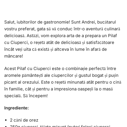
Salut, iubitorilor de gastronomie! Sunt Andrei, bucătarul
vostru preferat, gata să vă conduc într-o aventură culinară
delicioasă. Astăzi, vom explora arta de a prepara un Pilaf
cu Ciuperci, o rețetă atât de delicioasă și satisfăcătoare
încât veți uita că există și altceva în lume în afară de
mâncare!
Acest Pilaf cu Ciuperci este o combinație perfectă între
aromele pământești ale ciupercilor și gustul bogat și puțin
picant al orezului. Este o rețetă minunată atât pentru o cină
în familie, cât și pentru a impresiona oaspeții la o masă
specială. Să începem!
Ingrediente:
2 căni de orez
250g ciuperci, tăiate mărunt (puteți folosi ciuperci