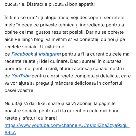
bucătărie. Distracție plăcută și bon appétit!
În timp ce urmăriți blogul meu, veți descoperii secretele
mele în ceea ce privește tehnica și ingrediente pentru a
obține cel mai gustos rezultat posibil. Dar nu se oprește
aici! Pe lângă blog, vă invităm să vă conectați cu noi și pe
rețelele sociale. Urmăriți-ne
pe
Facebook
și
I
nstagram
pentru a fi la curent cu cele mai
recente rețete și idei culinare. Dacă sunteți în căutarea
unor idei noi pentru cină, atunci accesați canalul nostru
de
YouTube
pentru a găsi rețete complete și detaliate, care
vă vor ajuta să pregătiți mâncare delicioasă în confortul
casei voastre.
Nu uitați să dați like, share și să vă abonați la paginile
noastre sociale pentru a fi la curent cu cele mai bune
rețete și sfaturi culinare!
https://www.youtube.com/channel/UCps1dliZhaZzye9xqL_
6RcA