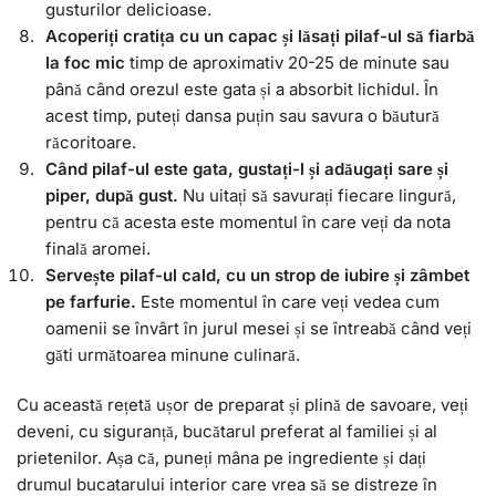
gusturilor delicioase.
Acoperiți cratița cu un capac și lăsați pilaf-ul să fiarbă
la foc mic
timp de aproximativ 20-25 de minute sau
până când orezul este gata și a absorbit lichidul. În
acest timp, puteți dansa puțin sau savura o băutură
răcoritoare.
Când pilaf-ul este gata, gustați-l și adăugați sare și
piper, după gust.
Nu uitați să savurați fiecare lingură,
pentru că acesta este momentul în care veți da nota
finală aromei.
Servește pilaf-ul cald, cu un strop de iubire și zâmbet
pe farfurie.
Este momentul în care veți vedea cum
oamenii se învârt în jurul mesei și se întreabă când veți
găti următoarea minune culinară.
Cu această rețetă ușor de preparat și plină de savoare, veți
deveni, cu siguranță, bucătarul preferat al familiei și al
prietenilor. Așa că, puneți mâna pe ingrediente și dați
drumul bucatarului interior care vrea să se distreze în