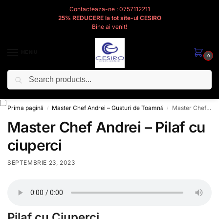
Contacteaza-ne : 0757112211
25% REDUCERE la tot site-ul CESIRO
Bine ai venit!
MENIU
0
Caută
Cesiro
Pentru
Voi
Prima pagină
Master Chef Andrei – Gusturi de Toamnă
Master Chef Andrei – Pilaf cu ciuperci
/
/
Master Chef Andrei – Pilaf cu
ciuperci
SEPTEMBRIE 23, 2023
Pilaf cu Ciuperci