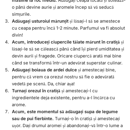
măsline la foc mediu.
Adăugați ceapa tocată și sotează-
o până devine aurie și aromele încep să vă seducă
simțurile.
Adăugați usturoiul mărunțit
și lăsați-l să se amestece
cu ceapa pentru încă 1-2 minute. Parfumul va fi absolut
divin!
Acum, introduceți ciupercile tăiate mărunt în cratiță
și
lăsați-le să se călească până când își pierd umiditatea și
devin aurii și fragede. Oricare ciupercă arată mai bine
când se transformă într-un adevărat superstar culinar.
Adăugați boiaua de ardei dulce
și amestecați bine,
pentru că vrem ca orezul nostru să fie o adevărată
vedetă pe scenă. Da, chiar așa!
Turnați orezul în cratiță
și amestecați-l cu
ingredientele deja existente, pentru a-l încărca cu
arome.
Acum, este momentul să adăugați supa de legume
sau de pui fierbinte.
Turnați-o în cratiță și amestecați
ușor. Dați drumul aromei și abandonați-vă într-o lume a