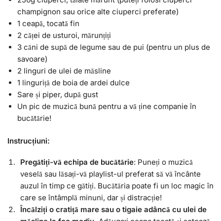
champignon sau orice alte ciuperci preferate)
1 ceapă, tocată fin
2 căței de usturoi, mărunțiți
3 căni de supă de legume sau de pui (pentru un plus de
savoare)
2 linguri de ulei de măsline
1 linguriță de boia de ardei dulce
Sare și piper, după gust
Un pic de muzică bună pentru a vă ține companie în
bucătărie!
Instrucțiuni:
Pregătiți-vă echipa de bucătărie
: Puneți o muzică
veselă sau lăsați-vă playlist-ul preferat să vă încânte
auzul în timp ce gătiți. Bucătăria poate fi un loc magic în
care se întâmplă minuni, dar și distracție!
Încălziți o cratiță mare sau o tigaie adâncă cu ulei de