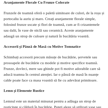
Aranjamente Florale Cu Frunze Colorate
Frunzele de toamnă oferă o paletă uimitoare de culori, de la roșu și
portocaliu la auriu și maro. Creați aranjamente florale simple,
folosind frunze uscate și flori de toamnă, cum ar fi crizantemele
sau dalii, în vase de sticlă sau ceramică. Aceste aranjamente
adaugă un strop de culoare și natură în bucătăria voastră.
Accesorii și Pânză de Masă cu Motive Tomnatice
Schimbați accesorii precum măsuțe de bucătărie, șervetele sau
prosoapele de bucătărie cu modele și motive specifice toamnă.
Frunze, dovleci, mere sau ghinde pot fi motive adorabile care să
aducă toamna în centrul atenției. Iar o pânză de masă în nuanțe
calde poate face ca masa voastră să fie cu adevărat primitoare.
Lemn și Elemente Rustice
Lemnul este un material minunat pentru a adăuga un strop de
rusticitate și căldură în bucătărie. Puteți alege să utilizați vase sau