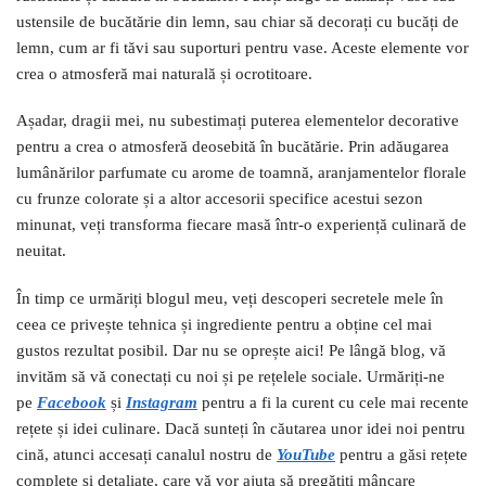
ustensile de bucătărie din lemn, sau chiar să decorați cu bucăți de
lemn, cum ar fi tăvi sau suporturi pentru vase. Aceste elemente vor
crea o atmosferă mai naturală și ocrotitoare.
Așadar, dragii mei, nu subestimați puterea elementelor decorative
pentru a crea o atmosferă deosebită în bucătărie. Prin adăugarea
lumânărilor parfumate cu arome de toamnă, aranjamentelor florale
cu frunze colorate și a altor accesorii specifice acestui sezon
minunat, veți transforma fiecare masă într-o experiență culinară de
neuitat.
În timp ce urmăriți blogul meu, veți descoperi secretele mele în
ceea ce privește tehnica și ingrediente pentru a obține cel mai
gustos rezultat posibil. Dar nu se oprește aici! Pe lângă blog, vă
invităm să vă conectați cu noi și pe rețelele sociale. Urmăriți-ne
pe
Facebook
și
I
nstagram
pentru a fi la curent cu cele mai recente
rețete și idei culinare. Dacă sunteți în căutarea unor idei noi pentru
cină, atunci accesați canalul nostru de
YouTube
pentru a găsi rețete
complete și detaliate, care vă vor ajuta să pregătiți mâncare