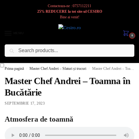
Contacteaza-ne : 0757112211
25% REDUCERE la tot site-ul CESIRO
Bine ai venit!
MENIU
0
Caută
Cesiro
Pentru
Voi
Prima pagină
Master Chef Andrei – Sfaturi și trucuri
Master Chef Andrei – Toamna în Bucătărie
/
/
Master Chef Andrei – Toamna în
Bucătărie
SEPTEMBRIE 17, 2023
Atmosfera de toamnă