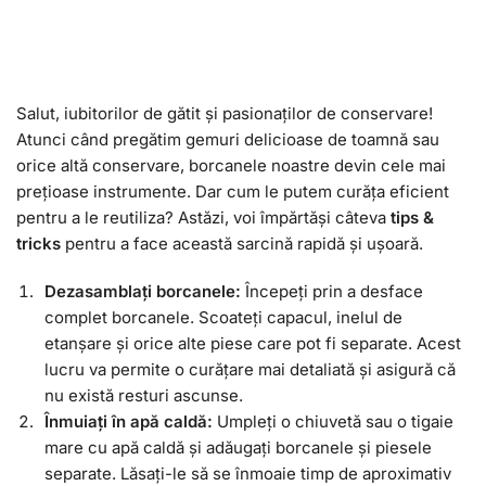
Salut, iubitorilor de gătit și pasionaților de conservare!
Atunci când pregătim gemuri delicioase de toamnă sau
orice altă conservare, borcanele noastre devin cele mai
prețioase instrumente. Dar cum le putem curăța eficient
pentru a le reutiliza? Astăzi, voi împărtăși câteva
tips &
tricks
pentru a face această sarcină rapidă și ușoară.
Dezasamblați borcanele:
Începeți prin a desface
complet borcanele. Scoateți capacul, inelul de
etanșare și orice alte piese care pot fi separate. Acest
lucru va permite o curățare mai detaliată și asigură că
nu există resturi ascunse.
Înmuiați în apă caldă:
Umpleți o chiuvetă sau o tigaie
mare cu apă caldă și adăugați borcanele și piesele
separate. Lăsați-le să se înmoaie timp de aproximativ