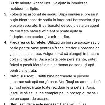
30 de minute. Acest lucru va ajuta la înmuierea
reziduurilor lipite.
Folosiți bicarbonat de sodiu:
După înmuiere, presărați
puțin bicarbonat de sodiu în interiorul borcanelor și pe
piesele separate. Bicarbonatul de sodiu este un agent
de curățare natural eficient și poate ajuta la
îndepărtarea petelor și a mirosurilor.
Frecarea cu buretele:
Utilizați un burete abraziv sau o
perie pentru vase pentru a freca interiorul borcanelor
și piesele separate. Asigurați-vă că ajungeți în fiecare
colț și crăpătură. Dacă există pete persistente, puteți
folosi o pastă făcută din bicarbonat de sodiu și apă
pentru a le trata.
Clătiți și uscați:
Clătiți bine borcanele și piesele
separate sub apă curgătoare. Verificați cu atenție dacă
au fost îndepărtate toate reziduurile și petele. Apoi,
lăsați-le să se usuce complet pe un prosop curat sau
pe un suport de uscare.
Sterilizați dacă este necesar:
Dacă veți utiliza