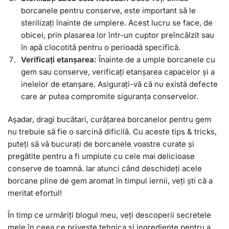
borcanele pentru conserve, este important să le
sterilizați înainte de umplere. Acest lucru se face, de
obicei, prin plasarea lor într-un cuptor preîncălzit sau
în apă clocotită pentru o perioadă specifică.
Verificați etanșarea:
Înainte de a umple borcanele cu
gem sau conserve, verificați etanșarea capacelor și a
inelelor de etanșare. Asigurați-vă că nu există defecte
care ar putea compromite siguranța conservelor.
Așadar, dragi bucătari, curățarea borcanelor pentru gem
nu trebuie să fie o sarcină dificilă. Cu aceste tips & tricks,
puteți să vă bucurați de borcanele voastre curate și
pregătite pentru a fi umplute cu cele mai delicioase
conserve de toamnă. Iar atunci când deschideți acele
borcane pline de gem aromat în timpul iernii, veți ști că a
meritat efortul!
În timp ce urmăriți blogul meu, veți descoperii secretele
mele în ceea ce privește tehnica și ingrediente pentru a