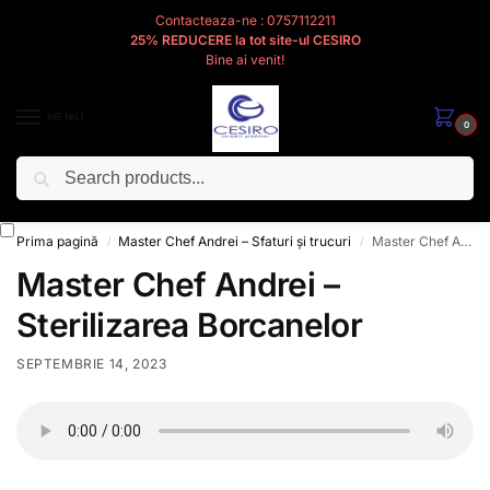
Contacteaza-ne : 0757112211
25% REDUCERE la tot site-ul CESIRO
Bine ai venit!
MENIU
0
Caută
Cesiro
Pentru
Voi
Prima pagină
Master Chef Andrei – Sfaturi și trucuri
Master Chef Andrei – Sterilizarea Borcanelor
/
/
Master Chef Andrei –
Sterilizarea Borcanelor
SEPTEMBRIE 14, 2023