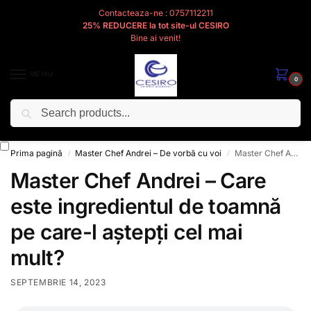
Contacteaza-ne : 0757112211
25% REDUCERE la tot site-ul CESIRO
Bine ai venit!
MENIU
0
Caută
Cesiro
Pentru
Voi
Prima pagină
Master Chef Andrei – De vorbă cu voi
Master Chef Andrei – Care este ingredientul de toamnă pe care-l aștepți cel mai mult?
/
/
Master Chef Andrei – Care
este ingredientul de toamnă
pe care-l aștepți cel mai
mult?
SEPTEMBRIE 14, 2023