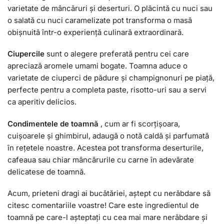
varietate de mâncăruri și deserturi. O plăcintă cu nuci sau
o salată cu nuci caramelizate pot transforma o masă
obișnuită într-o experiență culinară extraordinară.
Ciupercile
sunt o alegere preferată pentru cei care
apreciază aromele umami bogate. Toamna aduce o
varietate de ciuperci de pădure și champignonuri pe piață,
perfecte pentru a completa paste, risotto-uri sau a servi
ca aperitiv delicios.
Condimentele de toamnă
, cum ar fi scorțișoara,
cuișoarele și ghimbirul, adaugă o notă caldă și parfumată
în rețetele noastre. Acestea pot transforma deserturile,
cafeaua sau chiar mâncărurile cu carne în adevărate
delicatese de toamnă.
Acum, prieteni dragi ai bucătăriei, aștept cu nerăbdare să
citesc comentariile voastre! Care este ingredientul de
toamnă pe care-l așteptați cu cea mai mare nerăbdare și