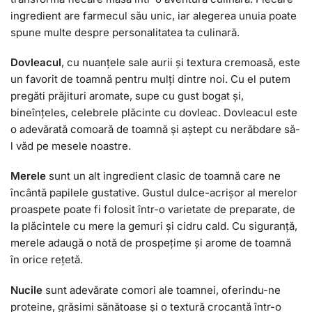
ingredient are farmecul său unic, iar alegerea unuia poate
spune multe despre personalitatea ta culinară.
Dovleacul
, cu nuanțele sale aurii și textura cremoasă, este
un favorit de toamnă pentru mulți dintre noi. Cu el putem
pregăti prăjituri aromate, supe cu gust bogat și,
bineînțeles, celebrele plăcinte cu dovleac. Dovleacul este
o adevărată comoară de toamnă și aștept cu nerăbdare să-
l văd pe mesele noastre.
Merele
sunt un alt ingredient clasic de toamnă care ne
încântă papilele gustative. Gustul dulce-acrișor al merelor
proaspete poate fi folosit într-o varietate de preparate, de
la plăcintele cu mere la gemuri și cidru cald. Cu siguranță,
merele adaugă o notă de prospețime și arome de toamnă
în orice rețetă.
Nucile
sunt adevărate comori ale toamnei, oferindu-ne
proteine, grăsimi sănătoase și o textură crocantă într-o