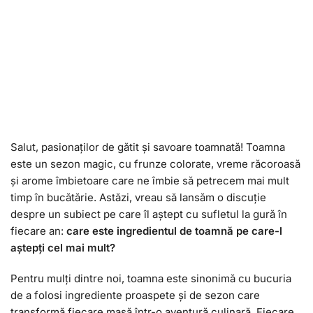
Salut, pasionaților de gătit și savoare toamnată! Toamna
este un sezon magic, cu frunze colorate, vreme răcoroasă
și arome îmbietoare care ne îmbie să petrecem mai mult
timp în bucătărie. Astăzi, vreau să lansăm o discuție
despre un subiect pe care îl aștept cu sufletul la gură în
fiecare an:
care este ingredientul de toamnă pe care-l
aștepți cel mai mult?
Pentru mulți dintre noi, toamna este sinonimă cu bucuria
de a folosi ingrediente proaspete și de sezon care
transformă fiecare masă într-o aventură culinară. Fiecare