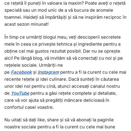
ce rețetă îl puneți în valoare la maxim? Poate aveți o rețetă
specială sau un mod unic de a vă bucura de aromele
toamnei. Haideți să împărtășiți și să ne inspirăm reciproc în
acest sezon minunat!
În timp ce urmăriți blogul meu, veți descoperii secretele
mele în ceea ce privește tehnica și ingrediente pentru a
obține cel mai gustos rezultat posibil. Dar nu se oprește
aici! Pe lângă blog, vă invităm să vă conectați cu noi și pe
rețelele sociale. Urmăriți-ne
pe
Facebook
și
I
nstagram
pentru a fi la curent cu cele mai
recente rețete și idei culinare. Dacă sunteți în căutarea
unor idei noi pentru cină, atunci accesați canalul nostru
de
YouTube
pentru a găsi rețete complete și detaliate,
care vă vor ajuta să pregătiți mâncare delicioasă în
confortul casei voastre.
Nu uitați să dați like, share și să vă abonați la paginile
noastre sociale pentru a fi la curent cu cele mai bune