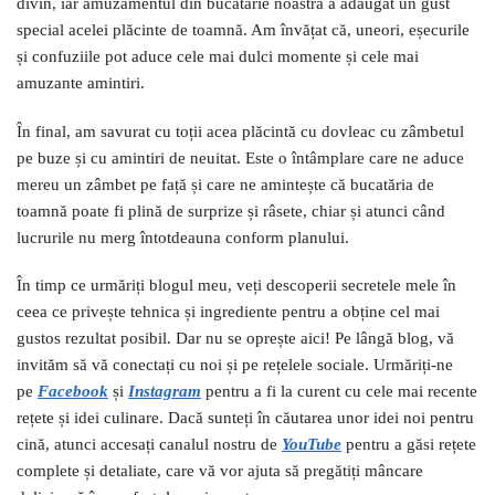
divin, iar amuzamentul din bucătărie noastră a adăugat un gust
special acelei plăcinte de toamnă. Am învățat că, uneori, eșecurile
și confuziile pot aduce cele mai dulci momente și cele mai
amuzante amintiri.
În final, am savurat cu toții acea plăcintă cu dovleac cu zâmbetul
pe buze și cu amintiri de neuitat. Este o întâmplare care ne aduce
mereu un zâmbet pe față și care ne amintește că bucatăria de
toamnă poate fi plină de surprize și râsete, chiar și atunci când
lucrurile nu merg întotdeauna conform planului.
În timp ce urmăriți blogul meu, veți descoperii secretele mele în
ceea ce privește tehnica și ingrediente pentru a obține cel mai
gustos rezultat posibil. Dar nu se oprește aici! Pe lângă blog, vă
invităm să vă conectați cu noi și pe rețelele sociale. Urmăriți-ne
pe
Facebook
și
I
nstagram
pentru a fi la curent cu cele mai recente
rețete și idei culinare. Dacă sunteți în căutarea unor idei noi pentru
cină, atunci accesați canalul nostru de
YouTube
pentru a găsi rețete
complete și detaliate, care vă vor ajuta să pregătiți mâncare