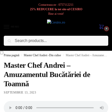
Contacteaza-ne : 0757112211
25% REDUCERE la tot site-ul CESIRO
Bine ai venit!
MENIU
0
Caută
Cesiro
Pentru
Voi
Prima pagină
Master Chef Andrei -Din culise
Master Chef Andrei – Amuzamentul Bucătăriei de Toamnă
/
/
Master Chef Andrei –
Amuzamentul Bucătăriei de
Toamnă
SEPTEMBRIE 13, 2023