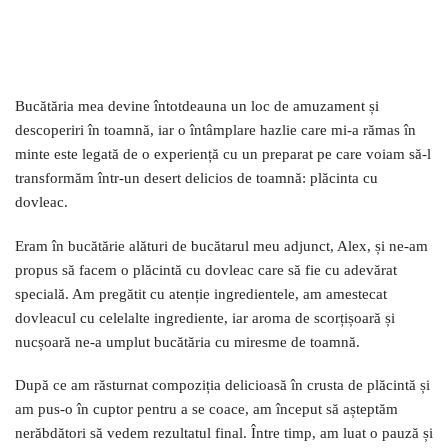
Bucătăria mea devine întotdeauna un loc de amuzament și
descoperiri în toamnă, iar o întâmplare hazlie care mi-a rămas în
minte este legată de o experiență cu un preparat pe care voiam să-l
transformăm într-un desert delicios de toamnă: plăcinta cu
dovleac.
Eram în bucătărie alături de bucătarul meu adjunct, Alex, și ne-am
propus să facem o plăcintă cu dovleac care să fie cu adevărat
specială. Am pregătit cu atenție ingredientele, am amestecat
dovleacul cu celelalte ingrediente, iar aroma de scorțișoară și
nucșoară ne-a umplut bucătăria cu miresme de toamnă.
După ce am răsturnat compoziția delicioasă în crusta de plăcintă și
am pus-o în cuptor pentru a se coace, am început să așteptăm
nerăbdători să vedem rezultatul final. Între timp, am luat o pauză și