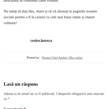
delicioasă în confortul casei voastre.
Nu uitați să dați like, share și să vă abonați la paginile noastre
sociale pentru a fi la curent cu cele mai bune rețete și sfaturi
culinare!
cesiro.horeca
Posted in:
Master Chef Andrei -Din culise
Lasă un răspuns
Adresa ta de email nu va fi publicată.
Câmpurile obligatorii sunt marcate
cu
*
Comentariu
*