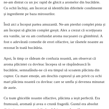
ne-am distrat cu un joc rapid de ghicit a aromelor din bucătărie.
Cu ochii închiși, am încercat să identificăm diferitele condimente
și ingrediente pe baza mirosurilor.
Însă aici a început partea amuzantă. Ne-am pierdut complet pista și
am început să ghicim complet greșit. Alex a crezut că scorțișoara
era vanilie, iar eu am confundat aroma nucșoarei cu ghimbirul. A
fost o adevărată comedie de erori olfactive, iar râsetele noastre au
rezonat în toată bucătăria.
Apoi, în timp ce râdeam de confuzia noastră, am observat că
aroma plăcintei cu dovleac începea să se răspândească în
bucătărie, semnalându-ne că era timpul să scoatem plăcinta din
cuptor. Cu mare emoție, am deschis cuptorul și am privit cu ochi
mari plăcinta noastră cu dovleac care se umfla și devenea minunat
de aurie.
Cu toate ghicelile noastre olfactive, plăcinta a ieșit perfectă. Era
frumoasă, aromată și avea o crustă fragedă. Gustul era absolut