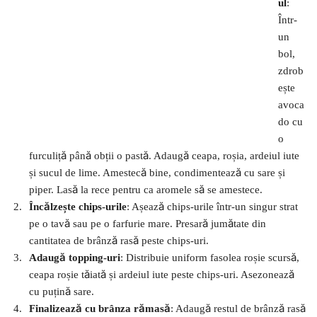
ul
:
Într-
un
bol,
zdrob
ește
avoca
do cu
o
furculiță până obții o pastă. Adaugă ceapa, roșia, ardeiul iute
și sucul de lime. Amestecă bine, condimentează cu sare și
piper. Lasă la rece pentru ca aromele să se amestece.
Încălzește chips-urile
: Așează chips-urile într-un singur strat
pe o tavă sau pe o farfurie mare. Presară jumătate din
cantitatea de brânză rasă peste chips-uri.
Adaugă topping-uri
: Distribuie uniform fasolea roșie scursă,
ceapa roșie tăiată și ardeiul iute peste chips-uri. Asezonează
cu puțină sare.
Finalizează cu brânza rămasă
: Adaugă restul de brânză rasă