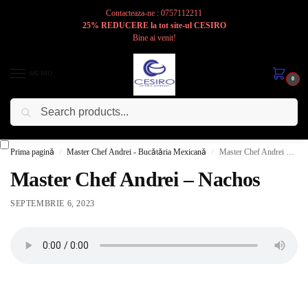
Contacteaza-ne : 0757112211
25% REDUCERE la tot site-ul CESIRO
Bine ai venit!
MENIU
0
Caută
Cesiro
Pentru
Voi
Prima pagină
Master Chef Andrei - Bucătăria Mexicană
Master Chef Andrei – Nachos
/
/
Master Chef Andrei – Nachos
SEPTEMBRIE 6, 2023