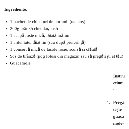
Ingrediente:
1 pachet de chips-uri de porumb (nachos)
200g brânză cheddar, rasă
1 ceapă roșie mică, tăiată mărunt
1 ardei iute, tăiat fin (sau după preferință)
1 conservă mică de fasole roșie, scursă și clătită
Sos de brânză (poți folosi din magazin sau să pregătești al tău)
Guacamole
Instru
cțiuni
:
Pregă
tește
guaca
mole-