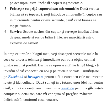
pe deasupra, astfel încât să acoperi ingredientele.
Folosește cu grijă cuptorul sau microundele
: Dacă vrei ca
brânza să se topească, poți introduce chips-urile în cuptor sau
în microunde pentru câteva secunde, până când brânza se
topște frumos.
Servire
: Scoate nachos din cuptor și servește imediat alături
de guacamole și sos de brânză. Fiecare mușcătură este o
explozie de savori!
În timp ce urmăriți blogul meu, veți descoperi secretele mele în
ceea ce privește tehnica și ingrediente pentru a obține cel mai
gustos rezultat posibil. Dar nu se oprește aici! Pe lângă blog, vă
invităm să vă conectați cu noi și pe rețelele sociale. Urmăriți-ne
pe
Facebook
și
I
nstagram
pentru a fi la curent cu cele mai recente
rețete și idei culinare. Dacă sunteți în căutarea unor idei noi pentru
cină, atunci accesați canalul nostru de
YouTube
pentru a găsi rețete
complete și detaliate, care vă vor ajuta să pregătiți mâncare
delicioasă în confortul casei voastre.