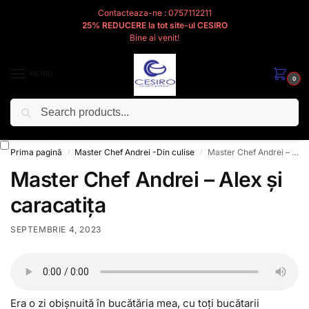
Contacteaza-ne : 0757112211
25% REDUCERE la tot site-ul CESIRO
Bine ai venit!
MENIU
0
Caută
Cesiro
Pentru
Voi
Prima pagină
Master Chef Andrei -Din culise
Master Chef Andrei – Alex și caracatița
/
/
Master Chef Andrei – Alex și
caracatița
SEPTEMBRIE 4, 2023
Era o zi obișnuită în bucătăria mea, cu toți bucătarii