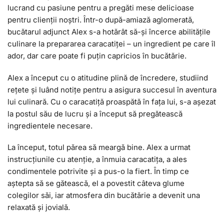
lucrand cu pasiune pentru a pregăti mese delicioase
pentru clienții noștri. Într-o după-amiază aglomerată,
bucătarul adjunct Alex s-a hotărât să-și încerce abilitățile
culinare la prepararea caracatiței – un ingredient pe care îl
ador, dar care poate fi puțin capricios în bucătărie.
Alex a început cu o atitudine plină de încredere, studiind
rețete și luând notițe pentru a asigura succesul în aventura
lui culinară. Cu o caracatiță proaspătă în fața lui, s-a așezat
la postul său de lucru și a început să pregătească
ingredientele necesare.
La început, totul părea să meargă bine. Alex a urmat
instrucțiunile cu atenție, a înmuia caracatița, a ales
condimentele potrivite și a pus-o la fiert. În timp ce
aștepta să se gătească, el a povestit câteva glume
colegilor săi, iar atmosfera din bucătărie a devenit una
relaxată și jovială.