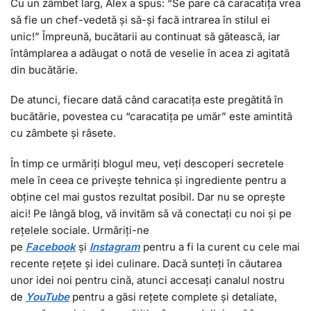
Cu un zâmbet larg, Alex a spus: “Se pare că caracatița vrea
să fie un chef-vedetă și să-și facă intrarea în stilul ei
unic!” Împreună, bucătarii au continuat să gătească, iar
întâmplarea a adăugat o notă de veselie în acea zi agitată
din bucătărie.
De atunci, fiecare dată când caracatița este pregătită în
bucătărie, povestea cu “caracatița pe umăr” este amintită
cu zâmbete și râsete.
În timp ce urmăriți blogul meu, veți descoperi secretele
mele în ceea ce privește tehnica și ingrediente pentru a
obține cel mai gustos rezultat posibil. Dar nu se oprește
aici! Pe lângă blog, vă invităm să vă conectați cu noi și pe
rețelele sociale. Urmăriți-ne
pe
Facebook
și
I
nstagram
pentru a fi la curent cu cele mai
recente rețete și idei culinare. Dacă sunteți în căutarea
unor idei noi pentru cină, atunci accesați canalul nostru
de
YouTube
pentru a găsi rețete complete și detaliate,