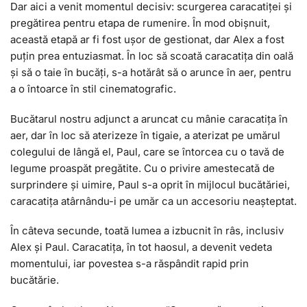
Dar aici a venit momentul decisiv: scurgerea caracatiței și
pregătirea pentru etapa de rumenire. În mod obișnuit,
această etapă ar fi fost ușor de gestionat, dar Alex a fost
puțin prea entuziasmat. În loc să scoată caracatița din oală
și să o taie în bucăți, s-a hotărât să o arunce în aer, pentru
a o întoarce în stil cinematografic.
Bucătarul nostru adjunct a aruncat cu mânie caracatița în
aer, dar în loc să aterizeze în tigaie, a aterizat pe umărul
colegului de lângă el, Paul, care se întorcea cu o tavă de
legume proaspăt pregătite. Cu o privire amestecată de
surprindere și uimire, Paul s-a oprit în mijlocul bucătăriei,
caracatița atârnându-i pe umăr ca un accesoriu neașteptat.
În câteva secunde, toată lumea a izbucnit în râs, inclusiv
Alex și Paul. Caracatița, în tot haosul, a devenit vedeta
momentului, iar povestea s-a răspândit rapid prin
bucătărie.