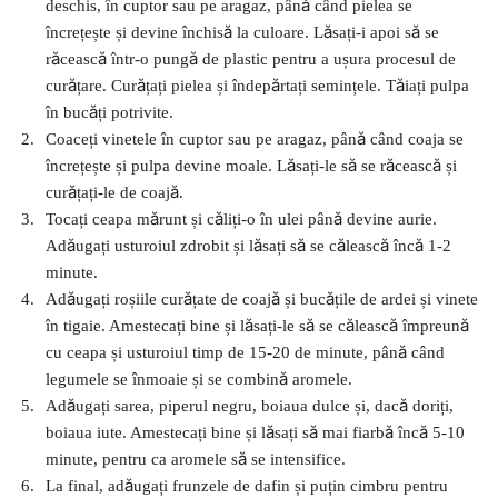
deschis, în cuptor sau pe aragaz, până când pielea se
încrețește și devine închisă la culoare. Lăsați-i apoi să se
răcească într-o pungă de plastic pentru a ușura procesul de
curățare. Curățați pielea și îndepărtați semințele. Tăiați pulpa
în bucăți potrivite.
Coaceți vinetele în cuptor sau pe aragaz, până când coaja se
încrețește și pulpa devine moale. Lăsați-le să se răcească și
curățați-le de coajă.
Tocați ceapa mărunt și căliți-o în ulei până devine aurie.
Adăugați usturoiul zdrobit și lăsați să se călească încă 1-2
minute.
Adăugați roșiile curățate de coajă și bucățile de ardei și vinete
în tigaie. Amestecați bine și lăsați-le să se călească împreună
cu ceapa și usturoiul timp de 15-20 de minute, până când
legumele se înmoaie și se combină aromele.
Adăugați sarea, piperul negru, boiaua dulce și, dacă doriți,
boiaua iute. Amestecați bine și lăsați să mai fiarbă încă 5-10
minute, pentru ca aromele să se intensifice.
La final, adăugați frunzele de dafin și puțin cimbru pentru