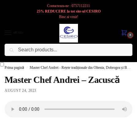
Contacteaza-ne : 0757112211
25% REDUCERE la tot site-ul CESIRO
Bine ai venit!
MENIU
0
Caută
Cesiro
Pentru
Voi
Prima pagină
Master Chef Andrei - Rețete tradiționale din Oltenia, Dobrogea și Bucovina
/
Master Chef Andrei – Zacuscă
AUGUST 24, 2023