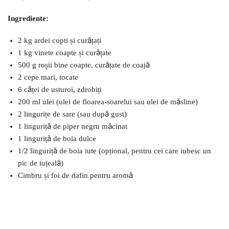
Ingrediente:
2 kg ardei copti și curățați
1 kg vinete coapte și curățate
500 g roșii bine coapte, curățate de coajă
2 cepe mari, tocate
6 căței de usturoi, zdrobiți
200 ml ulei (ulei de floarea-soarelui sau ulei de măsline)
2 lingurițe de sare (sau după gust)
1 linguriță de piper negru măcinat
1 linguriță de boia dulce
1/2 linguriță de boia iute (opțional, pentru cei care iubesc un
pic de iuțeală)
Cimbru și foi de dafin pentru aromă