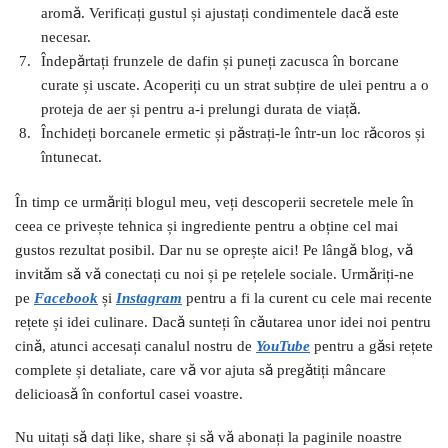
aromă. Verificați gustul și ajustați condimentele dacă este
necesar.
Îndepărtați frunzele de dafin și puneți zacusca în borcane
curate și uscate. Acoperiți cu un strat subțire de ulei pentru a o
proteja de aer și pentru a-i prelungi durata de viață.
Închideți borcanele ermetic și păstrați-le într-un loc răcoros și
întunecat.
În timp ce urmăriți blogul meu, veți descoperii secretele mele în
ceea ce privește tehnica și ingrediente pentru a obține cel mai
gustos rezultat posibil. Dar nu se oprește aici! Pe lângă blog, vă
invităm să vă conectați cu noi și pe rețelele sociale. Urmăriți-ne
pe
Facebook
și
I
nstagram
pentru a fi la curent cu cele mai recente
rețete și idei culinare. Dacă sunteți în căutarea unor idei noi pentru
cină, atunci accesați canalul nostru de
YouTube
pentru a găsi rețete
complete și detaliate, care vă vor ajuta să pregătiți mâncare
delicioasă în confortul casei voastre.
Nu uitați să dați like, share și să vă abonați la paginile noastre