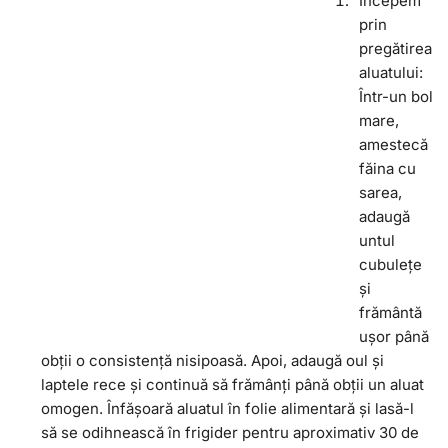
Începem
prin
pregătirea
aluatului:
Într-un bol
mare,
amestecă
făina cu
sarea,
adaugă
untul
cubulețe
și
frământă
ușor până
obții o consistență nisipoasă. Apoi, adaugă oul și
laptele rece și continuă să frămânți până obții un aluat
omogen. Înfășoară aluatul în folie alimentară și lasă-l
să se odihnească în frigider pentru aproximativ 30 de