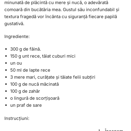
minunată de plăcintă cu mere și nucă, o adevărată
comoară din bucătăria mea. Gustul său inconfundabil și
textura fragedă vor încânta cu siguranță fiecare papilă
gustativă.
Ingrediente:
300 g de făină.
150 g unt rece, tăiat cuburi mici
un ou
50 ml de lapte rece
3 mere mari, curățate și tăiate felii subțiri
100 g de nucă măcinată
100 g de zahăr
o lingură de scorțișoară
un praf de sare
Instrucțiuni: