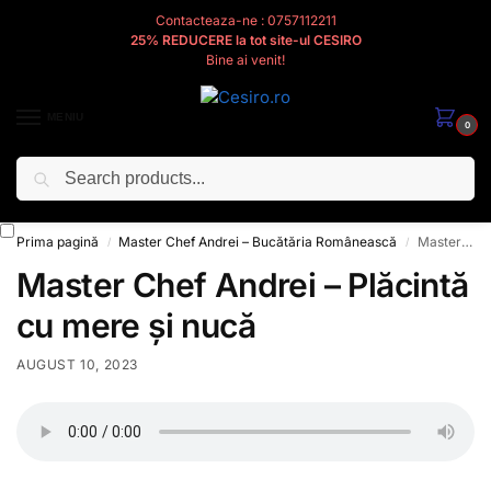
Contacteaza-ne : 0757112211
25% REDUCERE la tot site-ul CESIRO
Bine ai venit!
MENIU
0
Caută
Cesiro
Pentru
Voi
Prima pagină
Master Chef Andrei – Bucătăria Românească
Master Chef Andrei – Plăcintă cu mere și nucă
/
/
Master Chef Andrei – Plăcintă
cu mere și nucă
AUGUST 10, 2023