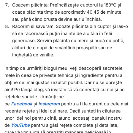
Coacem plăcinta: Preîncălzește cuptorul la 180°C și
coace plăcinta timp de aproximativ 40 45 de minute,
sau până când crusta devine auriu închisă.
Răcorim și savurăm: Scoate plăcinta din cuptor și las-o
să se răcorească puțin înainte de a o tăia în felii
generoase. Servim plăcinta cu mere și nucă cu poftă,
alături de o cupă de smântână proaspătă sau de
înghețată de vanilie.
În timp ce urmăriți blogul meu, veți descoperii secretele
mele în ceea ce privește tehnica și ingrediente pentru a
obține cel mai gustos rezultat posibil. Dar nu se oprește
aici! Pe lângă blog, vă invităm să vă conectați cu noi și pe
rețelele sociale. Urmăriți-ne
pe
Facebook
și
I
nstagram
pentru a fi la curent cu cele mai
recente rețete și idei culinare. Dacă sunteți în căutarea
unor idei noi pentru cină, atunci accesați canalul nostru
de
YouTube
pentru a găsi rețete complete și detaliate,
care vă vor ajuta să pregătiți mâncare delicioasă în