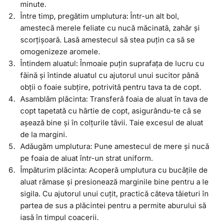
minute.
Între timp, pregătim umplutura: Într-un alt bol,
amestecă merele feliate cu nucă măcinată, zahăr și
scorțișoară. Lasă amestecul să stea puțin ca să se
omogenizeze aromele.
Întindem aluatul: Înmoaie puțin suprafața de lucru cu
făină și întinde aluatul cu ajutorul unui sucitor până
obții o foaie subțire, potrivită pentru tava ta de copt.
Asamblăm plăcinta: Transferă foaia de aluat în tava de
copt tapetată cu hârtie de copt, asigurându-te că se
așează bine și în colțurile tăvii. Taie excesul de aluat
de la margini.
Adăugăm umplutura: Pune amestecul de mere și nucă
pe foaia de aluat într-un strat uniform.
Împăturim plăcinta: Acoperă umplutura cu bucățile de
aluat rămase și presionează marginile bine pentru a le
sigila. Cu ajutorul unui cuțit, practică câteva tăieturi în
partea de sus a plăcintei pentru a permite aburului să
iasă în timpul coacerii.