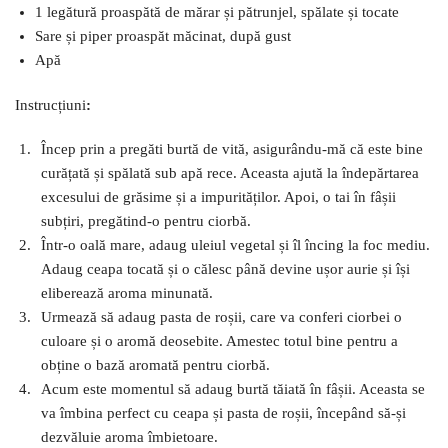
1 legătură proaspătă de mărar și pătrunjel, spălate și tocate
Sare și piper proaspăt măcinat, după gust
Apă
Instrucțiuni
:
Încep prin a pregăti burtă de vită, asigurându-mă că este bine
curățată și spălată sub apă rece. Aceasta ajută la îndepărtarea
excesului de grăsime și a impurităților. Apoi, o tai în fâșii
subțiri, pregătind-o pentru ciorbă.
Într-o oală mare, adaug uleiul vegetal și îl încing la foc mediu.
Adaug ceapa tocată și o călesc până devine ușor aurie și își
eliberează aroma minunată.
Urmează să adaug pasta de roșii, care va conferi ciorbei o
culoare și o aromă deosebite. Amestec totul bine pentru a
obține o bază aromată pentru ciorbă.
Acum este momentul să adaug burtă tăiată în fâșii. Aceasta se
va îmbina perfect cu ceapa și pasta de roșii, începând să-și
dezvăluie aroma îmbietoare.