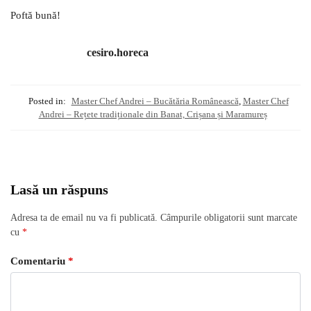
Poftă bună!
cesiro.horeca
Posted in:
Master Chef Andrei – Bucătăria Românească
,
Master Chef
Andrei – Rețete tradiționale din Banat, Crișana și Maramureș
Lasă un răspuns
Adresa ta de email nu va fi publicată.
Câmpurile obligatorii sunt marcate
cu
*
Comentariu
*