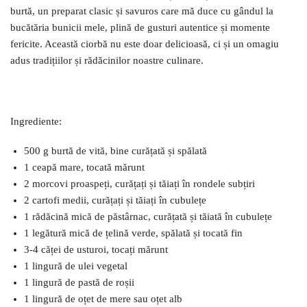
burtă, un preparat clasic și savuros care mă duce cu gândul la
bucătăria bunicii mele, plină de gusturi autentice și momente
fericite. Această ciorbă nu este doar delicioasă, ci și un omagiu
adus tradițiilor și rădăcinilor noastre culinare.
Ingrediente:
500 g burtă de vită, bine curățată și spălată
1 ceapă mare, tocată mărunt
2 morcovi proaspeți, curățați și tăiați în rondele subțiri
2 cartofi medii, curățați și tăiați în cubulețe
1 rădăcină mică de păstârnac, curățată și tăiată în cubulețe
1 legătură mică de țelină verde, spălată și tocată fin
3-4 căței de usturoi, tocați mărunt
1 lingură de ulei vegetal
1 lingură de pastă de roșii
1 lingură de oțet de mere sau oțet alb