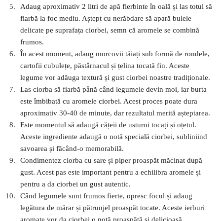
Adaug aproximativ 2 litri de apă fierbinte în oală și las totul să
fiarbă la foc mediu. Aștept cu nerăbdare să apară bulele
delicate pe suprafața ciorbei, semn că aromele se combină
frumos.
În acest moment, adaug morcovii tăiați sub formă de rondele,
cartofii cubulețe, păstârnacul și țelina tocată fin. Aceste
legume vor adăuga textură și gust ciorbei noastre tradiționale.
Las ciorba să fiarbă până când legumele devin moi, iar burta
este îmbibată cu aromele ciorbei. Acest proces poate dura
aproximativ 30-40 de minute, dar rezultatul merită așteptarea.
Este momentul să adaugă cățeii de usturoi tocați și oțetul.
Aceste ingrediente adaugă o notă specială ciorbei, subliniind
savoarea și făcând-o memorabilă.
Condimentez ciorba cu sare și piper proaspăt măcinat după
gust. Acest pas este important pentru a echilibra aromele și
pentru a da ciorbei un gust autentic.
Când legumele sunt frumos fierte, opresc focul și adaug
legătura de mărar și pătrunjel proaspăt tocate. Aceste ierburi
aromate vor da ciorbei o notă proaspătă și delicioasă.