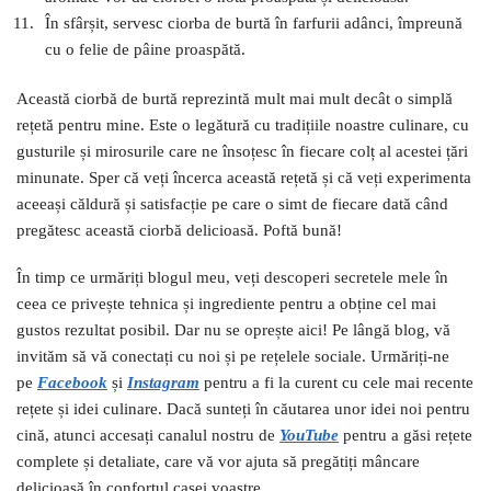
În sfârșit, servesc ciorba de burtă în farfurii adânci, împreună
cu o felie de pâine proaspătă.
Această ciorbă de burtă reprezintă mult mai mult decât o simplă
rețetă pentru mine. Este o legătură cu tradițiile noastre culinare, cu
gusturile și mirosurile care ne însoțesc în fiecare colț al acestei țări
minunate. Sper că veți încerca această rețetă și că veți experimenta
aceeași căldură și satisfacție pe care o simt de fiecare dată când
pregătesc această ciorbă delicioasă. Poftă bună!
În timp ce urmăriți blogul meu, veți descoperi secretele mele în
ceea ce privește tehnica și ingrediente pentru a obține cel mai
gustos rezultat posibil. Dar nu se oprește aici! Pe lângă blog, vă
invităm să vă conectați cu noi și pe rețelele sociale. Urmăriți-ne
pe
Facebook
și
I
nstagram
pentru a fi la curent cu cele mai recente
rețete și idei culinare. Dacă sunteți în căutarea unor idei noi pentru
cină, atunci accesați canalul nostru de
YouTube
pentru a găsi rețete
complete și detaliate, care vă vor ajuta să pregătiți mâncare
delicioasă în confortul casei voastre.