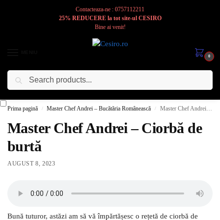
Contacteaza-ne : 0757112211
25% REDUCERE la tot site-ul CESIRO
Bine ai venit!
MENIU
0
Caută
Cesiro
Pentru
Voi
Prima pagină
Master Chef Andrei – Bucătăria Românească
Master Chef Andrei – Ciorbă de burtă
/
/
Master Chef Andrei – Ciorbă de
burtă
AUGUST 8, 2023
Bună tuturor, astăzi am să vă împărtășesc o rețetă de ciorbă de