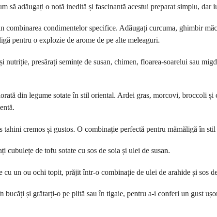
m să adăugați o notă inedită și fascinantă acestui preparat simplu, dar iu
din combinarea condimentelor specifice. Adăugați curcuma, ghimbir măc
igă pentru o explozie de arome de pe alte meleaguri.
și nutriție, presărați semințe de susan, chimen, floarea-soarelui sau mig
rată din legume sotate în stil oriental. Ardei gras, morcovi, broccoli și 
entă.
s tahini cremos și gustos. O combinație perfectă pentru mămăligă în stil 
i cubulețe de tofu sotate cu sos de soia și ulei de susan.
 cu un ou ochi topit, prăjit într-o combinație de ulei de arahide și sos de
bucăți și grătarți-o pe plită sau în tigaie, pentru a-i conferi un gust ușo