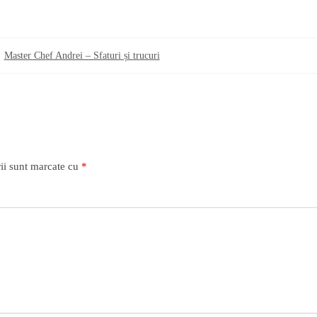
Master Chef Andrei – Sfaturi și trucuri
ii sunt marcate cu
*