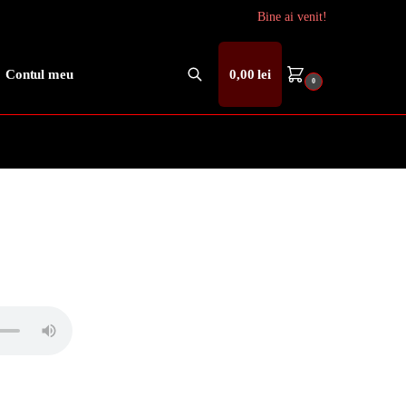
Bine ai venit!
Contul meu
0,00
lei
0
Caută