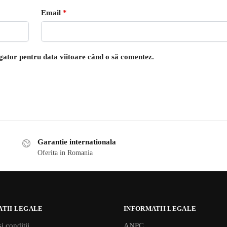
Email
*
igator pentru data viitoare când o să comentez.
Garantie internationala
Oferita in Romania
ATII LEGALE
INFORMATII LEGALE
i conditii
ANPC