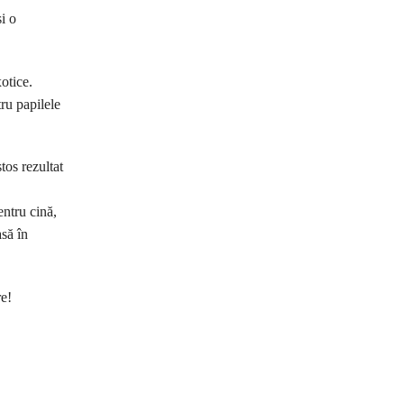
i o
xotice.
tru papilele
tos rezultat
entru cină,
asă în
re!