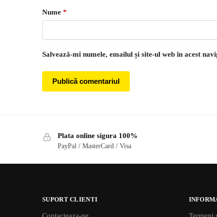
Nume
*
Salvează-mi numele, emailul și site-ul web în acest nav
Plata online sigura 100%
PayPal / MasterCard / Visa
SUPORT CLIENTI
INFORM
Contacteaza-ne
Termeni s