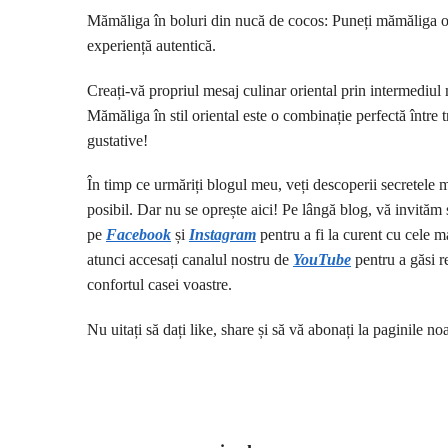
Mămăliga în boluri din nucă de cocos: Puneți mămăliga ori
experiență autentică.
Creați-vă propriul mesaj culinar oriental prin intermediul m
Mămăliga în stil oriental este o combinație perfectă între tr
gustative!
În timp ce urmăriți blogul meu, veți descoperii secretele m
posibil. Dar nu se oprește aici! Pe lângă blog, vă invităm 
pe
Facebook
și
I
nstagram
pentru a fi la curent cu cele ma
atunci accesați canalul nostru de
YouTube
pentru a găsi re
confortul casei voastre.
Nu uitați să dați like, share și să vă abonați la paginile no