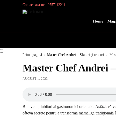
Contacteaza-ne : 0757112211
Search
Home
Maga
Prima pagină
Master Chef Andrei – Sfaturi și trucuri
Mast
/
/
Master Chef Andrei –
AUGUST 1, 2023
Bun venit, iubitori ai gastronomiei orientale! Astăzi, vă v
câteva secrete pentru a transforma mămăliga tradițională î