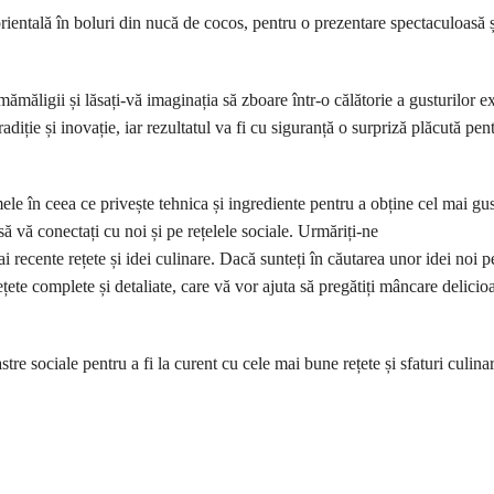
entală în boluri din nucă de cocos, pentru o prezentare spectaculoasă ș
ămăligii și lăsați-vă imaginația să zboare într-o călătorie a gusturilor e
adiție și inovație, iar rezultatul va fi cu siguranță o surpriză plăcută pen
ele în ceea ce privește tehnica și ingrediente pentru a obține cel mai gus
să vă conectați cu noi și pe rețelele sociale. Urmăriți-ne
i recente rețete și idei culinare. Dacă sunteți în căutarea unor idei noi p
țete complete și detaliate, care vă vor ajuta să pregătiți mâncare delicio
astre sociale pentru a fi la curent cu cele mai bune rețete și sfaturi culina