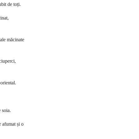
bit de toți.
inat,
dale măcinate
ciuperci,
oriental.
 soia.
r afumat și o