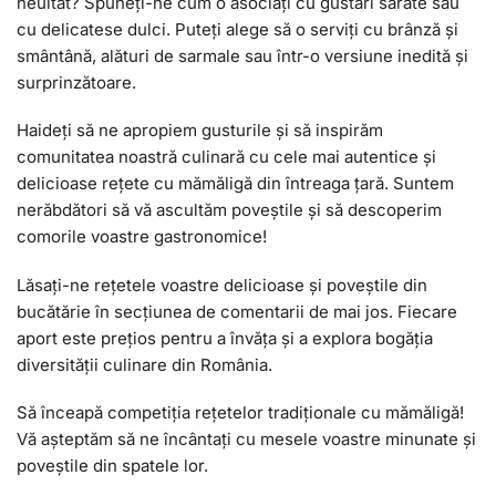
neuitat? Spuneți-ne cum o asociați cu gustări sărate sau
cu delicatese dulci. Puteți alege să o serviți cu brânză și
smântână, alături de sarmale sau într-o versiune inedită și
surprinzătoare.
Haideți să ne apropiem gusturile și să inspirăm
comunitatea noastră culinară cu cele mai autentice și
delicioase rețete cu mămăligă din întreaga țară. Suntem
nerăbdători să vă ascultăm poveștile și să descoperim
comorile voastre gastronomice!
Lăsați-ne rețetele voastre delicioase și poveștile din
bucătărie în secțiunea de comentarii de mai jos. Fiecare
aport este prețios pentru a învăța și a explora bogăția
diversității culinare din România.
Să înceapă competiția rețetelor tradiționale cu mămăligă!
Vă așteptăm să ne încântați cu mesele voastre minunate și
poveștile din spatele lor.