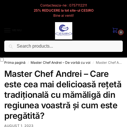
Contacteaza-ne : 0757112211
25% REDUCERE la tot site-ul CESIRO
Bine ai venit!
MENIU
0
Caută
Cesiro
Pentru
Voi
Prima pagină
Master Chef Andrei – De vorbă cu voi
Master Chef Andrei – Care este cea mai delicioasă rețetă tradițională cu mămăligă din regiunea voastră și cum este pregătită?
/
/
Master Chef Andrei – Care
este cea mai delicioasă rețetă
tradițională cu mămăligă din
regiunea voastră și cum este
pregătită?
AUGUST 1, 2023