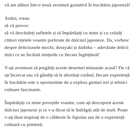
vă am alături într-o nouă aventură gustativă în bucătăria japoneză!
Astăzi, vreau
să vă provoc
să vă deschideți sufletele și să împărtășiți cu mine și cu ceilalți
cititori rețetele voastre preferate de dulciuri japoneze. Da, vorbesc
despre delicioasele mochi, dorayaki și daifuku – adevărate delicii
dulci ce ne încântă simțurile cu fiecare înghițitură!
V-ați aventurat să pregătiți aceste deserturi minunate acasă? Fie că
ați încercat sau vă gândiți să le abordați curând, fiecare experiență
în bucătărie este o oportunitate de a explora gusturi noi și tehnici
culinare fascinante.
Împărtășiți cu mine poveștile voastre, cum ați descoperit aceste
dulciuri japoneze și ce v-a făcut să le îndrăgiți atât de mult. Poate
v-ați lăsat inspirați de o călătorie în Japonia sau de o experiență
culinară cu prietenii.