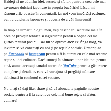
Haideți să ne adunăm idei, secrete și sfaturi pentru a crea cele mai
savuroase dulciuri japoneze în propria bucătărie! Lăsați-mi
răspunsurile voastre în comentarii, iar noi vom împărtăși pasiunea
pentru dulciurile japoneze și bucuria de a găti împreună!
În timp ce urmăriți blogul meu, veți descoperii secretele mele în
ceea ce privește tehnica și ingrediente pentru a obține cel mai
gustos rezultat posibil. Dar nu se oprește aici! Pe lângă blog, vă
invităm să vă conectați cu noi și pe rețelele sociale. Urmăriți-ne
pe
Facebook
și
I
nstagram
pentru a fi la curent cu cele mai recente
rețete și idei culinare. Dacă sunteți în căutarea unor idei noi pentru
cină, atunci accesați canalul nostru de
YouTube
pentru a găsi rețete
complete și detaliate, care vă vor ajuta să pregătiți mâncare
delicioasă în confortul casei voastre.
Nu uitați să dați like, share și să vă abonați la paginile noastre
sociale pentru a fi la curent cu cele mai bune rețete și sfaturi
culinare!