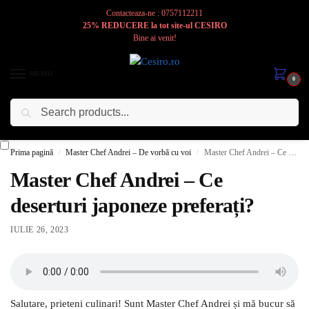
Contacteaza-ne : 0757112211
25% REDUCERE la tot site-ul CESIRO
Bine ai venit!
MENIU
0
Caută
Cesiro
Pentru
Voi
Prima pagină
Master Chef Andrei – De vorbă cu voi
Master Chef Andrei – Ce deserturi japoneze preferați?
/
/
Master Chef Andrei – Ce
deserturi japoneze preferați?
IULIE 26, 2023
Salutare, prieteni culinari! Sunt Master Chef Andrei și mă bucur să