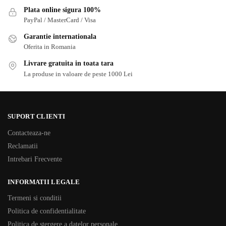
Plata online sigura 100%
PayPal / MasterCard / Visa
Garantie internationala
Oferita in Romania
Livrare gratuita in toata tara
La produse in valoare de peste 1000 Lei
SUPORT CLIENTI
Contacteaza-ne
Reclamatii
Intrebari Frecvente
INFORMATII LEGALE
Termeni si conditii
Politica de confidentialitate
Politica de stergere a datelor personale