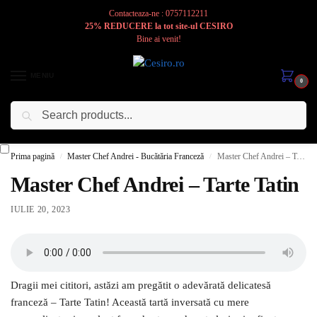
Contacteaza-ne : 0757112211
25% REDUCERE la tot site-ul CESIRO
Bine ai venit!
MENIU
0
Caută
Cesiro
Pentru
Voi
Prima pagină
Master Chef Andrei - Bucătăria Franceză
Master Chef Andrei – Tarte Tatin
/
/
Master Chef Andrei – Tarte Tatin
IULIE 20, 2023
Dragii mei cititori, astăzi am pregătit o adevărată delicatesă
franceză – Tarte Tatin! Această tartă inversată cu mere