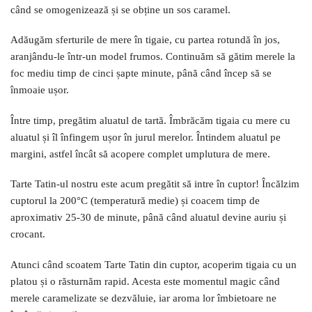
când se omogenizează și se obține un sos caramel.
Adăugăm sferturile de mere în tigaie, cu partea rotundă în jos,
aranjându-le într-un model frumos. Continuăm să gătim merele la
foc mediu timp de cinci șapte minute, până când încep să se
înmoaie ușor.
Între timp, pregătim aluatul de tartă. Îmbrăcăm tigaia cu mere cu
aluatul și îl înfingem ușor în jurul merelor. Întindem aluatul pe
margini, astfel încât să acopere complet umplutura de mere.
Tarte Tatin-ul nostru este acum pregătit să intre în cuptor! Încălzim
cuptorul la 200°C (temperatură medie) și coacem timp de
aproximativ 25-30 de minute, până când aluatul devine auriu și
crocant.
Atunci când scoatem Tarte Tatin din cuptor, acoperim tigaia cu un
platou și o răsturnăm rapid. Acesta este momentul magic când
merele caramelizate se dezvăluie, iar aroma lor îmbietoare ne