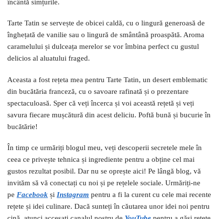
încântă simțurile.
Tarte Tatin se servește de obicei caldă, cu o lingură generoasă de
înghețată de vanilie sau o lingură de smântână proaspătă. Aroma
caramelului și dulceața merelor se vor îmbina perfect cu gustul
delicios al aluatului fraged.
Aceasta a fost rețeta mea pentru Tarte Tatin, un desert emblematic
din bucătăria franceză, cu o savoare rafinată și o prezentare
spectaculoasă. Sper că veți încerca și voi această rețetă și veți
savura fiecare mușcătură din acest deliciu. Poftă bună și bucurie în
bucătărie!
În timp ce urmăriți blogul meu, veți descoperii secretele mele în
ceea ce privește tehnica și ingrediente pentru a obține cel mai
gustos rezultat posibil. Dar nu se oprește aici! Pe lângă blog, vă
invităm să vă conectați cu noi și pe rețelele sociale. Urmăriți-ne
pe
Facebook
și
I
nstagram
pentru a fi la curent cu cele mai recente
rețete și idei culinare. Dacă sunteți în căutarea unor idei noi pentru
cină, atunci accesați canalul nostru de
YouTube
pentru a găsi rețete