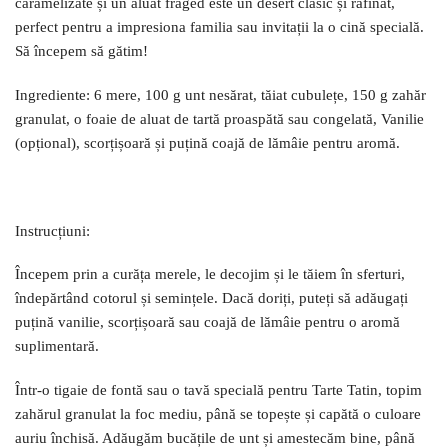
caramelizate și un aluat fraged este un desert clasic și rafinat,
perfect pentru a impresiona familia sau invitații la o cină specială.
Să începem să gătim!
Ingrediente: 6 mere, 100 g unt nesărat, tăiat cubulețe, 150 g zahăr
granulat, o foaie de aluat de tartă proaspătă sau congelată, Vanilie
(opțional), scorțișoară și puțină coajă de lămâie pentru aromă.
Instrucțiuni:
Începem prin a curăța merele, le decojim și le tăiem în sferturi,
îndepărtând cotorul și semințele. Dacă doriți, puteți să adăugați
puțină vanilie, scorțișoară sau coajă de lămâie pentru o aromă
suplimentară.
Într-o tigaie de fontă sau o tavă specială pentru Tarte Tatin, topim
zahărul granulat la foc mediu, până se topește și capătă o culoare
auriu închisă. Adăugăm bucățile de unt și amestecăm bine, până