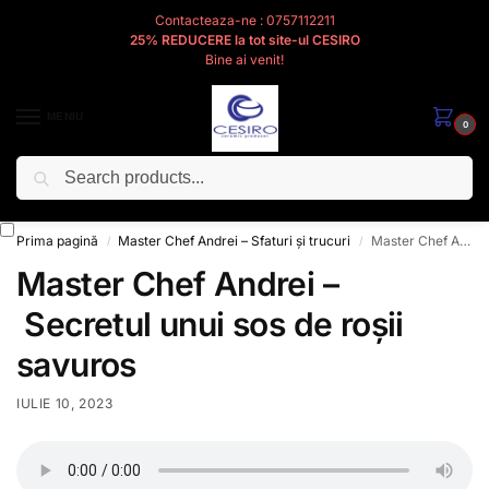
Contacteaza-ne : 0757112211
25% REDUCERE la tot site-ul CESIRO
Bine ai venit!
MENIU
0
Caută
Cesiro
Pentru
Voi
Prima pagină
Master Chef Andrei – Sfaturi și trucuri
Master Chef Andrei – Secretul unui sos de roșii savuros
/
/
Master Chef Andrei –
Secretul unui sos de roșii
savuros
IULIE 10, 2023