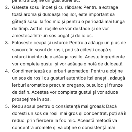
pentru a obține un gust autentic.
Gătește sosul încet și cu răbdare: Pentru a extrage
toată aroma și dulceața roșiilor, este important să
gătești sosul la foc mic și pentru o perioadă mai lungă
de timp. Astfel, roșiile se vor desface și se vor
amesteca într-un sos bogat și delicios.
Folosește ceapă și usturoi: Pentru a adăuga un plus de
savoare în sosul de roșii, poți să călești ceapă și
usturoi înainte de a adăuga roșiile. Aceste ingrediente
vor completa gustul și vor adăuga o notă de dulceață.
Condimentează cu ierburi aromatice: Pentru a obține
un sos de roșii cu gusturi autentice italienești, adaugă
ierburi aromatice precum oregano, busuioc și frunze
de dafin. Acestea vor completa gustul și vor aduce
prospețime în sos.
Redu sosul pentru o consistență mai groasă: Dacă
dorești un sos de roșii mai gros și concentrat, poți să îl
reduci prin fierbere la foc mic. Această metodă va
concentra aromele și va obține o consistență mai