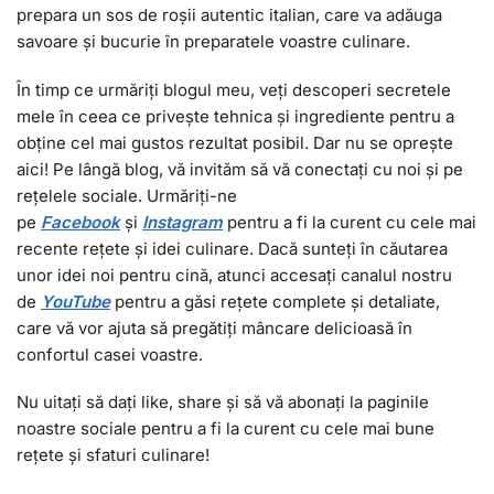
prepara un sos de roșii autentic italian, care va adăuga
savoare și bucurie în preparatele voastre culinare.
În timp ce urmăriți blogul meu, veți descoperi secretele
mele în ceea ce privește tehnica și ingrediente pentru a
obține cel mai gustos rezultat posibil. Dar nu se oprește
aici! Pe lângă blog, vă invităm să vă conectați cu noi și pe
rețelele sociale. Urmăriți-ne
pe
Facebook
și
I
nstagram
pentru a fi la curent cu cele mai
recente rețete și idei culinare. Dacă sunteți în căutarea
unor idei noi pentru cină, atunci accesați canalul nostru
de
YouTube
pentru a găsi rețete complete și detaliate,
care vă vor ajuta să pregătiți mâncare delicioasă în
confortul casei voastre.
Nu uitați să dați like, share și să vă abonați la paginile
noastre sociale pentru a fi la curent cu cele mai bune
rețete și sfaturi culinare!