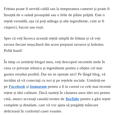
Frittata poate fi servită caldă sau la temperatura camerei și poate fi
însoțită de o salată proaspătă sau o felie de pâine prăjită. Este o
rețetă versatilă, așa că poți adăuga și alte ingrediente, cum ar fi
ciuperci, bacon sau roșii.
Sper că veți încerca această rețetă simplă de frittata și că veți
savura fiecare mușcătură din acest preparat savuros și hrănitor.
Poftă bună!
În timp ce urmăriți blogul meu, veți descoperi secretele mele în
ceea ce privește tehnica și ingrediente pentru a obține cel mai
gustos rezultat posibil. Dar nu se oprește aici! Pe lângă blog, vă
invităm să vă conectați cu noi și pe rețelele sociale. Urmăriți-ne
pe
Facebook
și
I
nstagram
pentru a fi la curent cu cele mai recente
rețete și idei culinare. Dacă sunteți în căutarea unor idei noi pentru
cină, atunci accesați canalul nostru de
YouTube
pentru a găsi rețete
complete și detaliate, care vă vor ajuta să pregătiți mâncare
delicioasă în confortul casei voastre.