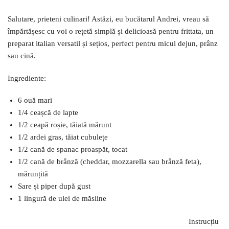
Salutare, prieteni culinari! Astăzi, eu bucătarul Andrei, vreau să
împărtășesc cu voi o rețetă simplă și delicioasă pentru frittata, un
preparat italian versatil și sețios, perfect pentru micul dejun, prânz
sau cină.
Ingrediente:
6 ouă mari
1/4 ceașcă de lapte
1/2 ceapă roșie, tăiată mărunt
1/2 ardei gras, tăiat cubulețe
1/2 cană de spanac proaspăt, tocat
1/2 cană de brânză (cheddar, mozzarella sau brânză feta),
mărunțită
Sare și piper după gust
1 lingură de ulei de măsline
Instrucțiu