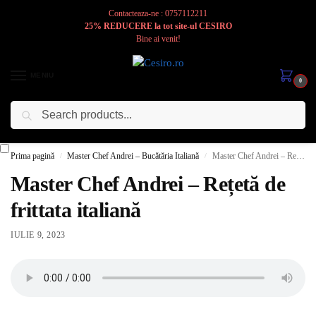
Contacteaza-ne : 0757112211
25% REDUCERE la tot site-ul CESIRO
Bine ai venit!
MENIU
0
Caută
Cesiro
Pentru
Voi
Prima pagină
Master Chef Andrei – Bucătăria Italiană
Master Chef Andrei – Rețetă de frittata italiană
/
/
Master Chef Andrei – Rețetă de
frittata italiană
IULIE 9, 2023