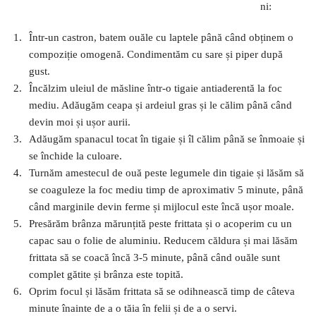
ni:
Într-un castron, batem ouăle cu laptele până când obținem o
compoziție omogenă. Condimentăm cu sare și piper după
gust.
Încălzim uleiul de măsline într-o tigaie antiaderentă la foc
mediu. Adăugăm ceapa și ardeiul gras și le călim până când
devin moi și ușor aurii.
Adăugăm spanacul tocat în tigaie și îl călim până se înmoaie și
se închide la culoare.
Turnăm amestecul de ouă peste legumele din tigaie și lăsăm să
se coaguleze la foc mediu timp de aproximativ 5 minute, până
când marginile devin ferme și mijlocul este încă ușor moale.
Presărăm brânza mărunțită peste frittata și o acoperim cu un
capac sau o folie de aluminiu. Reducem căldura și mai lăsăm
frittata să se coacă încă 3-5 minute, până când ouăle sunt
complet gătite și brânza este topită.
Oprim focul și lăsăm frittata să se odihnească timp de câteva
minute înainte de a o tăia în felii și de a o servi.