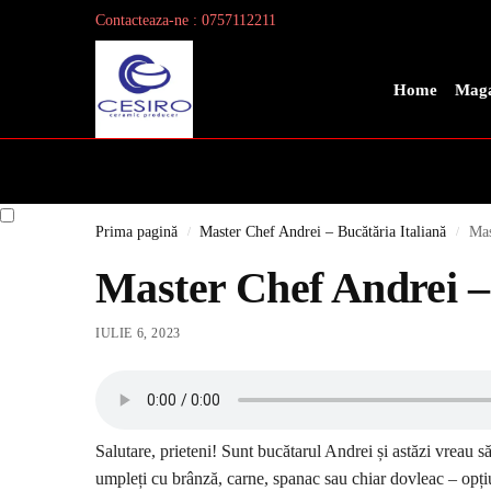
Contacteaza-ne : 0757112211
Search
Home
Maga
Prima pagină
Master Chef Andrei – Bucătăria Italiană
Mas
/
/
Master Chef Andrei – R
IULIE 6, 2023
Salutare, prieteni! Sunt bucătarul Andrei și astăzi vreau să
umpleți cu brânză, carne, spanac sau chiar dovleac – opți