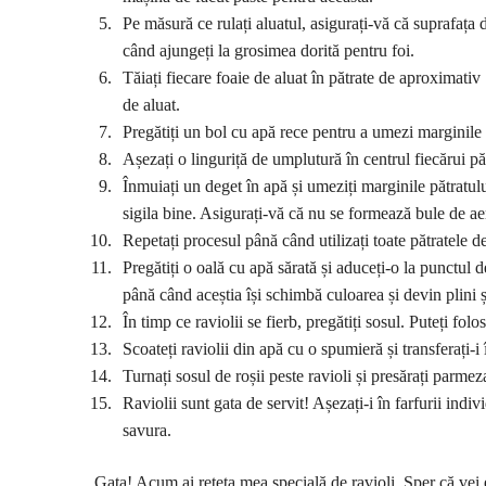
Pe măsură ce rulați aluatul, asigurați-vă că suprafața d
când ajungeți la grosimea dorită pentru foi.
Tăiați fiecare foaie de aluat în pătrate de aproximativ
de aluat.
Pregătiți un bol cu apă rece pentru a umezi marginile r
Așezați o linguriță de umplutură în centrul fiecărui păt
Înmuiați un deget în apă și umeziți marginile pătratulu
sigila bine. Asigurați-vă că nu se formează bule de aer 
Repetați procesul până când utilizați toate pătratele d
Pregătiți o oală cu apă sărată și aduceți-o la punctul d
până când aceștia își schimbă culoarea și devin plini ș
În timp ce raviolii se fierb, pregătiți sosul. Puteți fol
Scoateți raviolii din apă cu o spumieră și transferați-i 
Turnați sosul de roșii peste ravioli și presărați parme
Raviolii sunt gata de servit! Așezați-i în farfurii indi
savura.
Gata! Acum ai rețeta mea specială de ravioli. Sper că vei 