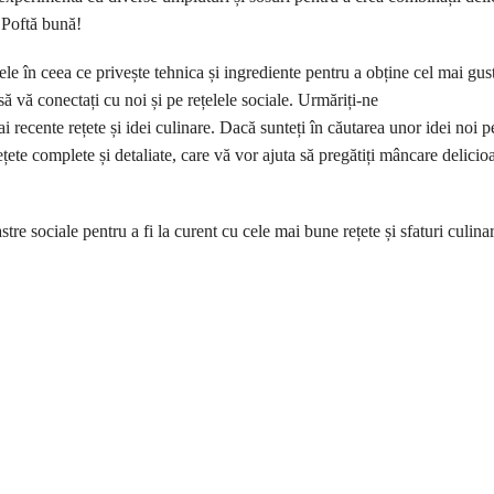
 Poftă bună!
le în ceea ce privește tehnica și ingrediente pentru a obține cel mai gust
să vă conectați cu noi și pe rețelele sociale. Urmăriți-ne
i recente rețete și idei culinare. Dacă sunteți în căutarea unor idei noi p
țete complete și detaliate, care vă vor ajuta să pregătiți mâncare delicio
astre sociale pentru a fi la curent cu cele mai bune rețete și sfaturi culina