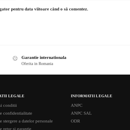
igator pentru data viitoare când o să comentez.
Garantie internationala
Oferita in Romania
ATII LEGALE
INFORMATII LEGALE
i conditii
ANPC
e confidentialitate
ANPC SAL
de stergere a datelor personale
ODR
e retur si garantie