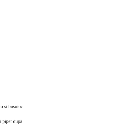
no și busuioc
și piper după