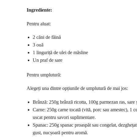
Ingrediente:
Pentru aluat:
2 căni de făină
3 ouă
1 linguriță de ulei de măsline
Un praf de sare
Pentru umplutură:
Alegeți una dintre opțiunile de umplutură de mai jos:
Brânză: 250g brânză ricotta, 100g parmezan ras, sare ș
Carne: 250g carne tocată (vită, porc sau amestec), 1 ce
uscat pentru savori suplimentare.
Spanac: 250g spanac proaspăt sau congelat, dezghețat și
gust, nucșoară pentru aromă.