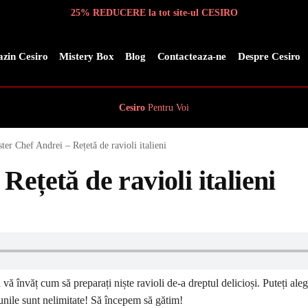
25% REDUCERE la tot site-ul CESIRO
zin Cesiro
Mistery Box
Blog
Contacteaza-ne
Despre Cesiro
Cesiro
Pentru
Voi
ter Chef Andrei – Rețetă de ravioli italieni
ețetă de ravioli italieni
 vă învăț cum să preparați niște ravioli de-a dreptul delicioși. Puteți aleg
unile sunt nelimitate! Să începem să gătim!