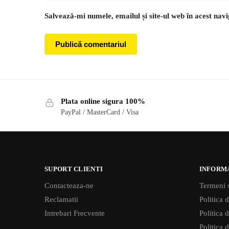
Salvează-mi numele, emailul și site-ul web în acest nav
Plata online sigura 100%
PayPal / MasterCard / Visa
SUPORT CLIENTI
INFORM
Contacteaza-ne
Termeni s
Reclamatii
Politica d
Intrebari Frecvente
Politica 
Politica d