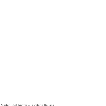
Master Chef Andrei – Bucătăria Italiană