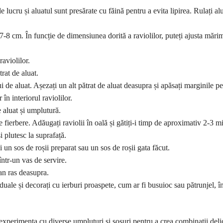
e lucru și aluatul sunt presărate cu făină pentru a evita lipirea. Rulați al
 7-8 cm. În funcție de dimensiunea dorită a raviolilor, puteți ajusta mări
aviolilor.
rat de aluat.
i de aluat. Așezați un alt pătrat de aluat deasupra și apăsați marginile pe
în interiorul raviolilor.
e aluat și umplutură.
e fierbere. Adăugați raviolii în oală și gătiți-i timp de aproximativ 2-3 m
i plutesc la suprafață.
osi un sos de roșii preparat sau un sos de roșii gata făcut.
într-un vas de servire.
zan ras deasupra.
viduale și decorați cu ierburi proaspete, cum ar fi busuioc sau pătrunjel, î
experimenta cu diverse umpluturi și sosuri pentru a crea combinații deli