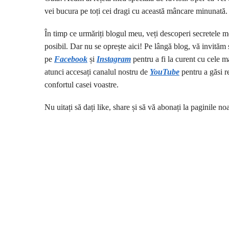
vei bucura pe toți cei dragi cu această mâncare minunată.
În timp ce urmăriți blogul meu, veți descoperi secretele me
posibil. Dar nu se oprește aici! Pe lângă blog, vă invităm 
pe
Facebook
și
I
nstagram
pentru a fi la curent cu cele ma
atunci accesați canalul nostru de
YouTube
pentru a găsi re
confortul casei voastre.
Nu uitați să dați like, share și să vă abonați la paginile no