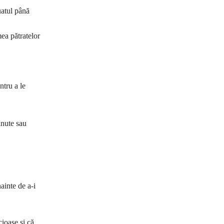
uatul până
mea pătratelor
ntru a le
inute sau
nainte de a-i
cioase și că