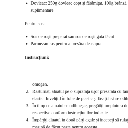
Dovleac: 250g dovleac copt și fărâmițat, 100g brânză g
suplimentare.
Pentru sos:
Sos de roșii preparat sau sos de roșii gata făcut
Parmezan ras pentru a presăra deasupra
Instrucțiuni:
omogen.
Răsturnați aluatul pe o suprafață ușor presărată cu f
elastic. Înveliți-l în folie de plastic și lăsați-l să se
În timp ce aluatul se odihnește, pregătiți umplutura do
respective conform instrucțiunilor indicate.
Împărțiți aluatul în două părți egale și începeți să rula
mașină de făcut paste pentru aceasta.