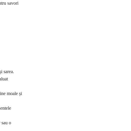
ntru savori
i sarea.
aluat
vine moale și
ientele
r sau o