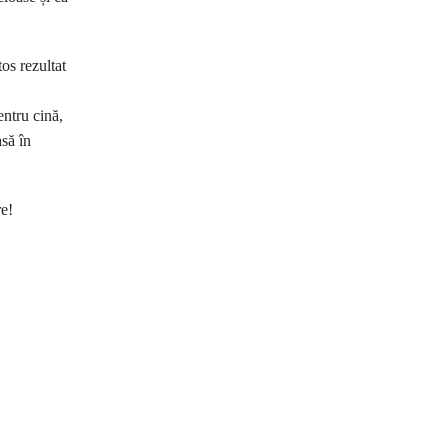
os rezultat
entru cină,
asă în
re!