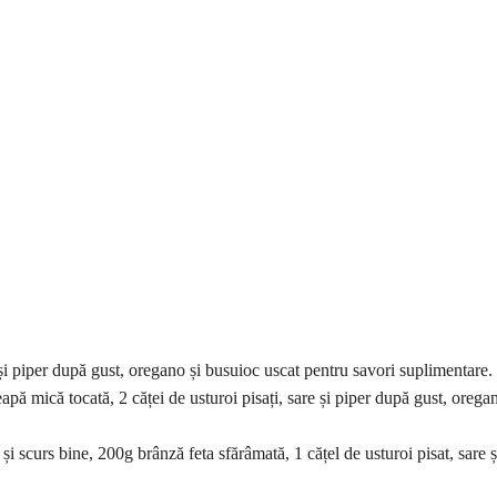
i piper după gust, oregano și busuioc uscat pentru savori suplimentare.
apă mică tocată, 2 căței de usturoi pisați, sare și piper după gust, orega
 scurs bine, 200g brânză feta sfărâmată, 1 cățel de usturoi pisat, sare 