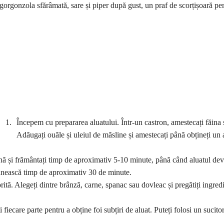
orgonzola sfărâmată, sare și piper după gust, un praf de scorțișoară pe
Începem cu prepararea aluatului. Într-un castron, amestecați făina ș
Adăugați ouăle și uleiul de măsline și amestecați până obțineți un 
ăină și frământați timp de aproximativ 5-10 minute, până când aluatul de
 odihnească timp de aproximativ 30 de minute.
rită. Alegeți dintre brânză, carne, spanac sau dovleac și pregătiți ingred
ți fiecare parte pentru a obține foi subțiri de aluat. Puteți folosi un sucito