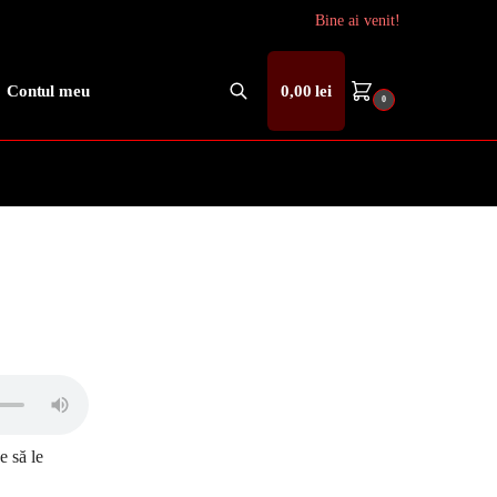
Bine ai venit!
Contul meu
0,00
lei
0
Caută
e să le