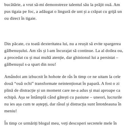
bucătărie, a vrut să-mi demonstreze talentul său la prăjit ouă. Am
pus tigaia pe foc, a adăugat o lingură de unt și a crăpat cu grijă un
ou direct în tigaie.
Din păcate, cu toată dexteritatea lui, nu a reușit să evite spargerea
gălbenușului. Am râs și l-am încurajat să continue. La al doilea ou,
a procedat cu și mai multă atenție, dar ghinionul lui a persistat –
gălbenușul s-a spart din nou!
Amândoi am izbucnit în hohote de râs în timp ce ne uitam la cele
două “ouă ochi” transformate neintenționat în papară. A fost o zi
plină de distracție și un moment care ne-a adus și mai aproape ca
echipă. Așa se întâmplă când gătești cu pasiune – uneori, lucrurile
nu ies așa cum te aștepți, dar râsul și distracția sunt întotdeauna în
meniu!
În timp ce urmăriți blogul meu, veți descoperi secretele mele în