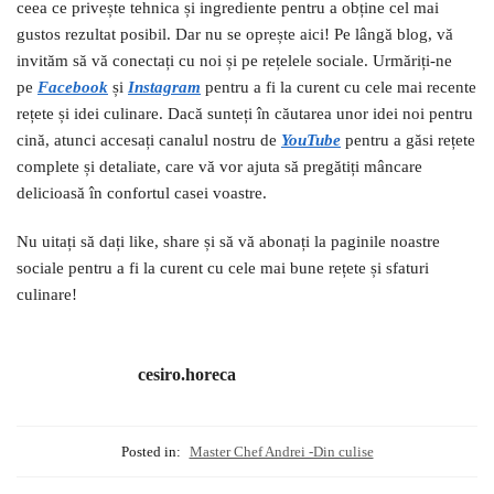
ceea ce privește tehnica și ingrediente pentru a obține cel mai
gustos rezultat posibil. Dar nu se oprește aici! Pe lângă blog, vă
invităm să vă conectați cu noi și pe rețelele sociale. Urmăriți-ne
pe
Facebook
și
I
nstagram
pentru a fi la curent cu cele mai recente
rețete și idei culinare. Dacă sunteți în căutarea unor idei noi pentru
cină, atunci accesați canalul nostru de
YouTube
pentru a găsi rețete
complete și detaliate, care vă vor ajuta să pregătiți mâncare
delicioasă în confortul casei voastre.
Nu uitați să dați like, share și să vă abonați la paginile noastre
sociale pentru a fi la curent cu cele mai bune rețete și sfaturi
culinare!
cesiro.horeca
Posted in:
Master Chef Andrei -Din culise