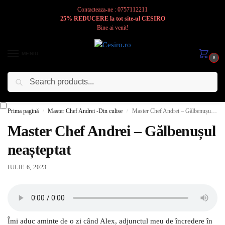
Contacteaza-ne : 0757112211
25% REDUCERE la tot site-ul CESIRO
Bine ai venit!
MENIU
0
Caută
Cesiro
Pentru
Voi
Prima pagină
Master Chef Andrei -Din culise
Master Chef Andrei – Gălbenușul neașteptat
/
/
Master Chef Andrei – Gălbenușul
neașteptat
IULIE 6, 2023
Îmi aduc aminte de o zi când Alex, adjunctul meu de încredere în